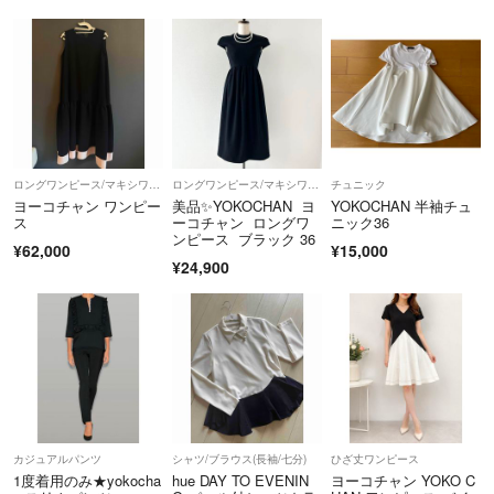
場合がございます。
【商品について】
・取扱い商品はすべて1点ものであるため、ご注文品をご用意できない
場合にはキャンセルのご案内をいたします。
・出品物、付属品は特筆のない限り画像掲載のものが全てです（ハンガ
ー等の撮影小物は除く）。
・パンツの裾上げ、袖や着丈の詰めの有無については、判断が難しい場
ロングワンピース/マキシワンピース
ロングワンピース/マキシワンピース
チュニック
合がございます。実寸値をご参照いただき、ご不明点はお気軽にご質問
ヨーコチャン ワンピー
美品✨YOKOCHAN ヨ
YOKOCHAN 半袖チュ
ス
ーコチャン ロングワ
ニック36
ください。
ンピース ブラック 36
・色の記載には主観が介入します。また、何色と明確にお答えするのが
¥62,000
¥15,000
¥24,900
難しい事もございますので、写真よりご判断ください。
------------
こちらのアカウントはラクマ公式パートナーの株式会社KLDによって運
営されています。
▼特定商取引法表示
https://fril.jp/ts/official/law/kld/
▼返品特約
カジュアルパンツ
シャツ/ブラウス(長袖/七分)
ひざ丈ワンピース
https://fril.jp/ts/official/law/kld/#return_policy
1度着用のみ★yokocha
hue DAY TO EVENIN
ヨーコチャン YOKO C
適格請求書登録番号