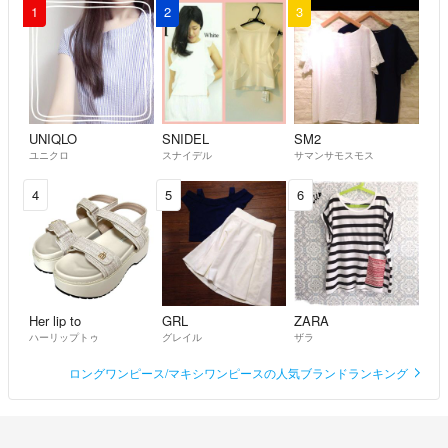
1
2
3
UNIQLO
SNIDEL
SM2
ユニクロ
スナイデル
サマンサモスモス
4
5
6
Her lip to
GRL
ZARA
ハーリップトゥ
グレイル
ザラ
ロングワンピース/マキシワンピースの人気ブランドランキング