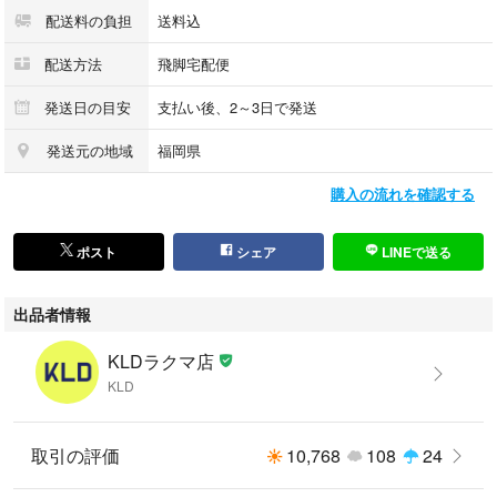
配送料の負担
送料込
採寸値の計測方法について：
https://portal.kld-c.jp/1b6624eb8b7a4e9fa9c413a9e2d97cd8
配送方法
飛脚宅配便
発送日の目安
支払い後、2～3日で発送
【状態】
発送元の地域
福岡県
目立ったダメージや極端な使用感は感じられず、中古品としては比較的程
度良好に感じられます。
購入の流れを確認する
傷や汚れのあるお品物の場合、商品画像にて該当部分をポインターで示し
ポスト
シェア
LINEで送る
ています。
出品者情報
※当店の商品はすべて中古品、また未使用品であっても一度人の手に渡っ
たものとなります。
KLDラクマ店
ご理解ご了承の上ご検討ください。
KLD
取引の評価
10,768
108
24