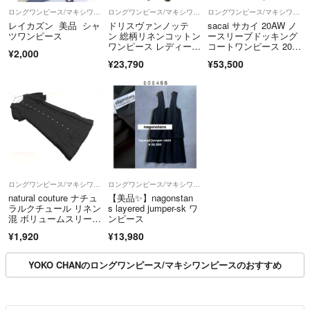
ロングワンピース/マキシワンピース
ロングワンピース/マキシワンピース
ロングワンピース/マキシワンピース
レイカズン 美品 シャ
ドリスヴァンノッテ
sacai サカイ 20AW ノ
ツワンピース
ン 総柄リネンコットン
ースリーブドッキング
ワンピース レディー
コートワンピース 20-0
¥2,000
ス 34
5262 ブラウン 1
¥23,790
¥53,500
ロングワンピース/マキシワンピース
ロングワンピース/マキシワンピース
natural couture ナチュ
【美品✨️】nagonstan
ラルクチュール リネン
s layered jumper-sk ワ
混 ボリュームスリー
ンピース
ブ ロング シャツ ワン
¥1,920
¥13,980
ピース sizeF/黒 ■◆ レ
ディース
YOKO CHANのロングワンピース/マキシワンピースのおすすめ