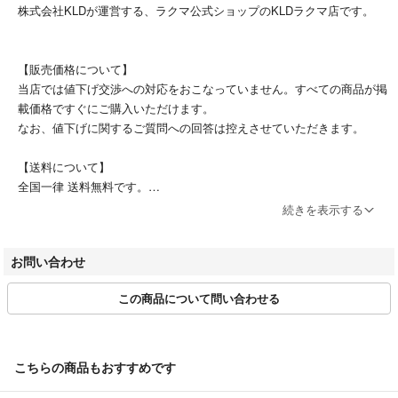
株式会社KLDが運営する、ラクマ公式ショップのKLDラクマ店です。
【販売価格について】
当店では値下げ交渉への対応をおこなっていません。すべての商品が掲
載価格ですぐにご購入いただけます。
なお、値下げに関するご質問への回答は控えさせていただきます。
【送料について】
全国一律 送料無料です。
続きを表示する
【配送について】
ご注文およびご入金確認後、土日祝日を除く3営業日以内に発送いたし
お問い合わせ
ます。
配送方法は、佐川急便またはヤマト運輸のネコポスにて配送いたしま
この商品について問い合わせる
す。（沖縄・離島・一部地域は、ゆうパックでの配送となります）
【営業時間について】
土日祝を除き、10時 ~ 17時 を営業時間としています。
こちらの商品もおすすめです
商品は提携倉庫にて保管しているため、質問の回答にお時間をいただく