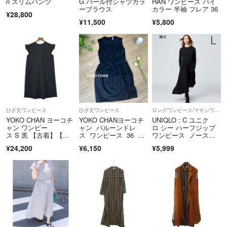
n スリムパンツ
G パール付シャツカラ
HAN ワンピース バイ
ーブラウス
カラー 半袖 フレア 36
T9290001075401
¥28,800
¥11,500
¥5,800
ひざ丈ワンピース
ひざ丈ワンピース
ロングワンピース/マキシワンピース
YOKO CHAN ヨーコチ
YOKO CHANヨーコチ
UNIQLO : C ユニク
ャン ワンピー
ャン バルーンドレ
ロ シー ハーフジップ
ス S 黒 【古着】【中
ス ワンピース 36 ブ
ワンピース ノースリ
古】【送料無料】
ラックウール
ーブ ロング丈 ブラッ
¥24,200
¥6,150
¥5,999
ク Lサイズ