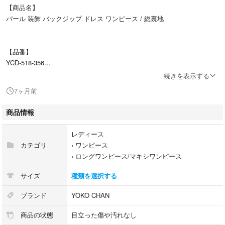
【商品名】
パール 装飾 バックジップ ドレス ワンピース / 総裏地
【品番】
YCD-518-356
続きを表示する
7ヶ月前
【カラー】
ブラック
商品情報
レディース
【表記サイズ】
カテゴリ
›
ワンピース
38
›
ロングワンピース/マキシワンピース
サイズ
種類を選択する
【平置き実寸(cm)】
肩幅: 36
ブランド
YOKO CHAN
身幅: 40
商品の状態
目立った傷や汚れなし
着丈: 92.5