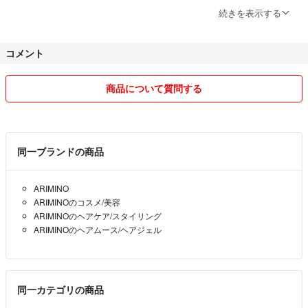
「購入して良いですか？」「在庫ありますか？」
続きを表示する
など購入前のコメントは不要です。
ご質問等なければ即ご購入ください。
コメント
◆購入後のキャンセルは対応できません。
購入後のキャンセルには対応しておりません。
商品について質問する
購入前に商品のご確認をお願いします。
◆期日内にお支払いの確認ができない場合
支払い期日内にお支払いの確認ができない場合、理由に関わらず「悪い
同一ブランドの商品
評価」をつけさせていただきます。期日内にご対応をお願いします。
ARIMINO
ARIMINOのコスメ/美容
ーーーーーーーーーーーーーーーーーーーー
ARIMINOのヘアケア/スタイリング
ARIMINOのヘアムース/ヘアジェル
＊＊以下、お問い合わせの前にご一読頂ければ幸いです＊＊
ーーーーーーーーーーーーーーーーーーーー
同一カテゴリの商品
◾️お取り置き