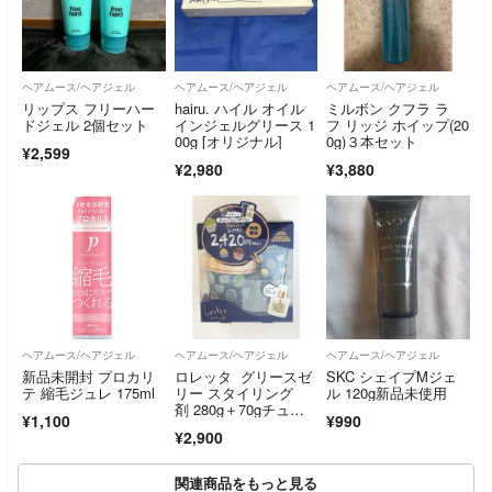
ヘアムース/ヘアジェル
ヘアムース/ヘアジェル
ヘアムース/ヘアジェル
リップス フリーハー
hairu. ハイル オイル
ミルボン クフラ ラ
ドジェル 2個セット
インジェルグリース 1
フ リッジ ホイップ(20
00g [オリジナル]
0g)３本セット
¥2,599
¥2,980
¥3,880
ヘアムース/ヘアジェル
ヘアムース/ヘアジェル
ヘアムース/ヘアジェル
新品未開封 プロカリ
ロレッタ グリースゼ
SKC シェイプMジェ
テ 縮毛ジュレ 175ml
リー スタイリング
ル 120g新品未使用
剤 280g＋70gチュー
¥1,100
¥990
ブ＋オイルサシェ
¥2,900
関連商品をもっと見る