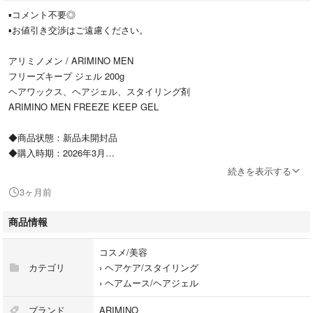
▪️コメント不要◎
▪️お値引き交渉はご遠慮ください。
アリミノメン / ARIMINO MEN
フリーズキープ ジェル 200g
ヘアワックス、ヘアジェル、スタイリング剤
ARIMINO MEN FREEZE KEEP GEL
◆商品状態：新品未開封品
◆購入時期：2026年3月
◆配送方法：
続きを表示する
防水対策をし緩衝材で梱包して匿名配送
3ヶ月前
【商品概要】
商品情報
・ハリ感と清潔感のあるウェットなツヤ
・長時間スタイルをキープするハードなセット力
コスメ/美容
・ジェル特有のパリッと感と速乾性
カテゴリ
›
ヘアケア/スタイリング
›
ヘアムース/ヘアジェル
人気モデル・シリーズ···ARIMINO Men
ブランド
ARIMINO