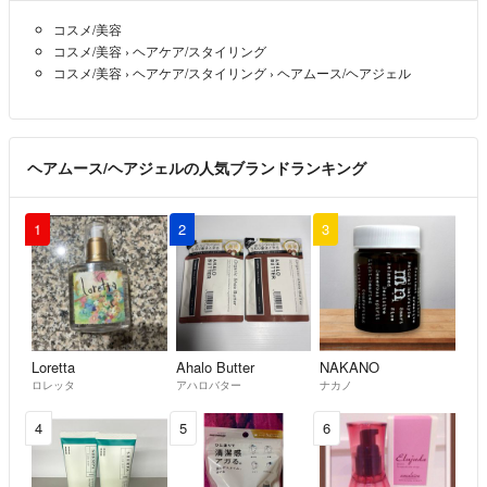
・不可
コスメ/美容
コスメ/美容
›
ヘアケア/スタイリング
◾️配送方法
コスメ/美容
›
ヘアケア/スタイリング
›
ヘアムース/ヘアジェル
・匿名配送
◾️ご返信等
・ご連絡は発送後のみとさせて頂きます。
ヘアムース/ヘアジェルの人気ブランドランキング
ご理解の程よろしくお願い致します。
◾️初期不良につきまして
1
2
3
・製品の初期不良と思われる不具合につきましては補償はできかねま
す。メーカー様にお問い合わせをお願いします。
◾️ペット・喫煙者いません。
◾️トラブルに関して
Loretta
Ahalo Butter
NAKANO
ロレッタ
アハロバター
ナカノ
・商品が届かない等トラブルがございましたら、
お手数ですが『評価前』に取引メッセージよりご連絡ください。
4
5
6
・配送中のトラブル(商品破損・液漏れ・汚損等)についての補償は出来
かねます。