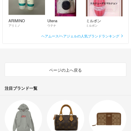
・配送方法に不安がある場合は購入前に+料金で補償のある発送方法へ
の変更をご依頼ください。
ARIMINO
Utena
ミルボン
ーーーーーーーーーーーーーーーーーーーーーー
アリミノ
ウテナ
ミルボン
ヘアムース/ヘアジェルの人気ブランドランキング
□出品者の方へ
＊当方の出品画像の無断転載/模倣及び説明文等のコピペ
＊その他ラクマの規約において迷惑行為に該当する行為
ページの上へ戻る
上記行為は規約違反並びにトラブルの原因となりますのでご遠慮くださ
い。
注目ブランド一覧