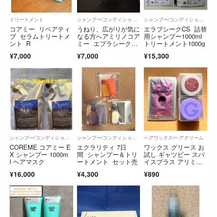
トリートメント
シャンプー/コンディショナーセット
シャンプー/コンディショナーセット
コアミー リペアティ
うねり、広がりが気に
エラブシークCS 詰替
ブ セラムトリートメ
なる方へアミリノコア
用シャンプー1000ml
ント R
ミー エプラシークシ
トリートメント1000g
ャンプー250ml&トリ
¥7,000
¥7,000
¥15,300
ートメント235g
シャンプー/コンディショナーセット
シャンプー/コンディショナーセット
ヘアワックス/ヘアクリーム
COREME コアミー E
エクラリティ 7日
ワックス グリース お
X シャンプー 1000m
間 シャンプー＆トリ
試し ギャツビー スパ
l ヘアマスク
ートメント セット売
イスプラス アリミ
ノ ミニ 試供品
¥16,000
¥4,300
¥890