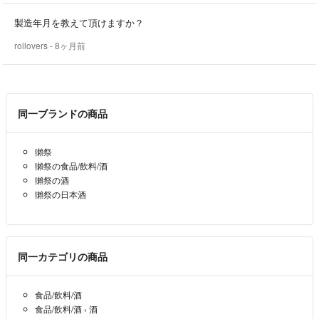
製造年月を教えて頂けますか？
rollovers
- 8ヶ月前
同一ブランドの商品
獺祭
獺祭の食品/飲料/酒
獺祭の酒
獺祭の日本酒
同一カテゴリの商品
食品/飲料/酒
食品/飲料/酒
›
酒