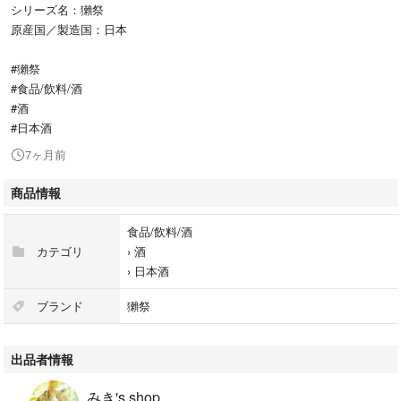
シリーズ名：獺祭
原産国／製造国：日本
#獺祭
#食品/飲料/酒
#酒
#日本酒
7ヶ月前
商品情報
食品/飲料/酒
カテゴリ
›
酒
›
日本酒
ブランド
獺祭
出品者情報
みき's shop