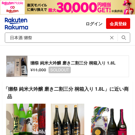
ログイン
会員登録
獺祭 純米大吟醸 磨き二割三分 桐箱入り 1.8L
¥11,000
SOLDOUT
「獺祭 純米大吟醸 磨き二割三分 桐箱入り 1.8L」に近い商
品