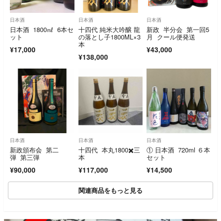
日本酒
日本酒
日本酒
日本酒 1800㎖ 6本セ
十四代 純米大吟醸 龍
新政 半分会 第一回5
ット
の落とし子1800ML×3
月 クール便発送
本
¥17,000
¥43,000
¥138,000
日本酒
日本酒
日本酒
新政頒布会 第二
十四代 本丸1800✖️三
① 日本酒 720ml ６本
弾 第三弾
本
セット
¥90,000
¥117,000
¥14,500
関連商品をもっと見る