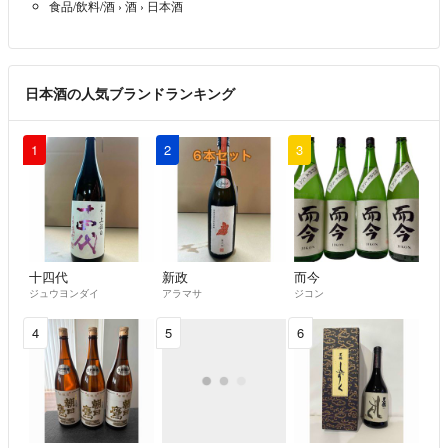
食品/飲料/酒
›
酒
›
日本酒
日本酒の人気ブランドランキング
1
2
3
十四代
新政
而今
ジュウヨンダイ
アラマサ
ジコン
4
5
6