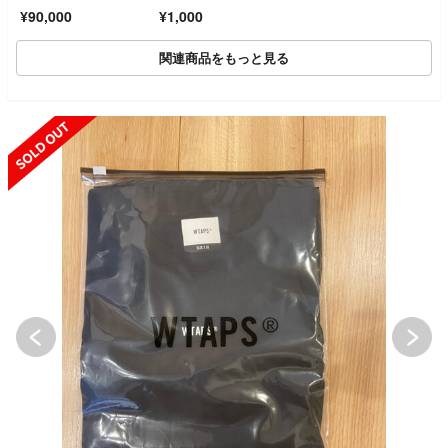
スリーブchrome heart
¥90,000
¥1,000
sマッティボーイ灰XL
正規品
関連商品をもっと見る
SOLD OUT