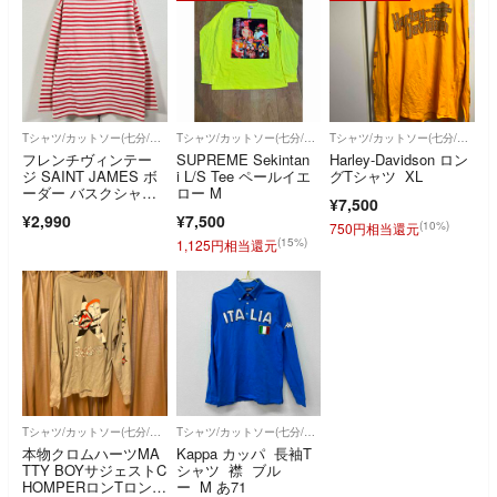
Tシャツ/カットソー(七分/長袖)
Tシャツ/カットソー(七分/長袖)
Tシャツ/カットソー(七分/長袖)
フレンチヴィンテー
SUPREME Sekintan
Harley-Davidson ロン
ジ SAINT JAMES ボ
i L/S Tee ペールイエ
グTシャツ XL
ーダー バスクシャ
ロー M
¥7,500
ツ 長袖
¥2,990
¥7,500
(10%)
750円相当還元
(15%)
1,125円相当還元
Tシャツ/カットソー(七分/長袖)
Tシャツ/カットソー(七分/長袖)
本物クロムハーツMA
Kappa カッパ 長袖T
TTY BOYサジェストC
シャツ 襟 ブル
HOMPERロンTロング
ー M あ71