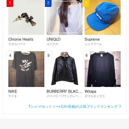
1
2
3
Chrome Hearts
UNIQLO
Supreme
クロムハーツ
ユニクロ
シュプリーム
4
5
6
NIKE
BURBERRY BLACK LABEL
W)taps
ナイキ
バーバリーブラックレーベル
ダブルタップス
Tシャツ/カットソー(七分/長袖)の人気ブランドランキング