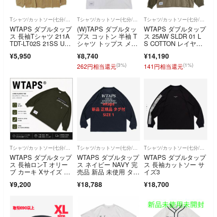
Tシャツ/カットソー(七分/長袖)
Tシャツ/カットソー(七分/長袖)
Tシャツ/カットソー(七分/長袖)
WTAPS ダブルタップ
(W)TAPS ダブルタッ
WTAPS ダブルタップ
ス 長袖Tシャツ 211A
プス コットン 半袖 T
ス 25AW SLDR 01 L
TDT-LT02S 21SS UR
シャツ トップス メン
S COTTON レイヤー
BAN TERRITORY/TE
ズ ホワイト X 01 241
ド長袖Tシャツ カット
¥5,950
¥8,740
¥14,190
E.LS ベージュ 3 2711
ATDTーCSM27 24
ソー ベージュ 252AT
4208
年 X 01
DT-CSM19
(3%)
(1%)
262円相当還元
141円相当還元
Tシャツ/カットソー(七分/長袖)
Tシャツ/カットソー(七分/長袖)
Tシャツ/カットソー(七分/長袖)
WTAPS ダブルタップ
WTAPS ダブルタップ
WTAPS ダブルタップ
ス 長袖ロンT オリー
ス ネイビー NAVY 完
ス 長袖カットソー サ
ブ カーキ Xサイズ 胸
売品 新品 未使用 タグ
イズ3
ポケット
付 1
¥9,200
¥18,788
¥18,700