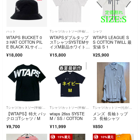
ハット
Tシャツ/カットソー(半袖/袖なし)
シャツ
WTAPS BUCKET 0
WTAPSダブルタップ
WTAPS LEAGUE S
3 HAT COTTON PIL
スTシャツSYSTEMサ
S COTTON TWILL 最
E BLACK XLサイ
イズM新品ホワイトW
安値 S 1
ズ ダブルタップス バ
TVUA
¥18,000
¥15,800
¥25,900
ケットハット ブラッ
ク
Tシャツ/カットソー(半袖/袖なし)
Tシャツ/カットソー(半袖/袖なし)
Tシャツ/カットソー(七分/長袖)
【WTAPS】特大 バッ
wtaps 26ss SYSTE
メンズ 長袖トップ
クロゴTシャツ / M
M / SS / COTTON
ス 長袖シャツ
¥9,700
¥11,999
¥850
15%還元
10%還元