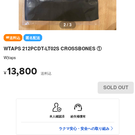
2 / 3
送料込
匿名配送
WTAPS 212PCDT-LT02S CROSSBONES ①
W)taps
13,800
¥
送料込
SOLD OUT
本人確認済
紛失補償有
ラクマ安心・安全への取り組み