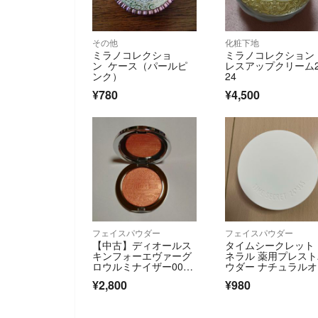
その他
化粧下地
ミラノコレクショ
ミラノコレクション
ン ケース（パールピ
レスアップクリーム2
ンク）
24
¥780
¥4,500
フェイスパウダー
フェイスパウダー
【中古】ディオールス
タイムシークレット
キンフォーエヴァーグ
ネラル 薬用プレス
ロウルミナイザー004/
ウダー ナチュラル
ディオール/ハイライ
クル<本品> 8g
¥2,800
¥980
ト/チーク