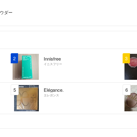
ウダー
2
3
Innisfree
イニスフリー
5
Elégance.
6
エレガンス