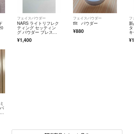
フェイスパウダー
フェイスパウダー
フ
ド
NARS ライトリフレク
tfit パウダー
新
0
ティング セッティン
タ
¥880
グ パウダー プレス
キ
ト N ミニチュア 1.8g #
¥1,400
¥1
5894
 ミ
トパ
オー