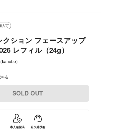
購入可
レクション フェースアップ
026 レフィル（24g）
on（kanebo）
送料込
SOLD OUT
本人確認済
紛失補償有