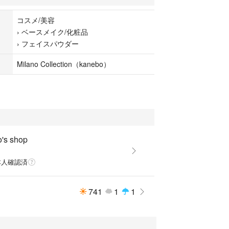
コスメ/美容
›
ベースメイク/化粧品
›
フェイスパウダー
Milano Collection（kanebo）
o's shop
本人確認済
741
1
1