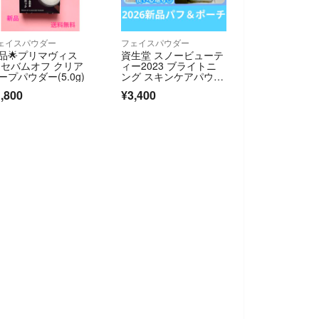
ェイスパウダー
フェイスパウダー
品🌟プリマヴィス
資生堂 スノービューテ
 セバムオフ クリア
ィー2023 ブライトニ
ープパウダー(5.0g)
ング スキンケアパウダ
ー おしろい(25g)⭐️202
,800
¥3,400
6新品パフ＆ポーチ付