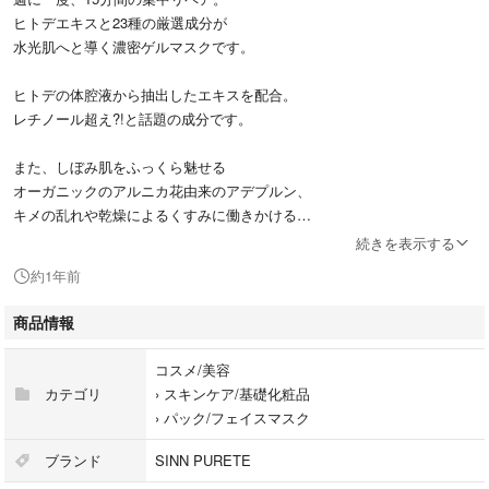
ヒトデエキスと23種の厳選成分が
水光肌へと導く濃密ゲルマスクです。
ヒトデの体腔液から抽出したエキスを配合。
レチノール超え?!と話題の成分です。
また、しぼみ肌をふっくら魅せる
オーガニックのアルニカ花由来のアデプルン、
キメの乱れや乾燥によるくすみに働きかける
ガラクとミセスと白樺樹液の発酵エキス、
続きを表示する
その他様々なエキスを贅沢配合したマスクと
約1年前
なっています。
商品情報
#シンピュルテ
#シンピュルテパック
コスメ/美容
#エイジングケア
カテゴリ
›
スキンケア/基礎化粧品
›
パック/フェイスマスク
ブランド
SINN PURETE