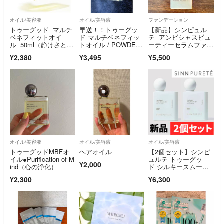
オイル/美容液
オイル/美容液
ファンデーション
トゥーグッド マルチ
早送！！トゥーグッ
【新品】シンピュル
ベネフィットオイ
ド マルチベネフィッ
テ アンビシャスビュ
ル 50ml（静けさとエ
トオイル / POWDE
ーティーセラムファン
ナジー）
R ＆ SMOKE
デーション00
¥2,380
¥3,495
¥5,500
オイル/美容液
オイル/美容液
オイル/美容液
トゥーグッドMBFオ
ヘアオイル
【2個セット】シンピ
イル●Purification of M
ュルテ トゥーグッ
¥2,000
ind（心の浄化）
ド シルキースムース
オイル 新品未使用
¥2,300
¥6,300