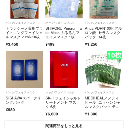
パック/フェイスマスク
パック/フェイスマスク
パック/フェイスマスク
トランシーノ薬用ブラ
SHIRORU Pururun Fa
Anua PDRN100ヒアル
イトニングフェイシャ
ce Mask ぷるるんフ
ロン酸 セラムマスク
ルマスク 20ml×10枚
ェイスマスク 1枚 今
パック 14枚
月入手
¥3,450
¥499
¥1,250
パック/フェイスマスク
パック/フェイスマスク
パック/フェイスマスク
SISI AWAスパークリ
SK-II フェイシャルト
MEDIHEAL／メディ
ングパック
リートメント マス
ヒール エッセンシャ
ク 6枚
ルマスクパック ティ
¥980
ーツリー１０枚
¥6,600
¥1,300
関連商品をもっと見る