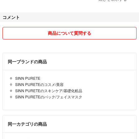
◆.送料の関係上、簡易包装で発送致します。
コメント
割れ物でない場合、プチプチ等には包みません。
◆.輸送中の事故、紛失等につきましては
商品について質問する
こちらでは一切の責任を負いません。
不安な方は追跡付きの送料分の金額変更をしますので
購入前にお申し出下さい。
同一ブランドの商品
◆．過度なお値下げ交渉はご遠慮下さい。
不適切だと感じた場合、コメント削除します。
SINN PURETE
SINN PURETEのコスメ/美容
◆．日中は仕事をしているため
SINN PURETEのスキンケア/基礎化粧品
取引メッセージやコメントを
SINN PURETEのパック/フェイスマスク
すぐに返せないこともありますので
あらかじめご了承ください。
上記の事にご理解頂ける方のみのお取り引きで
同一カテゴリの商品
よろしくお願いします💎*。