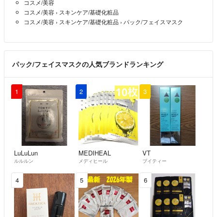
コスメ/美容
お互いに気持ちの良いお取引をするためにも
コスメ/美容
›
スキンケア/基礎化粧品
丁寧な対応をするように心掛けています！
コスメ/美容
›
スキンケア/基礎化粧品
›
パック/フェイスマスク
商品も出来る限り丁寧に梱包して送りますが、
完璧を求める方はご遠慮ください( ；∀；)
よろしくお願いします\❤︎/
パック/フェイスマスクの人気ブランドランキング
1
2
3
LuLuLun
MEDIHEAL
VT
ルルルン
メディヒール
ブイティー
4
5
6