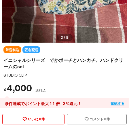
3 / 8
送料込
匿名配送
イニシャルシリーズ でかポーチとハンカチ、ハンドクリ
ームのset
STUDIO CLIP
4,000
¥
送料込
11
2
条件達成でポイント最大
倍+
%還元！
確認する
いいね 0件
コメント 0件