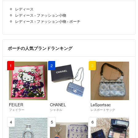
レディース
レディース
›
ファッション小物
レディース
›
ファッション小物
›
ポーチ
ポーチの人気ブランドランキング
1
2
3
FEILER
CHANEL
LeSportsac
フェイラー
シャネル
レスポートサック
4
5
6