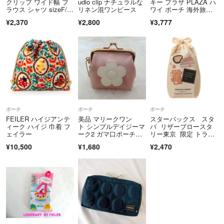
クリップ ワイド幅 ブ
udio clip ナチュラルな
キー プラザ PLAZA ハ
ラウス シャツ sizeF/ベ
リネン混ワンピース
ワイ ポーチ 海外旅
ージュ ■◆ レディース
行 カラナビ ビーチ ア
¥2,370
¥2,800
¥3,777
ロハ コラボ 限定 完
売 ショッパー
ポーチ
ポーチ
ポーチ
FEILER ハイジアンテ
美品 マリークワン
スターバックス スタ
ィーク ハイジ 巾着 フ
ト シンプルデイジーマ
バ リザーブロースタ
ェイラー
ーク2 ガマ口ポーチミ
リー東京 限定 トラベ
ニ ピンク
ラーズカンパニー 巾
¥10,500
¥1,680
¥2,470
着 コットンバッグ M