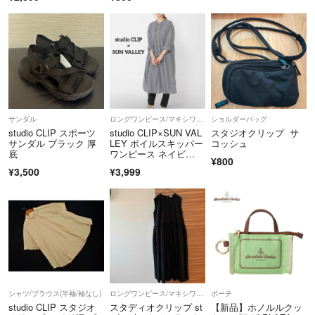
サンダル
ロングワンピース/マキシワンピース
ショルダーバッグ
studio CLIP スポーツ
studio CLIP×SUN VAL
スタジオクリップ サ
サンダル ブラック 厚
LEY ボイルスキッパー
コッシュ
底
ワンピース ネイビ
¥800
ー 紺 チェック コット
¥3,500
¥3,999
ン ロングシャツワンピ
ース
シャツ/ブラウス(半袖/袖なし)
ロングワンピース/マキシワンピース
ポーチ
studio CLIP スタジオ
スタディオクリップ st
【新品】ホノルルクッ