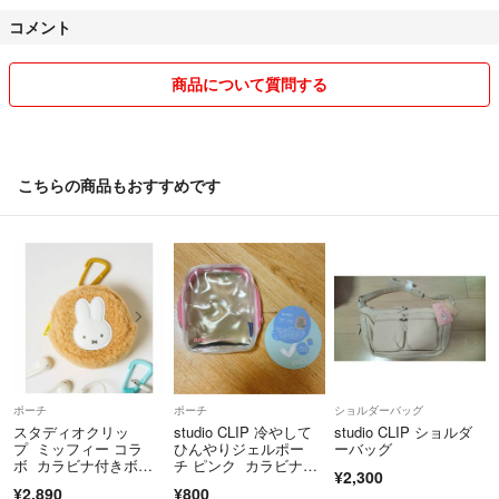
⭕️間違いを防ぐ為に、透明な袋でラッピングする場合があります。
コメント
⭕️余裕の無い時、春先、卒業、新入生が来る時など、停止します。
喫煙者なし ウサギと猫がいます。
商品について質問する
あくまで保管の品です。ご了承下さい。
お値下げは、ほとんどのお品が、かなりの破格な安い価格に設定してお
りますので、同梱の際にのみ、お値下げ可能です。
こちらの商品もおすすめです
気持ちの良いお取引を✧*｡✧*｡
ポーチ
ポーチ
ショルダーバッグ
スタディオクリッ
studio CLIP 冷やして
studio CLIP ショルダ
プ ミッフィー コラ
ひんやりジェルポー
ーバッグ
ボ カラビナ付きボア
チ ピンク カラビナ付
¥2,300
ポーチ
き
¥2,890
¥800