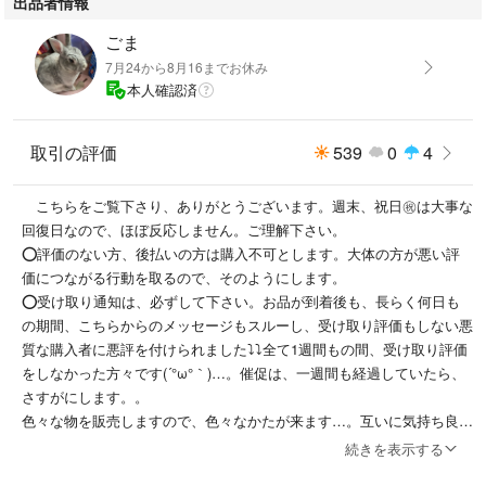
出品者情報
ごま
7月24から8月16までお休み
本人確認済
取引の評価
539
0
4
こちらをご覧下さり、ありがとうございます。週末、祝日㊗️は大事な
回復日なので、ほぼ反応しません。ご理解下さい。
⭕️評価のない方、後払いの方は購入不可とします。大体の方が悪い評
価につながる行動を取るので、そのようにします。
⭕️受け取り通知は、必ずして下さい。お品が到着後も、長らく何日も
の期間、こちらからのメッセージもスルーし、受け取り評価もしない悪
質な購入者に悪評を付けられました⤵︎⤵︎全て1週間もの間、受け取り評価
をしなかった方々です(´°ω°｀)…。催促は、一週間も経過していたら、
さすがにします。。
色々な物を販売しますので、色々なかたが来ます…。互いに気持ち良
く、ラクマルールを守って、お取引をお願い致します🙇‍♀️お受け取り評
続きを表示する
価スルーが続出し、困惑しています。