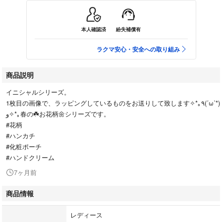
本人確認済
紛失補償有
ラクマ安心・安全への取り組み
商品説明
イニシャルシリーズ。
1枚目の画像で、ラッピングしているものをお送りして致します✧*｡٩(ˊωˋ*)
و✧*｡春の☘️お花柄🌼シリーズです。
#花柄
#ハンカチ
#化粧ポーチ
#ハンドクリーム
7ヶ月前
商品情報
レディース