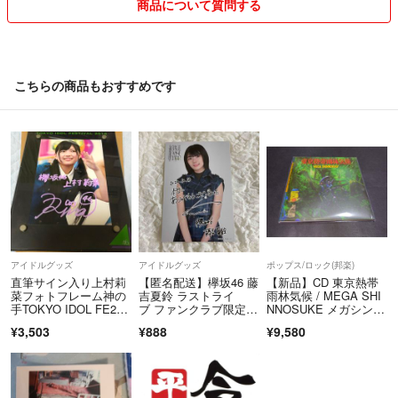
商品について質問する
こちらの商品もおすすめです
アイドルグッズ
アイドルグッズ
ポップス/ロック(邦楽)
直筆サイン入り上村莉
【匿名配送】欅坂46 藤
【新品】CD 東京熱帯
菜フォトフレーム神の
吉夏鈴 ラストライ
雨林気候 / MEGA SHI
手TOKYO IDOL FE201
ブ ファンクラブ限定特
NNOSUKE メガシンノ
6
典 ポストカード
スケ
¥3,503
¥888
¥9,580