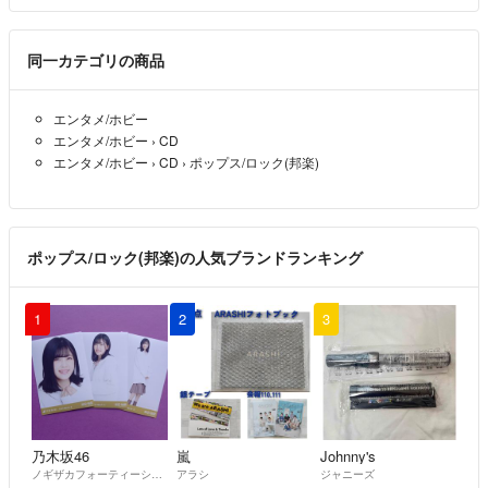
同一カテゴリの商品
エンタメ/ホビー
エンタメ/ホビー
›
CD
エンタメ/ホビー
›
CD
›
ポップス/ロック(邦楽)
ポップス/ロック(邦楽)の人気ブランドランキング
1
2
3
乃木坂46
嵐
Johnny's
ノギザカフォーティーシックス
アラシ
ジャニーズ