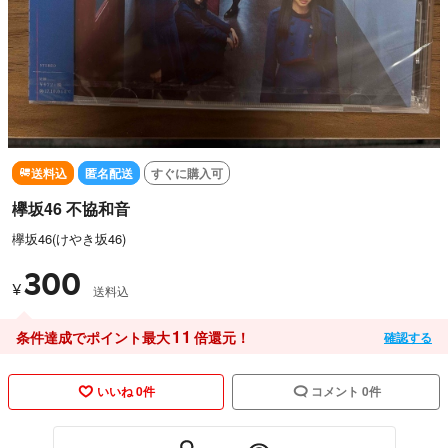
送料込
匿名配送
すぐに購入可
欅坂46 不協和音
欅坂46(けやき坂46)
300
¥
送料込
11
条件達成でポイント最大
倍還元！
確認する
いいね 0件
コメント 0件