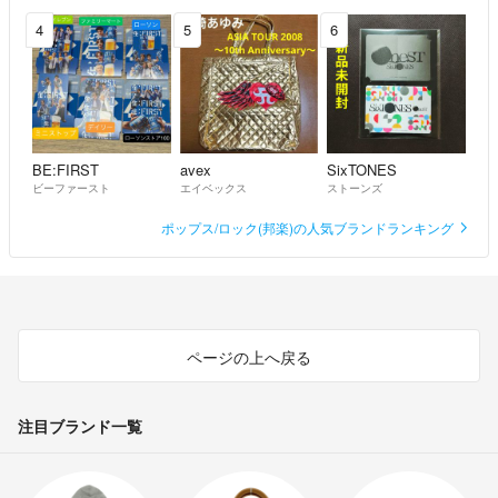
4
5
6
BE:FIRST
avex
SixTONES
ビーファースト
エイベックス
ストーンズ
ポップス/ロック(邦楽)の人気ブランドランキング
ページの上へ戻る
注目ブランド一覧