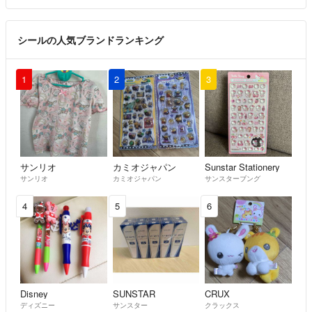
シールの人気ブランドランキング
1
2
3
サンリオ
カミオジャパン
Sunstar Stationery
サンリオ
カミオジャパン
サンスターブング
4
5
6
Disney
SUNSTAR
CRUX
ディズニー
サンスター
クラックス