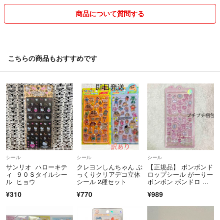
神経質な方、ご心配な方はご遠慮くださいませm(__)m
商品について質問する
その他ご質問がございましたらお気軽にコメントくださいませ！！
こちらの商品もおすすめです
シール
シール
シール
サンリオ ハローキテ
クレヨンしんちゃん ぷ
【正規品】 ボンボンド
ィ ９０Ｓタイルシー
っくりクリアデコ立体
ロップシール がーりー
ル ヒョウ
シール 2種セット
ボンボン ボンドロ ガ
ーリーボンボン
¥310
¥770
¥989