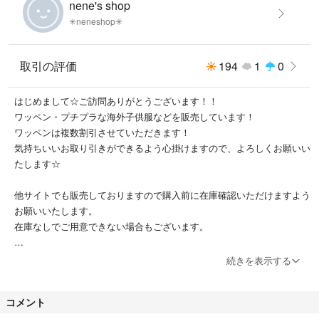
nene's shop
✳neneshop✳
取引の評価
194
1
0
はじめまして☆ご訪問ありがとうございます！！
ワッペン・プチプラな海外子供服などを販売しています！
ワッペンは複数割引させていただきます！
気持ちいいお取り引きができるよう心掛けますので、よろしくお願いい
たします☆
他サイトでも販売しておりますので購入前に在庫確認いただけますよう
お願いいたします。
在庫なしでご用意できない場合もございます。
⬛出品商品は海外製品のため日本製に比べますと縫製が甘い部分がござ
続きを表示する
います。
(色糸混入、プリントずれ、色ムラなど)
コメント
ご理解の上ご購入をお願いいたします。