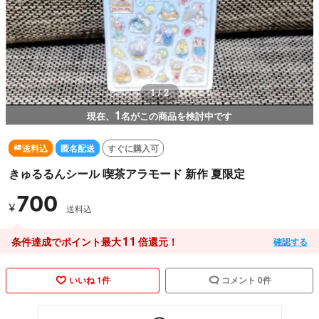
1 / 2
1
現在、
名がこの商品を検討中です
送料込
匿名配送
すぐに購入可
きゅるるんシール 喫茶アラモード 新作 夏限定
700
¥
送料込
11
条件達成でポイント最大
倍還元！
確認する
いいね 1件
コメント 0件