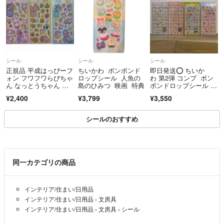
シール
シール
シール
正規品 平成はっぴーフ
ちいかわ ボンボンド
即日発送⭕️ ちいか
ォン フワフワらびちゃ
ロップシール 人魚の
わ 第2弾 コンプ ボン
ん なっとうちゃん ３
島のひみつ 映画 特典
ボンドロップシール 正
種セット
規品 ボンドロ みんな
¥2,400
¥3,799
¥3,550
ニコニコ モモンガ 古
本屋 みんなポーズ
シールのおすすめ
同一カテゴリの商品
インテリア/住まい/日用品
インテリア/住まい/日用品
›
文房具
インテリア/住まい/日用品
›
文房具
›
シール