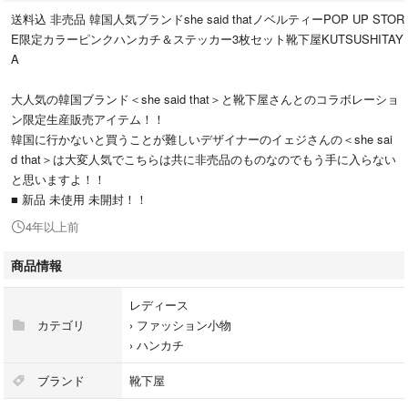
送料込 非売品 韓国人気ブランドshe said thatノベルティーPOP UP STOR
E限定カラーピンクハンカチ＆ステッカー3枚セット靴下屋KUTSUSHITAY
A
大人気の韓国ブランド＜she said that＞と靴下屋さんとのコラボレーショ
ン限定生産販売アイテム！！
韓国に行かないと買うことが難しいデザイナーのイェジさんの＜she sai
d that＞は大変人気でこちらは共に非売品のものなのでもう手に入らない
と思いますよ！！
■ 新品 未使用 未開封！！
4年以上前
商品情報
レディース
カテゴリ
›
ファッション小物
›
ハンカチ
ブランド
靴下屋