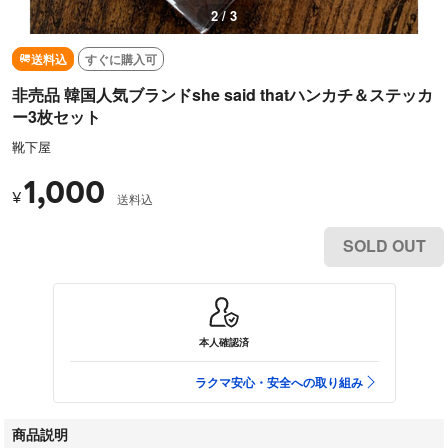
2 / 3
送料込
すぐに購入可
非売品 韓国人気ブランドshe said thatハンカチ＆ステッカ
ー3枚セット
靴下屋
1,000
¥
送料込
SOLD OUT
本人確認済
ラクマ安心・安全への取り組み
商品説明