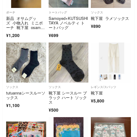
ポーチ
トートバッグ
ソックス
新品 オサムグッ
Samoyed×KUTSUSHI
靴下屋 ラメソックス
ズ 小物入れ ミニポ
TAYA ノベルティ ト
¥890
ーチ 靴下屋 osam
ートバッグ
u goods
¥1,200
¥699
ソックス
ソックス
レギンス/スパッツ
tutuannaシースルーソ
靴下屋 シースルー ブ
靴下屋
ックス
ラック ハート ソック
¥5,800
ス
¥1,100
¥500