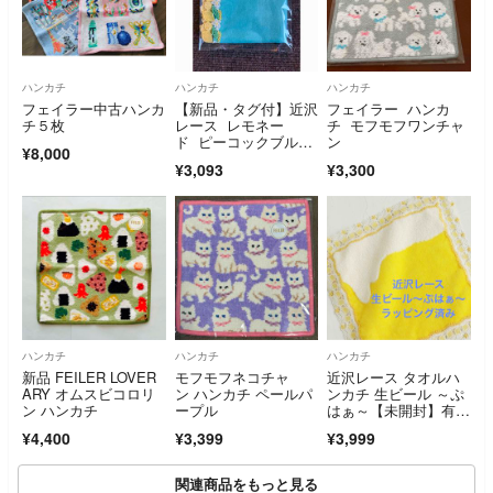
ハンカチ
ハンカチ
ハンカチ
フェイラー中古ハンカ
【新品・タグ付】近沢
フェイラー ハンカ
チ５枚
レース レモネー
チ モフモフワンチャ
ド ピーコックブル
ン
¥8,000
ー シーズンタオルハ
¥3,093
¥3,300
ンカチ
ハンカチ
ハンカチ
ハンカチ
新品 FEILER LOVER
モフモフネコチャ
近沢レース タオルハ
ARY オムスビコロリ
ン ハンカチ ペールパ
ンカチ 生ビール ～ぷ
ン ハンカチ
ープル
はぁ～【未開封】有料
ラッピング
¥4,400
¥3,399
¥3,999
関連商品をもっと見る