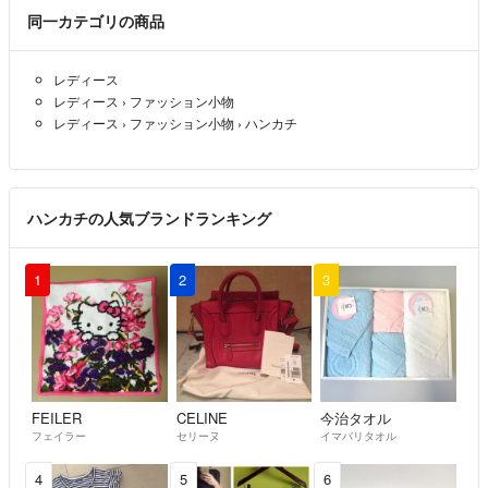
同一カテゴリの商品
レディース
レディース
›
ファッション小物
レディース
›
ファッション小物
›
ハンカチ
ハンカチの人気ブランドランキング
1
2
3
FEILER
CELINE
今治タオル
フェイラー
セリーヌ
イマバリタオル
4
5
6