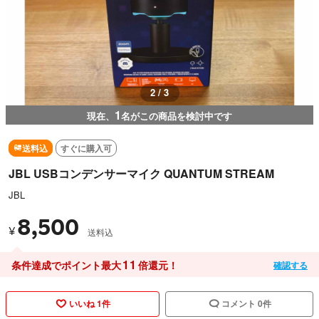
2 / 3
1
現在、
名がこの商品を検討中です
送料込
すぐに購入可
JBL USBコンデンサーマイク QUANTUM STREAM
JBL
8,500
¥
送料込
11
条件達成でポイント最大
倍還元！
確認する
いいね 1件
コメント 0件