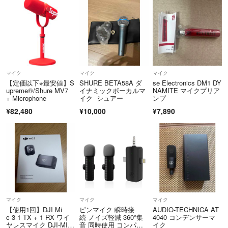
マイク
マイク
マイク
【定価以下※最安値】S
SHURE BETA58A ダ
se Electronics DM1 DY
upreme®/Shure MV7
イナミックボーカルマ
NAMITE マイクプリア
+ Microphone
イク シュアー
ンプ
¥82,480
¥10,000
¥7,890
マイク
マイク
マイク
【使用1回】DJI Mi
ピンマイク 瞬時接
AUDIO-TECHNICA AT
c 3 1 TX + 1 RX ワイ
続 ノイズ軽減 360°集
4040 コンデンサーマ
ヤレスマイク DJI-MIC
音 同時使用 コンパク
イク