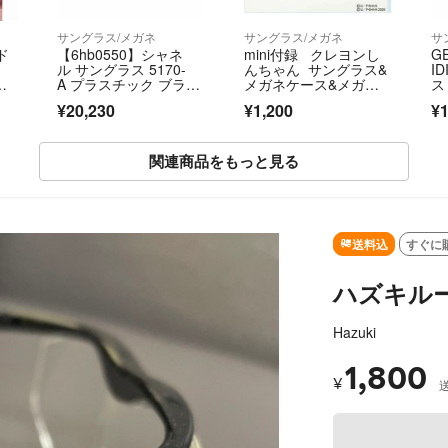
サングラス/メガネ
サングラス/メガネ
サ
ド
【6hb0550】シャネ
mini付録 クレヨンし
G
ル サングラス 5170-
んちゃん サングラス&
I
ヴ
A プラスチック ブラウ
メガネケース&メガネ
ス
ン シルバー金具【中
拭き
¥20,230
¥1,200
¥1
古】レディース
関連商品をもっと見る
SOLD OUT
送料込
すぐに
ハズキルー
Hazuki
1,800
¥