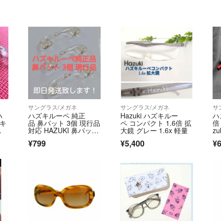
サングラス/メガネ
サングラス/メガネ
サ
ハ
ハズキルーペ 純正
Hazuki ハズキルー
ハ
ズキ
品 鼻パット 3個 現行品
ペ コンパクト 1.6倍 拡
倍
ア
対応 HAZUKI 鼻パッ
大鏡 グレー 1.6x 軽量
z
ン
ド 正規品
古
¥799
¥5,400
¥6