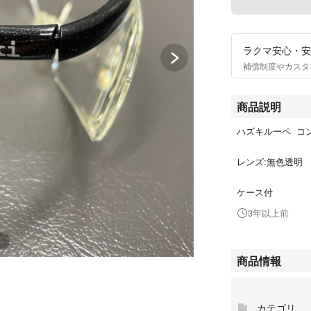
ラクマ安心・安
補償制度やカスタ
商品説明
ハズキルーペ コン
レンズ:無色透明
ケース付
3年以上前
商品情報
カテゴリ