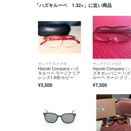
「ハズキルーペ 1.32×」に近い商品
サングラス/メガネ
サングラス/メガネ
Hazuki Company ハズ
Hazuki Company｜
キルーペ ラージクリア
ズキカンパニー ハ
レンズ1.6倍/ルビー
ルーペ ラージ クリ
レンズ 1.85倍 チタ
¥3,500
¥7,500
カラー