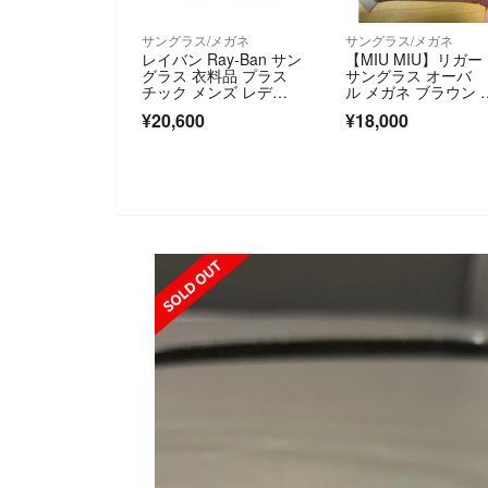
サングラス/メガネ
サングラス/メガネ
レイバン Ray-Ban サン
【MIU MIU】リガー
グラス 衣料品 プラス
サングラス オーバ
チック メンズ レディ
ル メガネ ブラウン 
ース ブラック系 4461
ィンテージ
¥20,600
¥18,000
D601/87(64) 【新品】
SOLD OUT