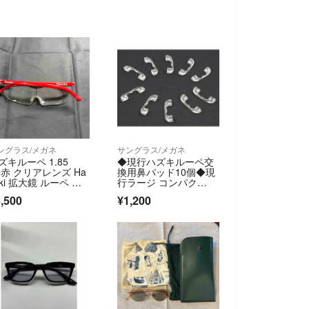
ングラス/メガネ
サングラス/メガネ
ズキルーペ 1.85
◆現行ハズキルーペ交
 赤 クリアレンズ Ha
換用鼻パッド10個◆現
uki 拡大鏡 ルーペ 中
行ラージ コンパク
ト クールに取付可
,500
¥1,200