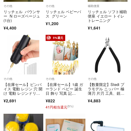
その他
その他
補助便座
リッチェル バウンサ
リッチェル ベビーバ
リッチェル ソフト補助
ー N ローズベージュ
ス グリーン
便座 イエロー トイレ
(1台)
トレーニング
¥1,200
¥4,400
¥1,641
5%還元
その他
その他
その他
【在庫セール】ピンバ
【在庫セール】1歳 ガ
【数量限定】Stedi プ
イス 電動 レジン 穴 開
ーランド ベビー 誕生
ラモデル ニッパー 極
け 電動 レジンドリ
日 飾り 写真 記
薄刃 片刃 工具、鋭い
ル 穴あけ ド
念 星 金 1 バ
刃で刃の保
¥2,691
¥822
¥4,883
(5%)
41円相当還元