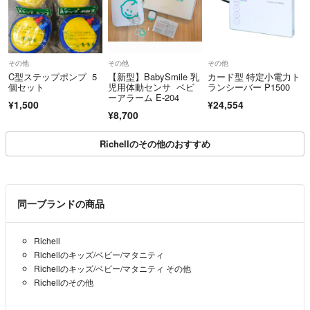
その他
その他
その他
C型ステップポンプ 5
【新型】BabySmile 乳
カード型 特定小電力ト
個セット
児用体動センサ ベビ
ランシーバー P1500
ーアラーム E-204
¥1,500
¥24,554
¥8,700
Richellのその他のおすすめ
同一ブランドの商品
Richell
Richellのキッズ/ベビー/マタニティ
Richellのキッズ/ベビー/マタニティ その他
Richellのその他