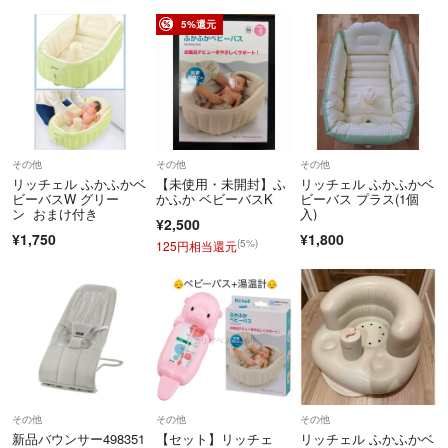
5%還元
その他
その他
その他
リッチェル ふかふかベ
【未使用・未開封】ふ
リッチェル ふかふかベ
ビーバスW グリー
かふか ベビーバスK
ビーバス プラス(1個
ン おまけ付き
入)
¥2,500
¥1,750
¥1,800
(5%)
125円相当還元
その他
その他
その他
新品バウンサー498351
【セット】リッチェ
リッチェル ふかふかベ