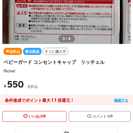
3 / 4
送料込
匿名配送
すぐに購入可
ベビーガード コンセントキャップ リッチェル
Richell
550
¥
送料込
11
条件達成でポイント最大
倍還元！
確認する
いいね 0件
コメント 0件