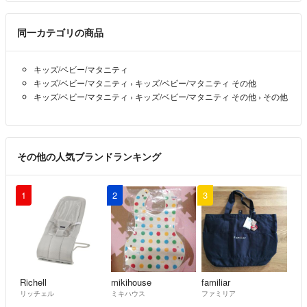
同一カテゴリの商品
キッズ/ベビー/マタニティ
キッズ/ベビー/マタニティ
›
キッズ/ベビー/マタニティ その他
キッズ/ベビー/マタニティ
›
キッズ/ベビー/マタニティ その他
›
その他
その他の人気ブランドランキング
1
2
3
Richell
mikihouse
familiar
リッチェル
ミキハウス
ファミリア