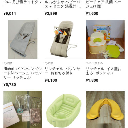
-24ヶ月折畳ライトグレ
ル ふかふか ベビーバ
ビーチェア 抗菌 ベー
ー
ス + タニタ 湯温計 赤
ジュ(1個)
ちゃん 沐浴
¥9,014
¥3,999
¥1,600
その他
その他
ベビーおまる
Richell バウンシングシ
リッチェル バウンサ
リッチェル イス型お
ートN ベージュ バウン
ー おもちゃ付き
まる ポッティス
サー リッチェル
¥4,100
¥1,800
¥5,780