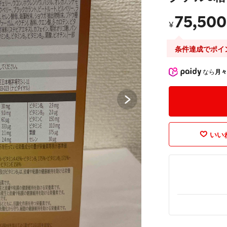
75,500
¥
条件達成でポイ
なら
月々
いいね