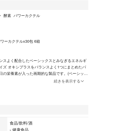
ン 酵素 パワーカクテル
l パワーカクテルx30包 6箱
ンスよく配合したベーシックスとみなぎるエネルギ
イズ オキシプラスをバランスよく1つにまとめたパ
日の栄養素が入った画期的な製品です。(ベーシック
ズ 2in1）
続きを表示する
、、
ポーションパックパック1包に対し、水180ml加えて
包を目安お召し上がり下さい。
ただき、折り畳んでの発送になります。
食品/飲料/酒
›
健康食品