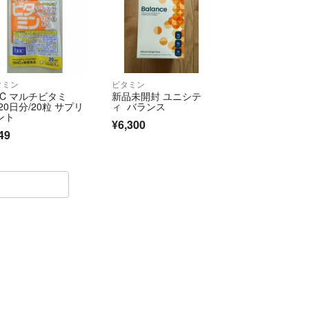
タミン
ビタミン
HC マルチビタミ
新品未開封 ユニシテ
20日分/20粒 サプリ
ィ バランス
ント
¥6,300
49