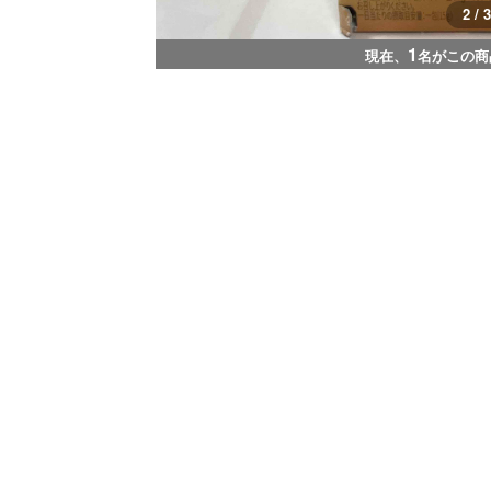
2 / 3
1
現在、
名がこの商