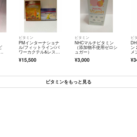
ビタミン
ビタミン
ビ
PMインターナショナ
NHCマルチビタミン
D
ビ
ル/フィットライン/パ
（添加物不使用ゼロシ
ン 
OWE
ワーカクテル&レスト
ュガー）
メ
レイト
¥15,500
¥3,000
¥3
ビタミンをもっと見る