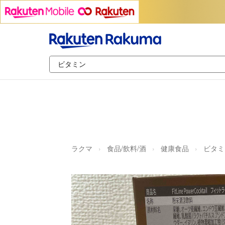
ラクマ
食品/飲料/酒
健康食品
ビタミ