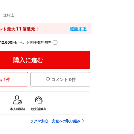
送料込
11
確認する
ント最大
倍還元！
12,600円
から。分割手数料無料
購入に進む
 1件
コメント 0件
本人確認済
紛失補償有
ラクマ安心・安全への取り組み