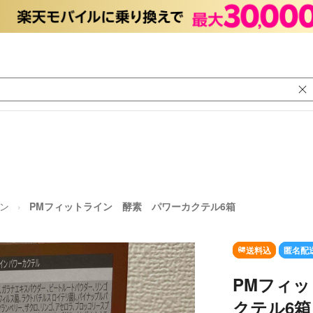
ン
PMフィットライン 酵素 パワーカクテル6箱
送料込
匿名配
PMフィ
クテル6箱