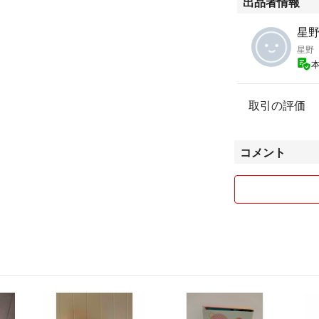
出品者情報
星野'
星野
取引の評価
コメント