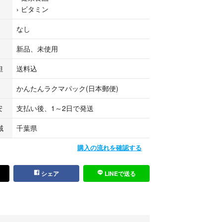
›
ビタミン
ありがとうございます
なし
プライズ商品を出品しています！
は少しお安く致します
新品、未使用
い！！
担
送料込
かんたんラクマパック(日本郵便)
安
支払い後、1～2日で発送
域
千葉県
購入の流れを確認する
シェア
LINEで送る