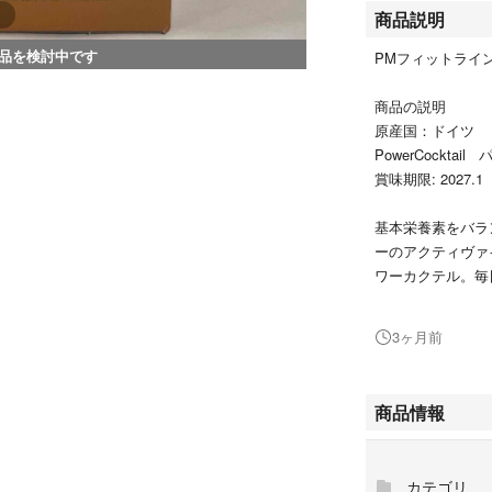
商品説明
品を検討中です
PMフィットライ
商品の説明
原産国：ドイツ
PowerCocktai
賞味期限: 2027.1
基本栄養素をバラ
ーのアクティヴァ
ワーカクテル。毎
ス＋アクティヴァイ
3ヶ月前
お召し上がり方、
栄養補給として、
よく混ぜて1日1
商品情報
箱は開封させてい
カテゴリ