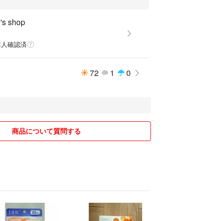
s shop
本人確認済
72
1
0
商品について質問する