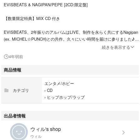
EVISBEATS & NAGIPAN/PEPE [2CD:限定盤]
【数量限定特典】MIX CD 付き
EVISBEATS、2年振りのアルバムはLIVE、制作を永らく共にするNagipan
(ex. MICHEL☆PUNCH)との共作。久々にいい時間を届けに参りました♪
続きを表示する
限定盤(インスト・ディスク付属の2CD)。初のコラボレーションとなった
4年弱前
アーティストも多数。Nagipanと共に作り上げた「PEPE」。是非とも宜
しくお願い申し上げます。
商品情報
[TRACKLIST]
エンタメ/ホビー
1. Hapo
カテゴリ
›
CD
2. Can you see it feat. J.Lamotta Suzume
›
ヒップホップ/ラップ
3. Bon voyage feat. 田我流
4. In your mind
5. 果汁牛奶 (Fruits Milk) feat. amitseng
出品者情報
6. Codomo
7. Inspepelotion
ウィル's shop
8. Cat chemist
ウィル