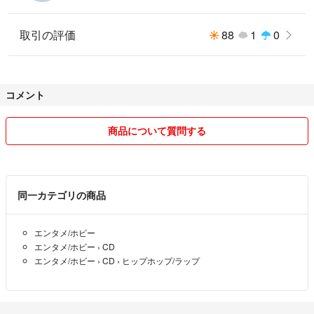
9. Soft Miditation
10. S.M.I.L.E. feat. Blumio & Kyte
取引の評価
88
1
0
11. Qujannamiik
12. One in music feat. J.B.POE
13. Shanghai Dreams
14. Petit bateau feat. Phoenix Troy
コメント
15. Good Time feat. Inga Paula
16. Kitano
17. 四智梵語 (Shichibongo)
商品について質問する
同一カテゴリの商品
エンタメ/ホビー
エンタメ/ホビー
›
CD
エンタメ/ホビー
›
CD
›
ヒップホップ/ラップ