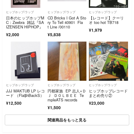
ヒップホップ/ラップ
ヒップホップ/ラップ
ヒップホップ/ラップ
日本のヒップホップM
CD Bricks I Got A Sto
【レコード】クーリ
C：Zeebra 雑誌『SA
ry To Tell 40901 Fla
オ too hot TB718
IZENSEN HIPHOP』
t Line /00110
¥1,979
¥2,000
¥5,838
ヒップホップ/ラップ
ヒップホップ/ラップ
ヒップホップ/ラップ
JJJ MAKTUB LP レコ
円都家族 EP 志人×Ｄ
ヒップホップレコード
ード （Fla$hBackS）
Ｊ ＤＯＬＢＥＥ Te
まとめ売り②
mpleATS records
¥12,500
¥23,000
¥1,500
関連商品をもっと見る