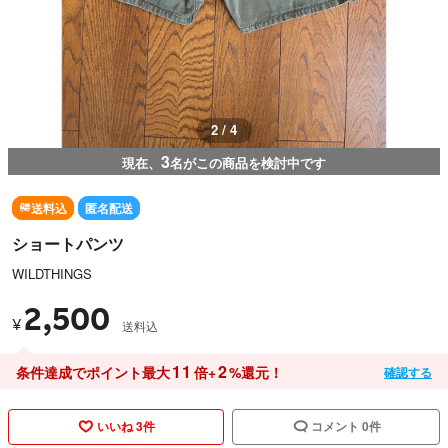
3 / 4
3
現在、
名がこの商品を検討中です
送料込
匿名配送
ショートパンツ
WILDTHINGS
2,500
¥
送料込
11
2
条件達成でポイント最大
倍+
%還元！
確認する
いいね 3件
コメント 0件