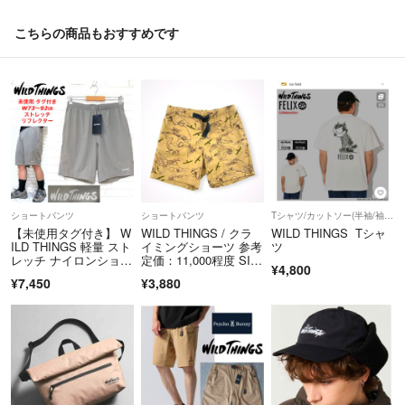
★出来れば購入申請前にコメント下さると商品の確認が出来ますのでお
願いします。
こちらの商品もおすすめです
ショートパンツ
ショートパンツ
Tシャツ/カットソー(半袖/袖なし)
【未使用タグ付き】 W
WILD THINGS / クラ
WILD THINGS Tシャ
ILD THINGS 軽量 スト
イミングショーツ 参考
ツ
レッチ ナイロンショー
定価：11,000程度 SIZ
¥4,800
ツ
E：M
¥7,450
¥3,880