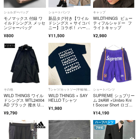
ショルダーバッグ
ショートパンツ
キャップ
モノマックス 付録 ワ
新品タグ付き【ワイル
WILDTHINGS ビュー
イルドシングス メッセ
ドシングス × サイコバ
ティフルシャドー フ
ンジャーバッグ
ニー】コラボ！ ハーフ
ライトキャップ
パンツ M
¥800
¥11,500
¥2,980
その他
Tシャツ/カットソー(半袖/袖なし)
ショートパンツ
WILD THINGS ワイル
WILD THINGS × SAY
SUPREME シュプリー
ドシングス WTL24004
HELLO Tシャツ
ム 24AW ×Umbro Kni
AD ブラック 撥水 UV
t Soccer Short ロゴプ
¥1,980
カット サプレック
リント ハーフパン
¥9,790
¥14,190
ス オーバー コート M
ツ パープル