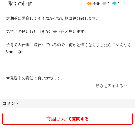
取引の評価
366
1
1
定期的に閉店してイイねが少ない物は処分致します。
気持ちの良い取り引きが出来たらと思います。
子育て＆仕事に追われているので、何かと遅くなりましたらごめんなさ
いm(._.)m
★発送中の責任は負いかねます。
続きを表示する
★自宅保管のため、小さな汚れ・傷など気がつかない場合、申し訳あり
ません。
コメント
★購入申請は、基本、先着順にします。
商品について質問する
★お取り置きは、必ず購入される方のみでお願いします。