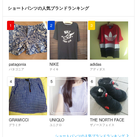
ショートパンツの人気ブランドランキング
1
2
3
patagonia
NIKE
adidas
パタゴニア
ナイキ
アディダス
4
5
6
GRAMICCI
UNIQLO
THE NORTH FACE
グラミチ
ユニクロ
ザノースフェイス
ショートパンツの人気ブランドランキング