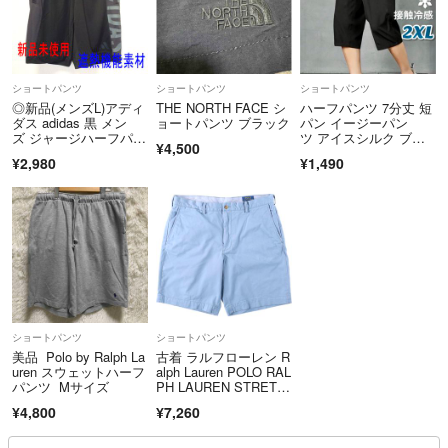
ショートパンツ
ショートパンツ
ショートパンツ
◎新品(メンズL)アディ
THE NORTH FACE シ
ハーフパンツ 7分丈 短
ダス adidas 黒 メン
ョートパンツ ブラック
パン イージーパン
ズ ジャージハーフパン
ツ アイスシルク ブラ
¥4,500
ツ M COOL ショーツ
ック 2XL
¥2,980
¥1,490
ショートパンツ
ショートパンツ
美品 Polo by Ralph La
古着 ラルフローレン R
uren スウェットハーフ
alph Lauren POLO RAL
パンツ Mサイズ
PH LAUREN STRETC
H CLASSIC FIT チノ
¥4,800
¥7,260
ショーツ ショートパン
ツ メンズw38相当/eaa
669464