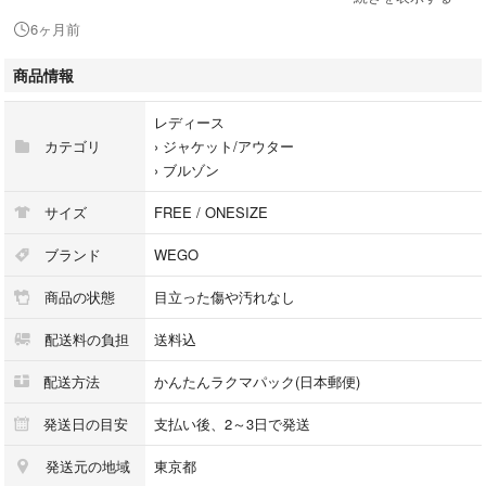
ちょっとした羽織としても活躍◎
6ヶ月前
ミニ丈、ロング丈どちらのボトムとも合わせやすいので着回し抜群♪
男女問わずユニセックスで着用できます。
商品情報
レディース
身幅84cm
カテゴリ
›
ジャケット/アウター
着丈78cm
›
ブルゾン
肩幅70cm
サイズ
FREE / ONESIZE
数回着ました。
ブランド
WEGO
商品の状態
目立った傷や汚れなし
配送料の負担
送料込
配送方法
かんたんラクマパック(日本郵便)
発送日の目安
支払い後、2～3日で発送
発送元の地域
東京都