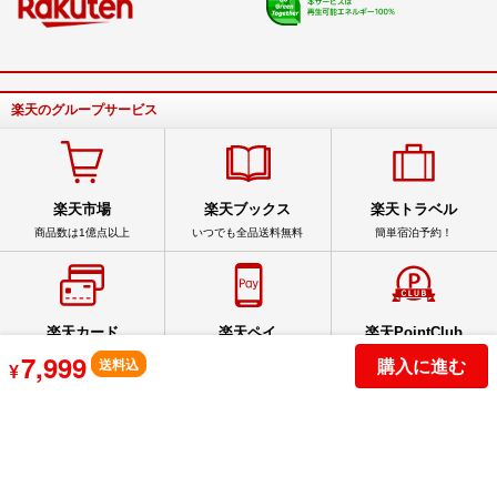
楽天のグループサービス
楽天市場
楽天ブックス
楽天トラベル
商品数は1億点以上
いつでも全品送料無料
簡単宿泊予約！
楽天カード
楽天ペイ
楽天PointClub
7,999
スマホでカンタン申込
スマホをお財布に
手軽にポイントを確認
購入に進む
送料込
¥
サービス一覧
アプリ一覧