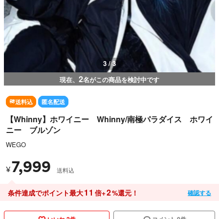
3 / 3
2
現在、
名がこの商品を検討中です
送料込
匿名配送
【Whinny】ホワイニー Whinny/南極パラダイス ホワイ
ニー ブルゾン
WEGO
7,999
¥
送料込
11
2
条件達成でポイント最大
倍+
%還元！
確認する
いいね 2件
コメント 0件