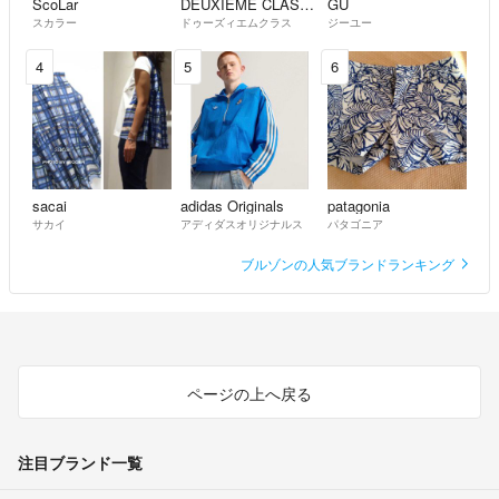
ScoLar
DEUXIEME CLASSE
GU
スカラー
ドゥーズィエムクラス
ジーユー
4
5
6
sacai
adidas Originals
patagonia
サカイ
アディダスオリジナルス
パタゴニア
ブルゾンの人気ブランドランキング
ページの上へ戻る
注目ブランド一覧