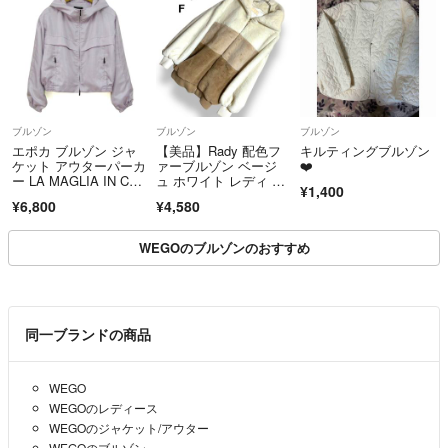
ブルゾン
ブルゾン
ブルゾン
エポカ ブルゾン ジャ
【美品】Rady 配色フ
キルティングブルゾン
ケット アウターパーカ
ァーブルゾン ベージ
❤️
ー LA MAGLIA IN CAS
ュ ホワイト レディ フ
¥1,400
A レディース 40サイ
ード ファーパーカ
¥6,800
¥4,580
ズ パープル EPOCA
ー ゆったり もこも
こ レディース【F】
WEGOのブルゾンのおすすめ
同一ブランドの商品
WEGO
WEGOのレディース
WEGOのジャケット/アウター
WEGOのブルゾン