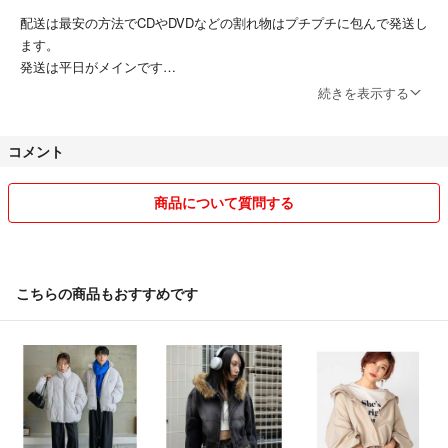
配送は最安の方法でCDやDVDなどの割れ物はプチプチに包んで発送し
ます。
発送は平日がメインです
続きを表示する
気持ちの良いお取引を心がけています。
どうぞよろしくお願いいたします。
コメント
値下げ交渉は受け付けていませんのでご遠慮ください。
商品について質問する
値下げ交渉をされた場合はスルーさせていただきます。
いたずら目的の方が多いため購入と関係ない質問もスルーさせていただ
いてます。
こちらの商品もおすすめです
メッセージはなるべく返信してますが多忙な時もあるためすぐに返信で
きない場合もありますのでご理解ください。申し訳ありませんがメッセ
ージの返信がないという理由で評価を下げる方はご購入をお控えくださ
い。よろしくお願いします。