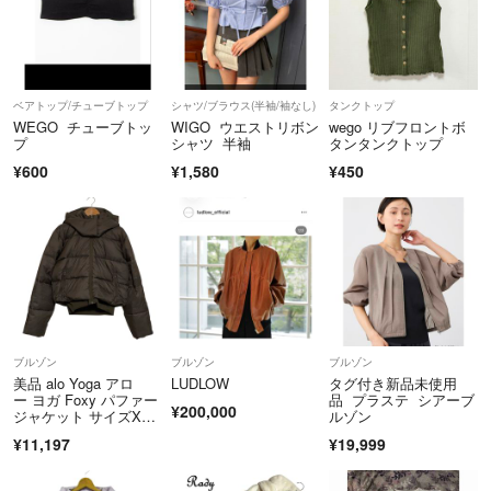
ベアトップ/チューブトップ
シャツ/ブラウス(半袖/袖なし)
タンクトップ
WEGO チューブトッ
WIGO ウエストリボン
wego リブフロントボ
プ
シャツ 半袖
タンタンクトップ
¥600
¥1,580
¥450
ブルゾン
ブルゾン
ブルゾン
美品 alo Yoga アロ
LUDLOW
タグ付き新品未使用
ー ヨガ Foxy パファー
品 プラステ シアーブ
¥200,000
ジャケット サイズX
ルゾン
S ブラウン レディー
¥11,197
¥19,999
ス 古着 中古 USED