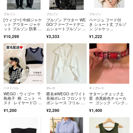
ブルゾン
ブルゾン
ブルゾン
[ウィゴー] 中綿ジャケ
ブルゾン アウター WE
ベージュ フード付
ット アウター ジャケ
GO/ファーフードデニ
き ショート丈 ブルゾ
ット ブルゾン 防寒 秋
ムショートブルゾン 韓
ン ジャケッ
服 冬服
国コーデ
ト 春 夏 秋 冬カジュア
¥10,299
¥3,333
¥1,222
ル
ベスト/ジレ
ボレロ
ネックレス
WEGO : ウィゴー 千
匿名❄️WEGO ホワイト
サターンチェック土
鳥格子 柄 ニット ベ
長袖ボレロ フロントリ
星 赤黒銀色チョーカ
スト レイヤード◎ 美
ボン レース フリル ギ
ー ゴシック パンク y
品
ャザー
2k 量産系地雷系
¥1,200
¥2,290
¥1,400