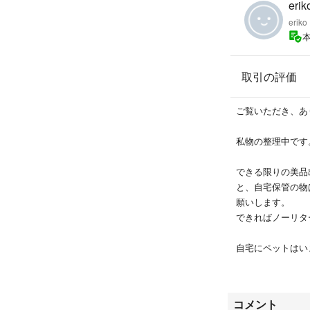
保証期間は過ぎて
erik
eriko
着用方法について
イヤリングは着用
間違っている可能
取引の評価
ても使えます)
ご覧いただき、あ
仕事を頑張った自
の物です。
私物の整理中です
普段、常にアクセ
り、休日に時々着
できる限りの美品
す。
と、自宅保管の物
願いします。
長時間着用してい
できればノーリタ
にくいので、気に
自宅にペットはい
大切に使用し、保
家族に電子タバコ
使用する機会が減
響を受けない部屋
ることにしました
コメント
基本的には、かん