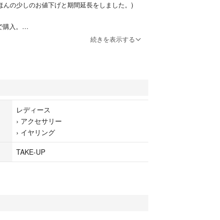
再追記 ほんの少しのお値下げと期間延長をしました。)
頭で購入。
続きを表示する
ンクゴールド、ローズクォーツ、タンスイパール、キュ
ア
アより一部引用〜
グコレクション
ングは思わず着けていることを忘れそうな、とって
レディース
のあるイヤークリップです。
›
アクセサリー
り外し可能。他のチャームも組み合わせられます。
›
イヤリング
ピアスに使用したり、付属以外のチャームを着ける
からご使用ください。
TAKE-UP
ーフ縦：1.5 / モチーフ横：0.7(cm)
10の刻印あり。