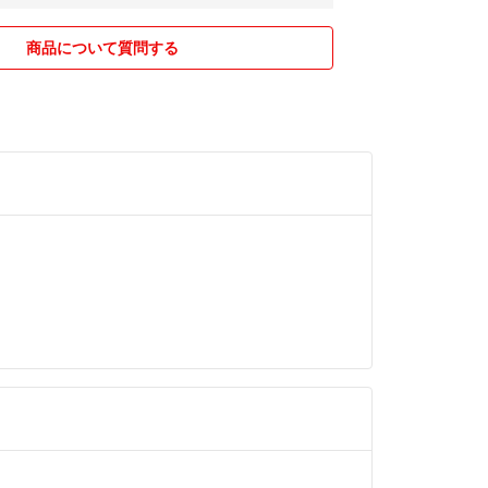
額です。
商品について質問する
った場合や、転勤族のため引っ越し前後など、急に
ことがあるかもしれませんが、ご了承願います。
ぐに対応できないこともあるかもしれませんが、コ
できる限り早めに対応いたします。
長めに設定してありますが、ご購入していただいた
〜3日中には発送させていただく予定です。