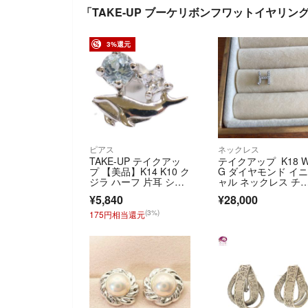
「TAKE-UP ブーケリボンフワットイヤリン
3%還元
ピアス
ネックレス
TAKE-UP テイクアッ
テイクアップ K18 
プ 【美品】K14 K10 ク
G ダイヤモンド イ
ジラ ハーフ 片耳 シン
ャル ネックレス チ
グル
ーム H
¥5,840
¥28,000
(3%)
175円相当還元