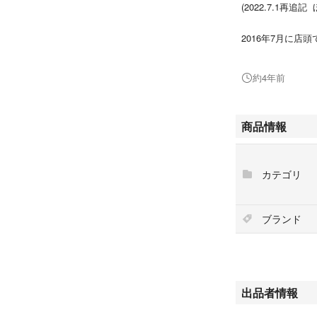
(2022.7.1
2016年7月に店
◉素材:K10ピ
約4年前
ービックジルコニ
〜オンラインスト
商品情報
・2016スプリン
・フワットイヤリ
も軽くフィット感
カテゴリ
スイング部分は取
・チャームを別の
ときは必ず試して
ブランド
・全長：3.2 / モチ
・ブランド名とK
出品者情報