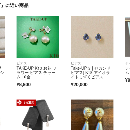
グ」に近い商品
ピアス
ピアス
チ
W
TAKE-UP K10 お花 フ
Take-UP☆ [ セカンド
テ
ニシ
ラワー ピアス チャー
ピアス] K18 アイオラ
ム
ャ
ム 10金
イトしずくピアス
¥9
¥8,800
¥20,000
3%還元