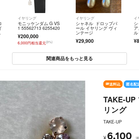
イヤリング
イヤリング
イ
ロ
モニッケンダム G VS
シャネル ドロップパ
シ
イ
1 55562713 6255420
ール イヤリング ヴィ
ア
ッ
ンテージ
ル
¥200,000
ンメ
ン
¥29,900
¥8
テ
ー
(3%)
6,000円相当還元
関連商品をもっと見る
SOLD OUT
送料込
匿名配
TAKE-
リング
TAKE-UP
6,100
¥