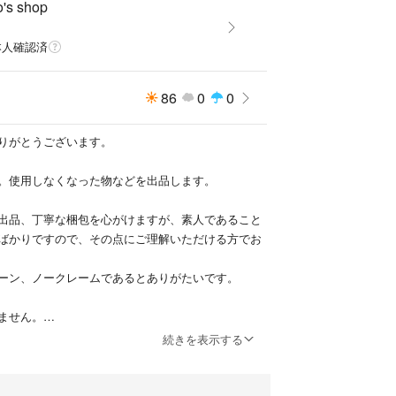
いますが、保証書や箱なども一緒にお送りします。
o's shop
は、保証書と一緒に着用方法の紙も入っています。
本人確認済
する耳と同じ方(右側は右)に入れたつもりですが、
性もありますので、確認お願いします。(左右間違っ
86
0
0
りがとうございます。
分へのご褒美にと、アクセサリーを集めていた時期
。使用しなくなった物などを出品します。
サリーを身につけられる仕事でなかったこともあ
用していたくらいなので、状態は悪くないと思いま
出品、丁寧な梱包を心がけますが、素人であること
ばかりですので、その点にご理解いただける方でお
ても痛みや違和感が本当に少なく、強風等でも取れ
ーン、ノークレームであるとありがたいです。
入って使用していました。オススメできます。
ません。
管していましたが、ファッションの好みが変わり、
を吸っている者はいますが、出品している物は、影
続きを表示する
ってしまったので、使っていただける方にお譲りす
で保管しています。
。
たんラクマパックを利用して発送する予定で、金額