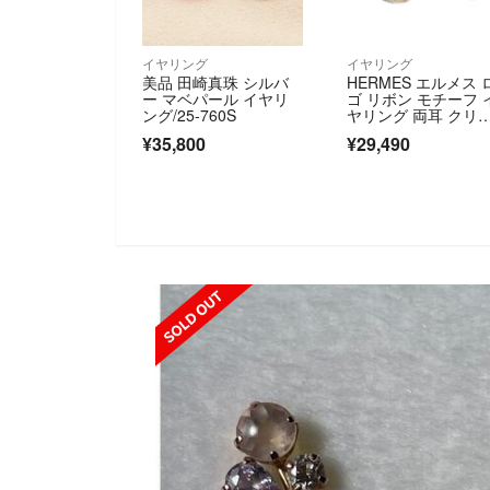
イヤリング
イヤリング
美品 田崎真珠 シルバ
HERMES エルメス 
ー マベパール イヤリ
ゴ リボン モチーフ 
ング/25-760S
ヤリング 両耳 クリ
プ式 シルバートー
¥35,800
¥29,490
タル 35.54g ヴィン
ージ
SOLD OUT