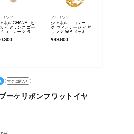
ヤリング
イヤリング
ャネル CHANEL ピ
シャネル ココマー
ス イヤリング ゴー
ク ヴィンテージ イヤ
ド ココマーク ライ
リング 96P メッキ レ
ストーン リーフモチ
ディース CHANEL 【2
0,300
¥89,800
フ
28-82351】
送
すぐに購入可
UP ブーケリボンフワットイヤ
送料込