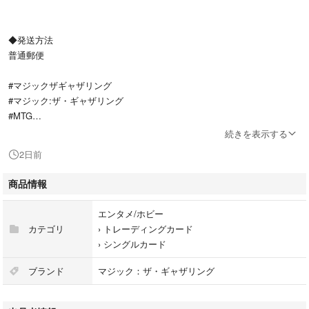
◆発送方法
普通郵便
#マジックザギャザリング
#マジック:ザ・ギャザリング
#MTG
#Magic: The Gathering
続きを表示する
#統率者
2日前
#EDH
商品情報
種別···シングルカード 1枚
エンタメ/ホビー
カテゴリ
›
トレーディングカード
›
シングルカード
ブランド
マジック：ザ・ギャザリング