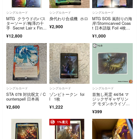
シングルカード
シングルカード
シングルカード
MTG クラウドのバス
身代わり合成機 ホロ
MTG SOS 嵐削りの海
ターソード/梅澤の十
岸/Stormcarved Coas
¥2,900
手 Secret Lair x Fina
t 日本語版 Foil 4枚セ
l Fantasy Weapons
ット まとめ売り
¥12,800
¥1,000
シングルカード
シングルカード
シングルカード
STA 078 対抗呪文 / C
ゾンビトークン foi
首無し死霊 44/54 マ
ounterspell 日本画
l 1枚
ジックザギャザリン
グ モダンホライゾ
¥2,600
¥1,222
ン ( #16248 )
¥399
1%還元