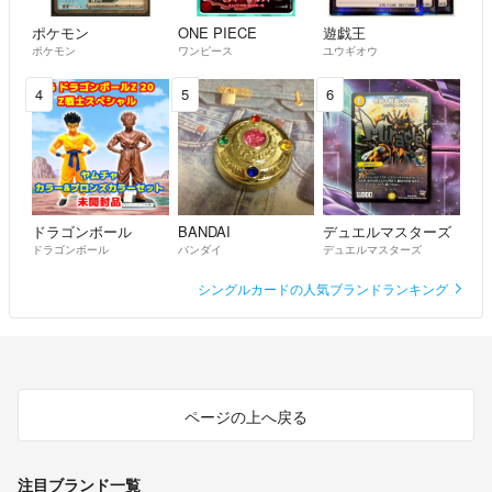
ポケモン
ONE PIECE
遊戯王
ポケモン
ワンピース
ユウギオウ
4
5
6
ドラゴンボール
BANDAI
デュエルマスターズ
ドラゴンボール
バンダイ
デュエルマスターズ
シングルカードの人気ブランドランキング
ページの上へ戻る
注目ブランド一覧