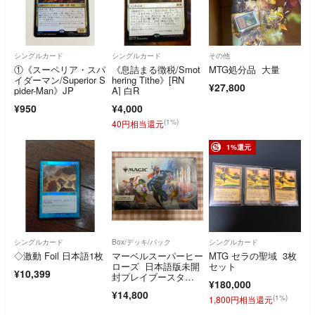
シングルカード
シングルカード
その他
①《スーペリア・スパ
《息詰まる徴税/Smot
MTG処分品 大量
イダーマン/Superior S
hering Tithe》[RN
¥27,800
pider-Man》JP
A] 白R
¥950
¥4,000
(1%)
40円相当還元
1%還元
シングルカード
Box/デッキ/パック
シングルカード
◇激動 Foil 日本語1枚
マーベルスーパーヒー
MTG セラの聖域 3枚
ローズ 日本語版未開
セット
¥10,399
封プレイブースタ
¥180,000
ー 1box
¥14,800
(1%)
1,800円相当還元