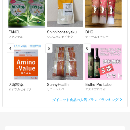
FANCL
Shinnihonseiyaku
DHC
ファンケル
シンニホンセイヤク
ディーエイチシー
4
5
6
大塚製薬
SunnyHealth
Esthe Pro Labo
オオツカセイヤク
サニーヘルス
エステプロラボ
ダイエット食品の人気ブランドランキング