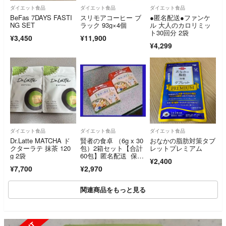
ダイエット食品
ダイエット食品
ダイエット食品
BeFas 7DAYS FASTI
スリモアコーヒー ブ
●匿名配送●ファンケ
NG SET
ラック 93g×4個
ル 大人のカロリミッ
ト30回分 2袋
¥3,450
¥11,900
¥4,299
ダイエット食品
ダイエット食品
ダイエット食品
Dr.Latte MATCHA ド
賢者の食卓 （6g x 30
おなかの脂肪対策タブ
クターラテ 抹茶 120
包）2箱セット【合計
レットプレミアム
g 2袋
60包】匿名配送 保健
¥2,400
所営業許可
¥7,700
¥2,970
関連商品をもっと見る
SOLD OUT