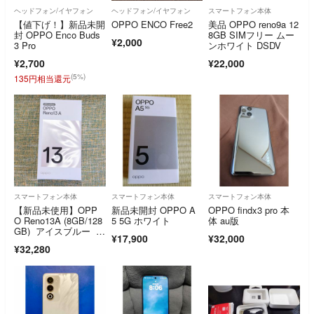
ヘッドフォン/イヤフォン
ヘッドフォン/イヤフォン
スマートフォン本体
【値下げ！】新品未開
OPPO ENCO Free2
美品 OPPO reno9a 12
封 OPPO Enco Buds
8GB SIMフリー ムー
¥2,000
3 Pro
ンホワイト DSDV
¥2,700
¥22,000
(5%)
135円相当還元
スマートフォン本体
スマートフォン本体
スマートフォン本体
【新品未使用】OPP
新品未開封 OPPO A
OPPO findx3 pro 本
O Reno13A (8GB/128
5 5G ホワイト
体 au版
GB) アイスブルー O
¥17,900
¥32,000
PPO OPG05
¥32,280