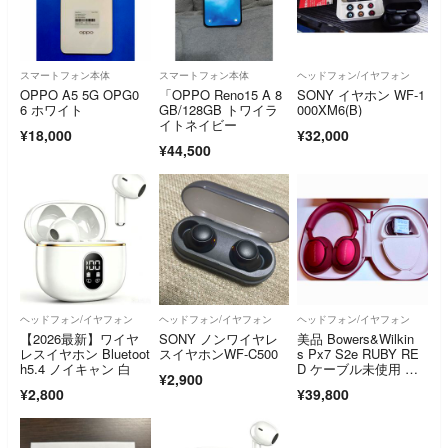
スマートフォン本体
スマートフォン本体
ヘッドフォン/イヤフォン
OPPO A5 5G OPG0
「OPPO Reno15 A 8
SONY イヤホン WF-1
6 ホワイト
GB/128GB トワイラ
000XM6(B)
イトネイビー
¥18,000
¥32,000
¥44,500
ヘッドフォン/イヤフォン
ヘッドフォン/イヤフォン
ヘッドフォン/イヤフォン
【2026最新】ワイヤ
SONY ノンワイヤレ
美品 Bowers&Wilkin
レスイヤホン Bluetoot
スイヤホンWF-C500
s Px7 S2e RUBY RE
h5.4 ノイキャン 白
D ケーブル未使用 付
¥2,900
属品完備
¥2,800
¥39,800