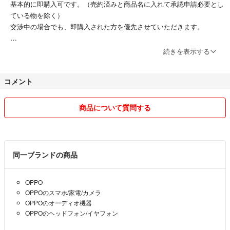
基本的に即購入可です。（売約済みと商品名に入れて承認申請必要とし
ている物を除く）
交渉中の場合でも、即購入された方を優先させていただきます。
取引メッセージにつきましては、こちらからは取引状況について逐次ご
続きを表示する
報告させていただきますが、特段連絡事項等が無ければご返信いただか
なくても結構です。
コメント
ただし、お支払いやお受取に2日以上時間を要する場合は、おおよそで
結構ですので、いつぐらいになるかお知らせいただけると幸いです。
商品について質問する
同一ブランドの商品
OPPO
OPPOのスマホ/家電/カメラ
OPPOのオーディオ機器
OPPOのヘッドフォン/イヤフォン