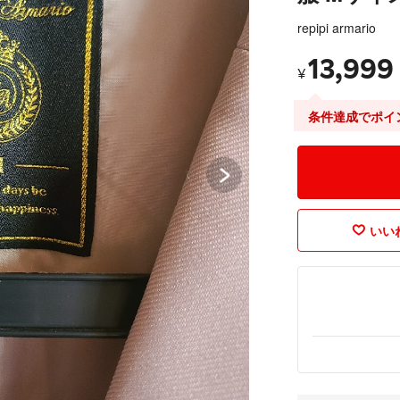
repipi armario
13,999
¥
条件達成でポイ
いいね