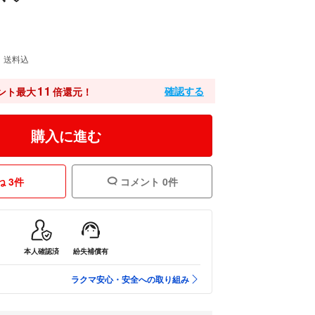
送料込
11
確認する
ント最大
倍還元！
購入に進む
 3件
コメント 0件
本人確認済
紛失補償有
ラクマ安心・安全への取り組み