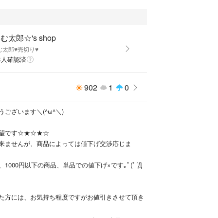
む太郎☆'s shop
む太郎♥売切り♥
本人確認済
902
1
0
ございます＼(^ω^＼)
望です☆★☆★☆
来ませんが、商品によっては値下げ交渉応じま
1000円以下の商品、単品での値下げ×です｡ﾟ(ﾟ´Д
た方には、お気持ち程度ですがお値引きさせて頂き