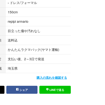
›
ドレス/フォーマル
落としがある場合があります。完璧を求める方はお
150cm
めします。
repipi armario
目立った傷や汚れなし
担
送料込
 卒服
かんたんラクマパック(ヤマト運輸)
卒服 Mサイズ
安
支払い後、2～3日で発送
域
埼玉県
購入の流れを確認する
シェア
LINEで送る