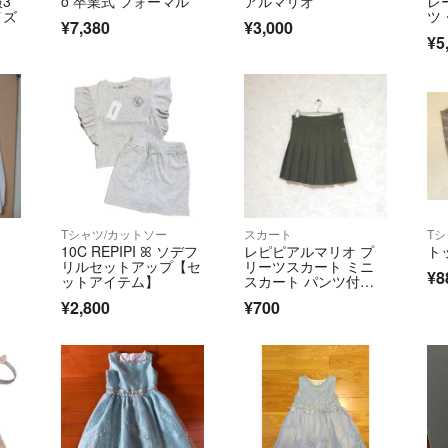
3
o 卒業式 フォーマル
アルマリオ
レ
よろしくお願い致
イズ
ツ
¥7,380
¥3,000
ア
¥5
Tシャツ/カットソー
スカート
T
10C REPIPI ꕤ ソデフ
レピピアルマリオ プ
ト
リルセットアップ【セ
リーツスカート ミニ
¥8
ットアイテム】
スカート パンツ付き X
S 140
¥2,800
¥700