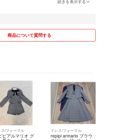
続きを表示する
出品してるので、突然削除する場合があります。
！いりません(´･_･`)
みお願い致しますm(__)m
商品について質問する
ありますが、こちら無視されたと書いてあります
ントと紛れてしまい、気付かなかったとゆうこと
が、返事も返しきちんと謝罪もしました（それに対
事が来なかったですし、同じことしてます。）返事
った私が悪いですが、無視されたとゆう言い方はと
形外です。発送後のトラブルに関しては責任とれま
ださいm(__)m
はコメントにお書きください☺
購入ボタン押した方、こちらで提示した金額で購入
レス/フォーマル
ドレス/フォーマル
なりますのでご了承ください。
ピピアルマリオ グ
repipi armario ブラウ