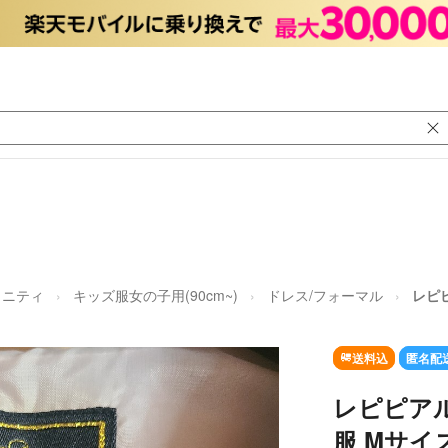
タニティ
キッズ服女の子用(90cm~)
ドレス/フォーマル
レピピ
送料込
匿名配
レピピアルマ
服 Mサイ