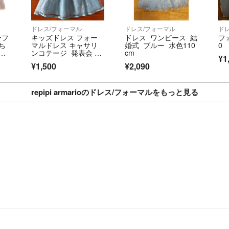
ドレス/フォーマル
ドレス/フォーマル
ド
ーフ
キッズドレス フォー
ドレス ワンピース 結
フ
ち
マルドレス キャサリ
婚式 ブルー 水色110
0
セ
ンコテージ 発表会 結
cm
¥1
婚式 エルサ風 150
¥1,500
¥2,090
誕生
レ
repipi armarioのドレス/フォーマルをもっと見る