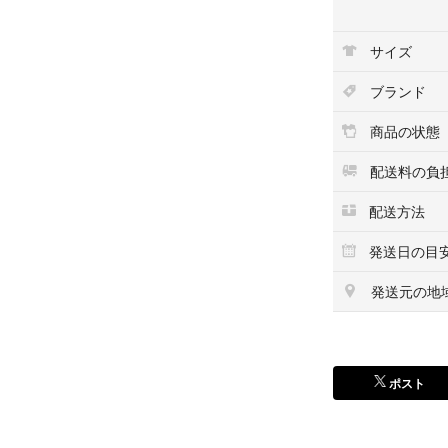
素人検品の為、見
サイズ
店での購入をお勧
ブランド
卒業式
卒服
商品の状態
卒服 女の子
レピピアルマリオ
配送料の負
レピピアルマリオ
配送方法
レピピアルマリオ 
発送日の目
発送元の地
ポスト