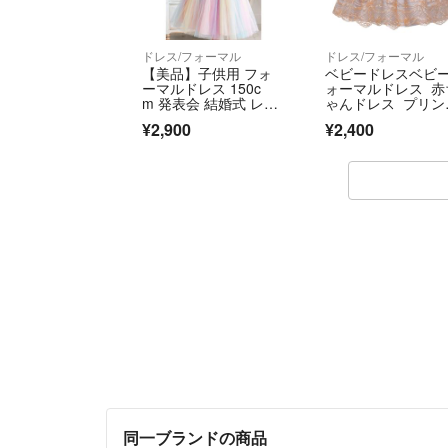
ドレス/フォーマル
ドレス/フォーマル
【美品】子供用 フォ
ベビードレスベビ
ーマルドレス 150c
ォーマルドレス 赤
m 発表会 結婚式 レイ
ゃんドレス プリン
ンボー 蝶刺繍
スドレス七五三撮
¥2,900
¥2,400
影 パーティー お
会ドレス お祝いド
ス 80㎝
同一ブランドの商品