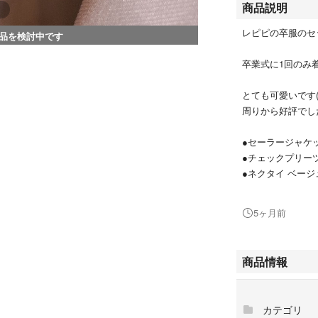
商品説明
レピピの卒服のセ
品を検討中です
卒業式に1回のみ
とても可愛いです(^-
周りから好評でし
●セーラージャケ
●チェックプリー
●ネクタイ ベージ
●保存カバー
5ヶ月前
折り畳んでの発送
(ハンガーは付きま
商品情報
即購入○ 値下げ×
自宅保管の為、神
カテゴリ
為、シワ等ありま