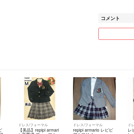
※他のサイトでも
コメント
※値下げ待ちのいいね
購入意思がある方の
普通評価について
1つだけ普通評価
が、他の方のコメ
+遅くなりました
しこの方からも返
が遅くなってしま
ても不愉快です。
※発送は基本、定
せんので、ご了承く
保証を付けたい方
※交渉中でも先に
ドレス/フォーマル
ドレス/フォーマル
ド
された方が優先に
ピ
【美品】repipi armari
repipi armario レピピ
レ