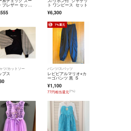
ー系チェック スー
ス/リボン付 ジャケッ
します♡
・ブレザー セット
ト ワンピース セット
ップ 卒業式
,555
¥6,300
7%還元
シャツ/カットソー
パンツ/スパッツ
ップス
レピピアルマリオ⭐︎カ
ーゴパンツ 黒 S
80
¥1,100
(7%)
77円相当還元