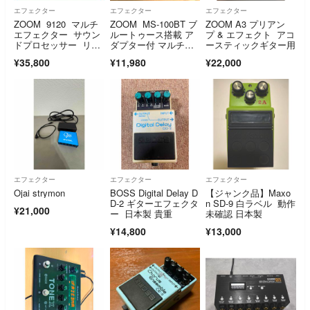
エフェクター
エフェクター
エフェクター
ZOOM 9120 マルチ
ZOOM MS-100BT ブ
ZOOM A3 プリアン
エフェクター サウン
ルートゥース搭載 ア
プ & エフェクト アコ
ドプロセッサー リバ
ダプター付 マルチエ
ースティックギター用
ーブ 動作品
フェクター
¥35,800
¥11,980
¥22,000
エフェクター
エフェクター
エフェクター
Ojai strymon
BOSS Digital Delay D
【ジャンク品】Maxo
D-2 ギターエフェクタ
n SD-9 白ラベル 動作
¥21,000
ー 日本製 貴重
未確認 日本製
¥14,800
¥13,000