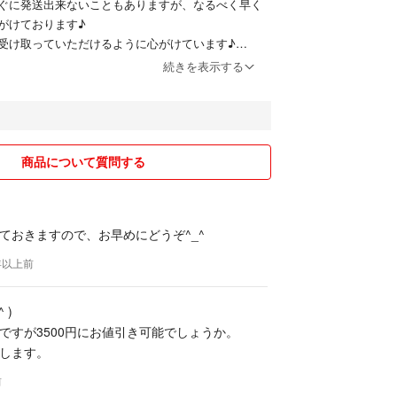
ぐに発送出来ないこともありますが、なるべく早く
がけております♪
受け取っていただけるように心がけています♪
ない時はあらかじめお伝えいたします！
続きを表示する
うぞ☆
下さい〜m(_ _)m
郵便事故、トラブル等については責任を負いかねま
商品について質問する
下さい。
合、簡易包装となります。重さや厚みで送料が変わ
に梱包希望の場合はお申し出下さい。着払いにて対
ておきますので、お早めにどうぞ^_^
は、中古品であること、自宅保管であることを、ご
9年以上前
のみご購入下さい。
べく丁寧に記載させていただいておりますが、使用
 )
人差があり、また、素人検品につき見落としがある
ですが3500円にお値引き可能でしょうか。
。
します。
っても、自宅保管品ですので、神経質な方、完璧を
引をお控え下さい。
前
で、誤差はご容赦下さい。