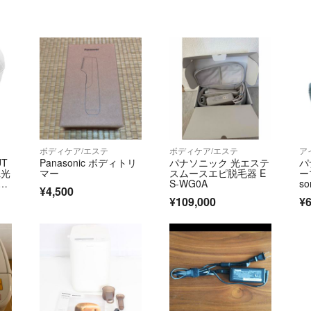
ボディケア/エステ
ボディケア/エステ
ア
UT
Panasonic ボディトリ
パナソニック 光エステ
パ
L光
マー
スムースエピ脱毛器 E
ー
24
S-WG0A
so
¥4,500
h
¥109,000
¥6