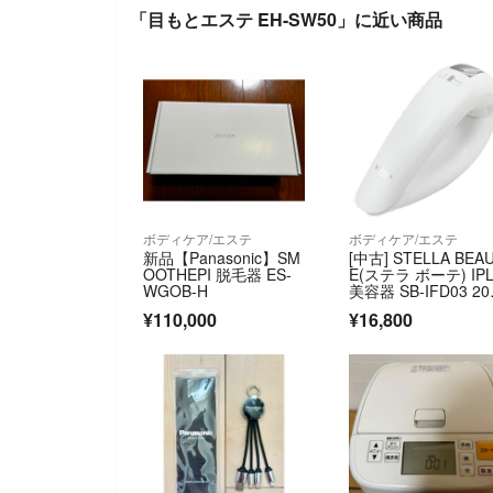
「目もとエステ EH-SW50」に近い商品
ボディケア/エステ
ボディケア/エステ
新品【Panasonic】SM
[中古] STELLA BEA
OOTHEPI 脱毛器 ES-
E(ステラ ボーテ) IP
WGOB-H
美容器 SB-IFD03 20
年モデル sb-ifd03-w
¥110,000
¥16,800
[非常に良い(A)]