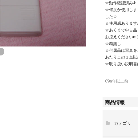
☆動作確認済み♪
☆何度か使用しま
した☆
☆使用感あります
☆あくまで中古品
お控えくださいm(_
☆箱無し
☆付属品は写真をご
あたりこの３点以
☆取り扱い説明書
☆使い方はとても
9年以上前
商品情報
カテゴリ