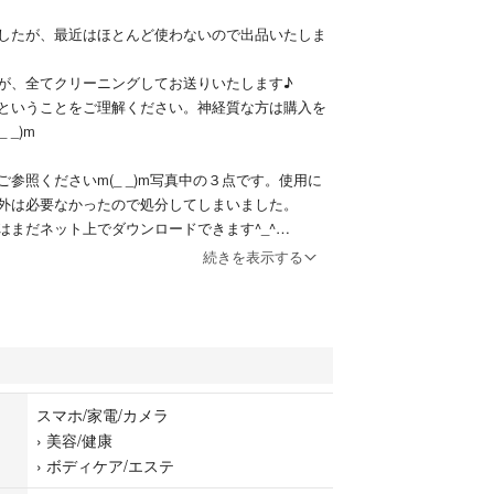
したが、最近はほとんど使わないので出品いたしま
が、全てクリーニングしてお送りいたします♪
ということをご理解ください。神経質な方は購入を
 _)m
参照くださいm(_ _)m写真中の３点です。使用に
外は必要なかったので処分してしまいました。
はまだネット上でダウンロードできます^_^
簡単です！
続きを表示する
スマホ/家電/カメラ
›
美容/健康
›
ボディケア/エステ