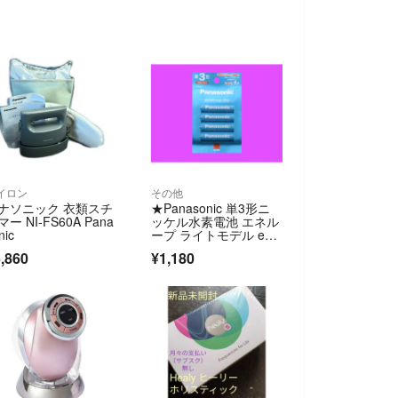
イロン
その他
ナソニック 衣類スチ
★Panasonic 単3形ニ
マー NI-FS60A Pana
ッケル水素電池 エネル
nic
ープ ライトモデル enel
oop lite 【BK-3LCD/4
,860
¥1,180
H】