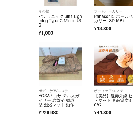
その他
ホームベーカリー
パナソニック 3in1 Ligh
Panasonic ホーム
tning Type-C Micro US
カリー SD-MB1
B
¥13,800
¥1,000
ボディケア/エステ
ボディケア/エステ
YOSA / ヨサ テルスガ
【美品】遠赤外線 
イザー 岩盤浴 循環
トマット 最高温度8
型 温浴マット 動作確
0℃
認済み
¥229,980
¥44,800