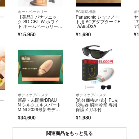
ホームベーカリー
PC周辺機器
ボ
ベー
【美品】パナソニッ
Panasonic レッツノー
ヤ
ク SD-CB1-W ホワイ
ト用 ACアダプター CF
1
ト ホームベーカリー 0.
-AA65D2A
ア
6斤 コンパクトサイ
¥15,950
¥1,690
¥1
ズ Panasonic 本体
ボディケア/エステ
ボディケア/エステ
ヒー
新品・未開梱/BRAU
[処分価格8/7迄] IPL光
N シルクエキスパート
脱毛器 瞬間冷却 専用
MINI 2026最新モデル/
保護メガネ付
PL1111 収納ポーチ付
¥34,600
¥1,980
属 IPL光脱毛器
関連商品をもっと見る