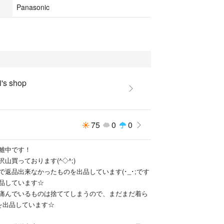
Panasonic
's shop
75
0
0
離中です！
山買っております(^◇^;)
で返品出来なかったものを出品しています(･_･;です
品しています☆
痛んでいるものは捨ててしまうので、まだまだ着ら
品を出品しています☆