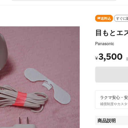
送料込
すぐに
目もとエステ
Panasonic
3,500
¥
ラクマ安心・安
補償制度やカスタ
商品説明