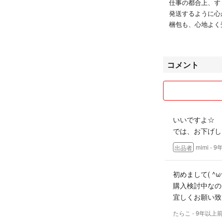
仕事の都合上、す
発送するように心
梱包も、心地よく
すぐにお送りでき
質問はお気軽にど
コメント
☆注意事項☆
下記の点のみお許し
・発送時の破損、
すので予めご了承
・送料込商品の場
いいですよ☆
りますので、頑丈
では、お下げし
応致します。
・中古品について
mimi
- 
出品者
理解いただける方
商品の状態はなる
初めまして( ^ω^
感の感じ方には個
購入検討中なの
可能性があります
宜しくお願い致
・新品未使用であ
お求めの方はお取
たらこ
- 9年以上
・素人採寸ですの