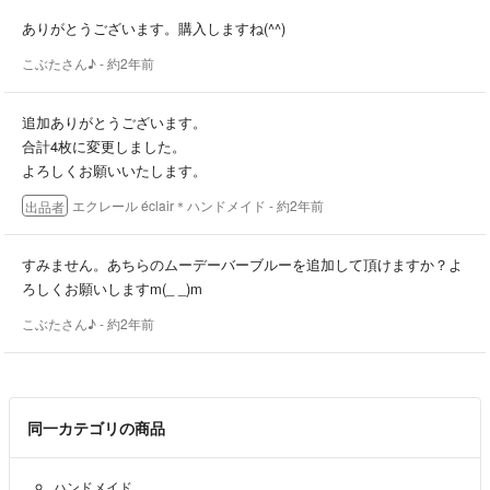
気になる方は購入前にコメントお願い致します。
ありがとうございます。購入しますね(^^)
こぶたさん♪
- 約2年前
✳︎予告無しに出品を取消すことがあります。
追加ありがとうございます。
合計4枚に変更しました。
よろしくお願いいたします。
エクレール éclair＊ハンドメイド
- 約2年前
出品者
すみません。あちらのムーデーバーブルーを追加して頂けますか？よ
ろしくお願いしますm(_ _)m
こぶたさん♪
- 約2年前
同一カテゴリの商品
ハンドメイド