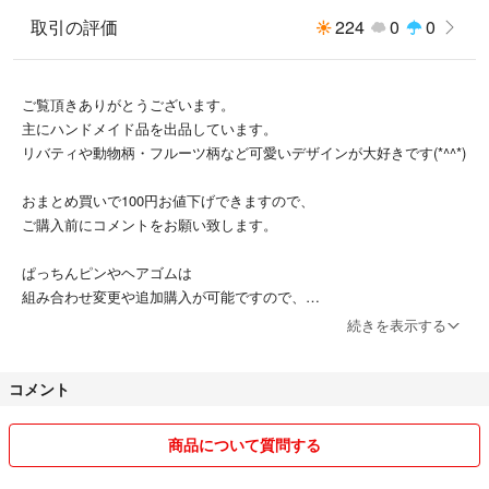
取引の評価
224
0
0
ご覧頂きありがとうございます。
主にハンドメイド品を出品しています。
リバティや動物柄・フルーツ柄など可愛いデザインが大好きです(*^^*)
おまとめ買いで100円お値下げできますので、
ご購入前にコメントをお願い致します。
ぱっちんピンやヘアゴムは
組み合わせ変更や追加購入が可能ですので、
お気軽にコメントして下さい。
続きを表示する
コメント
✳︎商品は使用品、未使用品でも素人の自宅保管です。
ご理解頂ける方のみ購入をお願い致します。
ペット、喫煙者はおりません。
商品について質問する
✳︎梱包はショップの袋なども使用します。