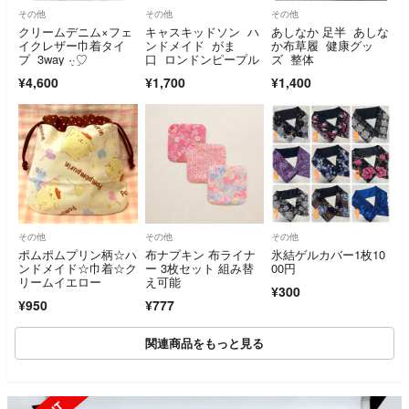
その他
その他
その他
クリームデニム×フェ
キャスキッドソン ハ
あしなか 足半 あしな
イクレザー巾着タイ
ンドメイド がま
か布草履 健康グッ
プ 3way‪ ·͜·♡
口 ロンドンピープル
ズ 整体
¥4,600
¥1,700
¥1,400
その他
その他
その他
ポムポムプリン柄☆ハ
布ナプキン 布ライナ
氷結ゲルカバー1枚10
ンドメイド☆巾着☆ク
ー 3枚セット 組み替
00円
リームイエロー
え可能
¥300
¥950
¥777
関連商品をもっと見る
SOLD OUT