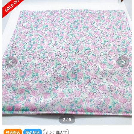
2 / 9
送料込
匿名配送
すぐに購入可