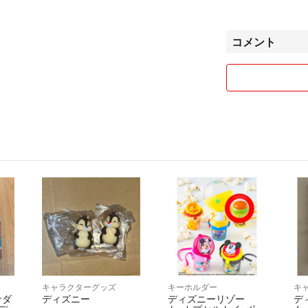
取引数が多く、ご
発送後にメッセー
コメント
と幸いです。
✧販売品✧
アイドルグッズ(
キャラクターグッ
ン！)
スポーツ用品(ゴ
洋服
化粧品
雑貨
下記の方は購入前
↪︎梱包方法や発送
↪︎商品を急ぎ欲し
‪↪︎まとめ買いで
キャラクターグッズ
キーホルダー
キ
仕事の関係上、コ
サダ
ディズニー
ディズニーリゾー
デ
す。