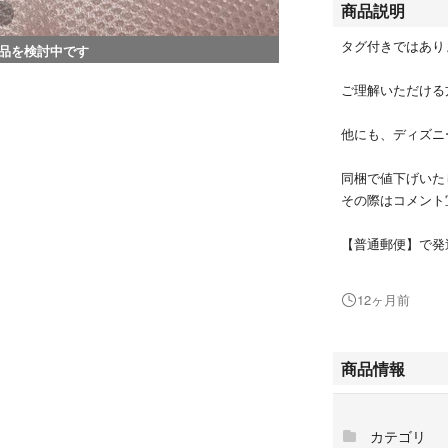
商品説明
タグ付きではあり
品を検討中です
ご理解いただける
他にも、ディズニ
同梱で値下げいた
その際はコメント
【普通郵便】で発
簡易包装(水濡れ
梱包方法に希望が
12ヶ月前
即購入OKです。
商品情報
コレクションの整
♡検索用♡
カテゴリ
チップ＆デール CHI