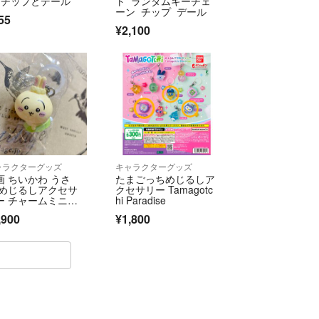
 チップとデール
ト ランダムキーチェ
なる事もございますので、ご了承ください。
ーン チップ デール
55
¥2,100
行っております。
し)の郵送事故・未着などのトラブルは責任を負いか
場合の商品代金はご負担ください。
ス料金で補償ありの配送をオススメいたします。
服、人形など)は、圧縮させて頂きまふ。
いて気になる方は、予めコメントにてご確認くださ
ャラクターグッズ
キャラクターグッズ
画 ちいかわ うさ
たまごっちめじるしア
 めじるしアクセサ
クセサリー Tamagotc
定しております通り、発送に7日ほどお時間頂いて
ー チャームミニフ
hi Paradise
ギュア めじるしチ
,900
¥1,800
ーム
送になりますので、ご了承ください。
お返事にお時間を頂いております。
て
コメントは返信しておりません。
ントも購入されなかった場合、数日経ちましたら削