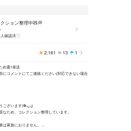
クション整理中🧸💭
❁
本人確認済
2,161
13
1
ため週1発送
前にコメントにてご連絡ください(対応できない場合
ざいます(❁ᴗ͈ˬᴗ͈)
質なため、コレクション整理しています。
者は家族におりません。