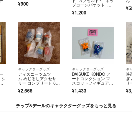
デ
ト カプセルトイ ポッ
ん
¥900
夜分遅くの返信に
プコーンバケット チ
¥5
ップとデール
¥1,200
▼発送について
送料最安の方法で
普通郵便(補償な
ねます。発生した
ご心配な方はプラ
厚みがある品物(
その他、梱包につ
キャラクターグッズ
キャラクターグッズ
キ
い。
ー
ディズニーツムツ
DAISUKE KONDO ア
映
 シ
ム めじるしアクセサ
ートコレクション マ
ぎ
各商品ページで設
料
リー コンプリート 6
スコットフィギュア
リ
個 まとめ売り
３ 星 熊 ガチャ
ィ
おります。
¥2,666
¥1,433
¥3
ャ
週に1~2回の発
特に連休や週末は
チップ&デールのキャラクターグッズをもっと見る
▼コメントについ
度の越えた値下げ
購入検討中のコメ