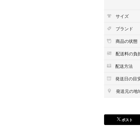
ー Disney デ
ント クレーンゲー
サイズ
ちゃ セット
ブランド
商品の状態
配送料の負
配送方法
発送日の目
発送元の地
ポスト