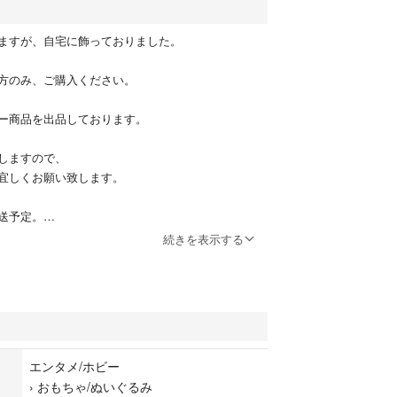
ますが、自宅に飾っておりました。
方のみ、ご購入ください。
ー商品を出品しております。
しますので、
宜しくお願い致します。
送予定。
防止)、大きさによっては圧縮させて頂きます。
続きを表示する
あります方はコメント宜しくお願い致します。
理のため他にも出品予定です。
エンタメ/ホビー
›
おもちゃ/ぬいぐるみ
P'N'DALE chip&dale チップとデール ディズニ