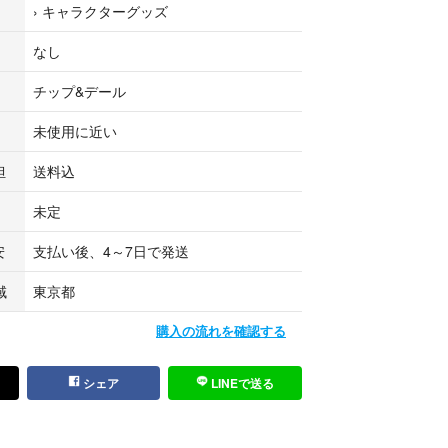
›
キャラクターグッズ
ィズニーランド ディズニーシー TDL TDS アミューズメ
ム 商品 ゲーセン まとめ売り ぬいぐるみ 人形 おも
なし
チップ&デール
未使用に近い
担
送料込
未定
安
支払い後、4～7日で発送
域
東京都
購入の流れを確認する
シェア
LINEで送る