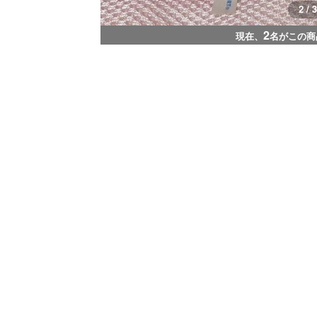
3 / 3
2
現在、
名がこの商