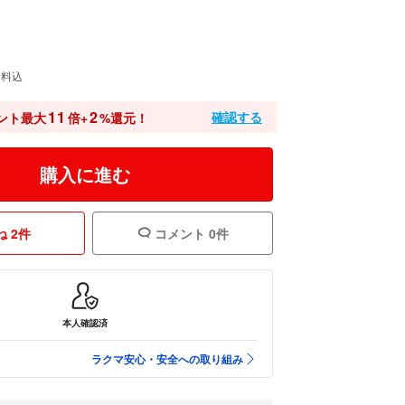
送料込
11
2
確認する
ント最大
倍+
%還元！
購入に進む
 2件
コメント 0件
本人確認済
ラクマ安心・安全への取り組み