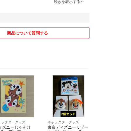
続きを表示する
購入後のメッセージはお送りしておりません。
ジをお送りしておりますので、ご理解いただけます
商品について質問する
ジャニーズ・韓流)
ズ(ディズニー・ちいかわ・ポケモン・ミルモでポ
ルフ用品、スノボ用品、ランニング用品)
にコメントより、ご連絡ください。
方法(匿名・追跡)に拘りがある方
い方
値下げ交渉したい方
ャラクターグッズ
キャラクターグッズ
メントの返信や発送にお時間を頂くこともございま
ィズニーじゃんけ
東京ディズニーリゾー