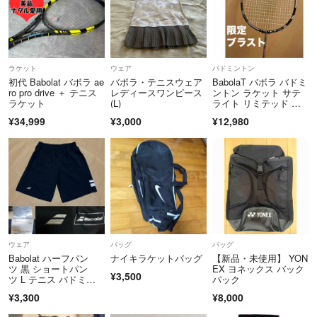
ラケット
ウェア
バドミントン
初代 Babolat バボラ ae
バボラ・テニスウェア
BabolaT バボラ バドミ
ro pro drive ＋ テニス
レディースワンピース
ントン ラケット サテ
ラケット
(L)
ライト リミテッド ブ
ラスト
¥34,999
¥3,000
¥12,980
ウェア
バッグ
バッグ
Babolat ハーフパン
ナイキラケットバッグ
【新品・未使用】 YON
ツ 黒 ショートパン
EX ヨネックス バック
¥3,500
ツ L テニス バドミン
パック
トン
¥3,300
¥8,000