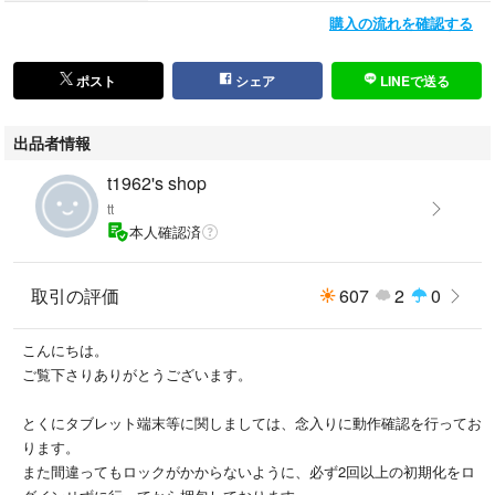
購入の流れを確認する
ポスト
シェア
LINEで送る
出品者情報
t1962's shop
tt
本人確認済
取引の評価
607
2
0
こんにちは。
ご覧下さりありがとうございます。
とくにタブレット端末等に関しましては、念入りに動作確認を行ってお
ります。
また間違ってもロックがかからないように、必ず2回以上の初期化をロ