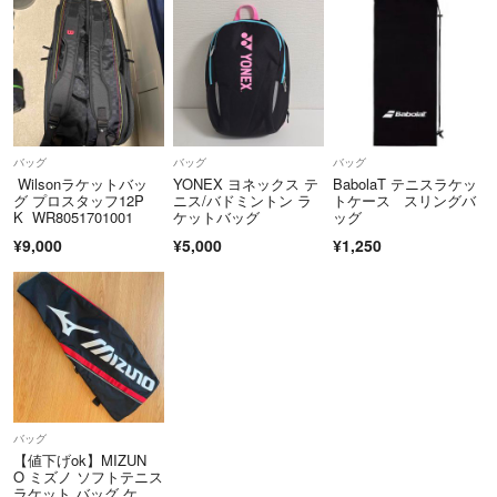
バッグ
バッグ
バッグ
Wilsonラケットバッ
YONEX ヨネックス テ
BabolaT テニスラケッ
グ プロスタッフ12P
ニス/バドミントン ラ
トケース スリングバ
K WR8051701001
ケットバッグ
ッグ
¥9,000
¥5,000
¥1,250
バッグ
【値下げok】MIZUN
O ミズノ ソフトテニス
ラケット バッグ ケー