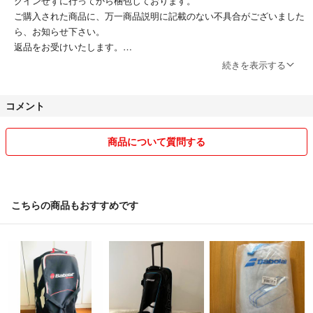
グインせずに行ってから梱包しております。
ご購入された商品に、万一商品説明に記載のない不具合がございました
ら、お知らせ下さい。
返品をお受けいたします。
続きを表示する
但しジャンク品に関しましては、できるだけ不具合箇所を明記するよう
には努めますが、発送後にさらに状態が悪化する場合もあるため、いっ
コメント
さいの保証はできかねます。
この点はどうかご注意下さい。
商品について質問する
こちらの商品もおすすめです