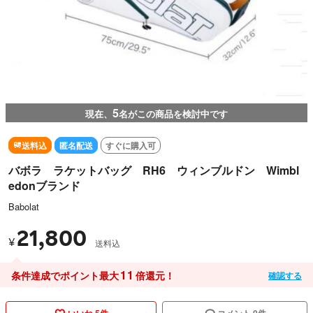
5
現在、
名がこの商品を検討中です
送料込
匿名配送
すぐに購入可
バボラ ラケットバッグ RH6 ウィンブルドン Wimbl
edonブランド
Babolat
21,800
¥
送料込
11
条件達成でポイント最大
倍還元！
確認する
いいね 5件
コメント 0件