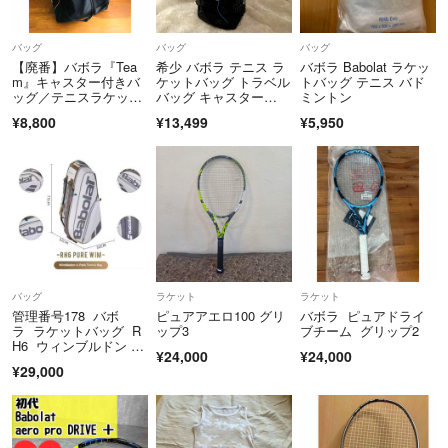
バッグ
バッグ
バッグ
【廃番】バボラ『Tea
希少 バボラ テニス ラ
バボラ Babolat ラケッ
m』キャスター付きバ
ケットバッグ トラベル
トバッグ テニス バド
ッグ／テニスラケット
バッグ キャスター
ミントン
／入手困難／遠征
付 ブルー 青
¥8,800
¥13,499
¥5,950
バッグ
ラケット
ラケット
管理番号178 バボ
ピュアアエロ100 グリ
バボラ ピュアドライ
ラ ラケットバッグ R
ップ3
ブチーム グリップ2
H6 ウィンブルドン W
¥24,000
¥24,000
imbledonブランド
¥29,000