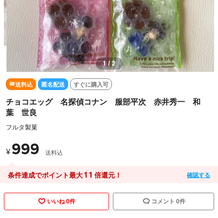
1 / 2
送料込
匿名配送
すぐに購入可
チョコエッグ 名探偵コナン 服部平次 赤井秀一 和
葉 世良
フルタ製菓
999
¥
送料込
11
条件達成でポイント最大
倍還元！
確認する
いいね 0件
コメント 0件