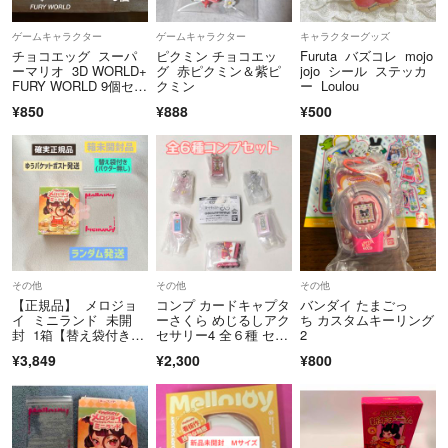
ゲームキャラクター
ゲームキャラクター
キャラクターグッズ
チョコエッグ スーパ
ピクミン チョコエッ
Furuta バズコレ mojo
ーマリオ 3D WORLD+
グ 赤ピクミン＆紫ピ
jojo シール ステッカ
FURY WORLD 9個セッ
クミン
ー Loulou
ト
¥850
¥888
¥500
その他
その他
その他
【正規品】 メロジョ
コンプ カードキャプタ
バンダイ たまごっ
イ ミニランド 未開
ーさくら めじるしアク
ち カスタムキーリング
封 1箱【替え袋付き、
セサリー4 全６種 セッ
2
パウダー無】 メロジ
ト
¥3,849
¥2,300
¥800
ョイスクイーズ