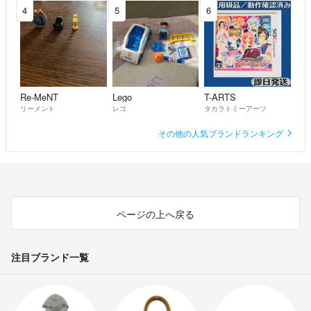
4
5
6
Re-MeNT
Lego
T-ARTS
リーメント
レゴ
タカラトミーアーツ
その他の人気ブランドランキング
ページの上へ戻る
注目ブランド一覧