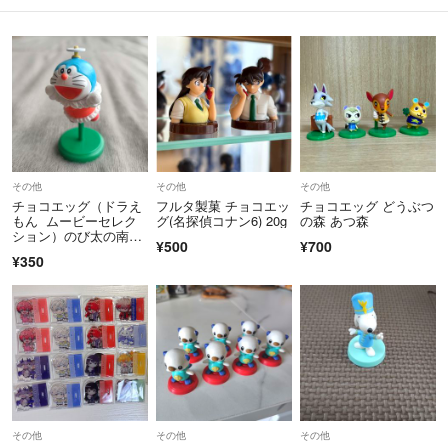
その他
その他
その他
チョコエッグ（ドラえ
フルタ製菓 チョコエッ
チョコエッグ どうぶつ
もん ムービーセレク
グ(名探偵コナン6) 20g
の森 あつ森
ション）のび太の南極
¥500
¥700
カチコチ大冒険
¥350
その他
その他
その他