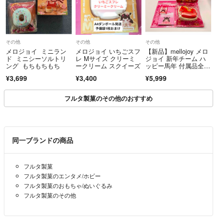
その他
その他
その他
メロジョイ ミニラン
メロジョイ いちごスフ
【新品】mellojoy メロ
ド ミニシーソルトリ
レ Mサイズ クリーミ
ジョイ 新年チーム ハ
ング もちもちもち
ークリーム スクイーズ
ッピー馬年 付属品全部
付き
¥3,699
¥3,400
¥5,999
フルタ製菓のその他のおすすめ
同一ブランドの商品
フルタ製菓
フルタ製菓のエンタメ/ホビー
フルタ製菓のおもちゃ/ぬいぐるみ
フルタ製菓のその他