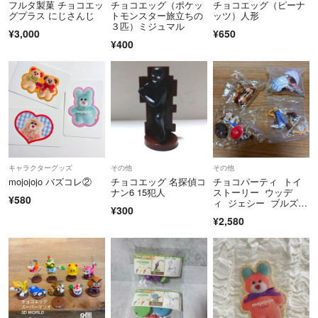
フルタ製菓 チョコエッ
チョコエッグ（ポケッ
チョコエッグ（ピーナ
グプラス にじさんじ
トモンスター旅立ちの
ッツ）人形
３匹）ミジュマル
¥3,000
¥650
¥400
キャラクターグッズ
その他
その他
mojojojo バズコレ②
チョコエッグ 名探偵コ
チョコパーティ トイ
ナン6 15犯人
ストーリー ウッデ
¥580
ィ ジェシー ブルズア
¥300
イ ボーピープ 4点
¥2,580