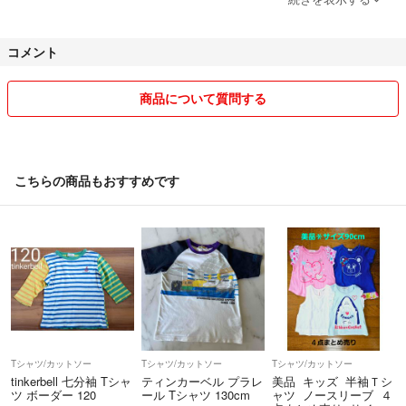
土日祝は局がお休みの為 土日祝をまたいでの発送となりますので宜し
くお願い致します。
コメント
フルタイムで仕事をしている為 コメント等の返事が遅れることもござ
います。
商品について質問する
夜・週末も仕事をしております。
お値段交渉には出来る限り応じたいと思っておりますが、お安いお値段
でご提供しておりますので 常識ある程度で… 大幅なお値下げには応じ
こちらの商品もおすすめです
かねますので宜しくお願い致します。
m(_ _)m
※🚫「定形外郵便には保証・追跡がないため、万が一の紛失による未着
や破損の責任は負いません。その場合でも受け取り通知はしてもらいま
す。」
上記の件が 御納得できない方は ゆうパック・レターパックなど追跡可
能な発送を致しますので御連絡ください。
その場合は 送料をプラスさせて頂きます。
Tシャツ/カットソー
Tシャツ/カットソー
Tシャツ/カットソー
tinkerbell 七分袖 Tシャ
ティンカーベル プラレ
美品 キッズ 半袖Ｔシ
ツ ボーダー 120
ール Tシャツ 130cm
ャツ ノースリーブ ４