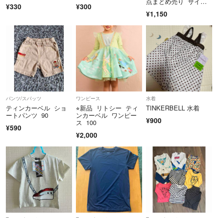
点まとめ売り サイズ
¥330
¥300
９０cm
¥1,150
パンツ/スパッツ
ワンピース
水着
ティンカーベル ショ
⭐︎新品 リトシー ティ
TINKERBELL 水着
ートパンツ 90
ンカーベル ワンピー
¥900
ス 100
¥590
¥2,000