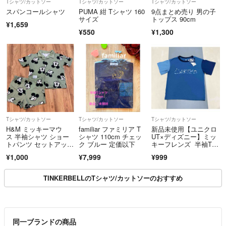
Tシャツ/カットソー
Tシャツ/カットソー
Tシャツ/カットソー
スパンコールシャツ
PUMA 紺 Tシャツ 160
9点まとめ売り 男の子
サイズ
トップス 90cm
¥1,659
¥550
¥1,300
Tシャツ/カットソー
Tシャツ/カットソー
Tシャツ/カットソー
H&M ミッキーマウ
familiar ファミリア T
新品未使用【ユニクロ
ス 半袖シャツ ショー
シャツ 110cm チェッ
UT×ディズニー】ミッ
トパンツ セットアッ
ク ブルー 定価以下
キーフレンズ 半袖Tシ
プ ディズニー 90
ャツ 130
¥1,000
¥7,999
¥999
TINKERBELLのTシャツ/カットソーのおすすめ
同一ブランドの商品