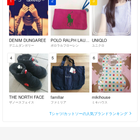
1
2
3
DENIM DUNGAREE
POLO RALPH LAUREN
UNIQLO
デニムダンガリー
ポロラルフローレン
ユニクロ
4
5
6
THE NORTH FACE
familiar
mikihouse
ザノースフェイス
ファミリア
ミキハウス
Tシャツ/カットソーの人気ブランドランキング