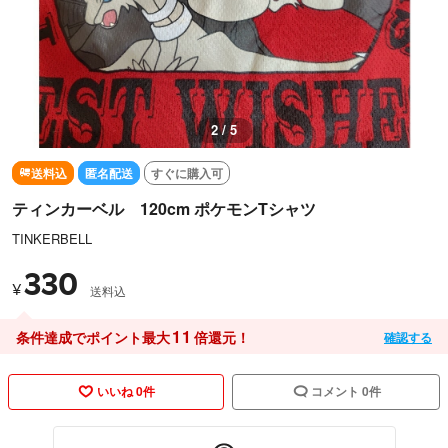
3 / 5
送料込
匿名配送
すぐに購入可
ティンカーベル 120cm ポケモンTシャツ
TINKERBELL
330
¥
送料込
11
条件達成でポイント最大
倍還元！
確認する
いいね 0件
コメント 0件