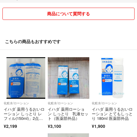
商品について質問する
こちらの商品もおすすめです
化粧水/ローション
化粧水/ローション
化粧水/ローション
イハダ 薬用うるおいロ
イハダ 薬用ローショ
イハダ 薬用うるおいロ
ーション しっとり レ
ン しっとり 乳液セッ
ーション とてもしっと
フィル(150ml)」2点セ
ト（医薬部外品）
り 180ml 医薬部外品
ット
¥2,199
¥3,100
¥1,900