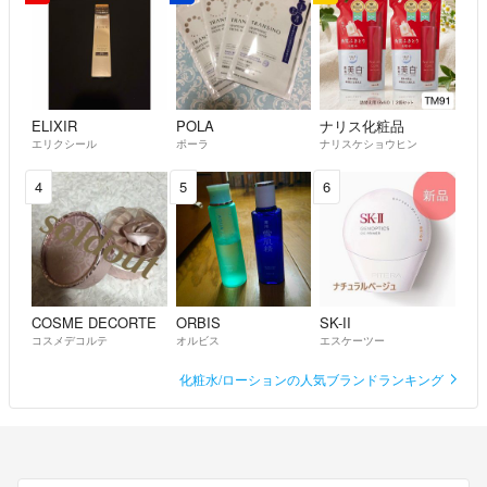
ELIXIR
POLA
ナリス化粧品
エリクシール
ポーラ
ナリスケショウヒン
4
5
6
COSME DECORTE
ORBIS
SK-II
コスメデコルテ
オルビス
エスケーツー
化粧水/ローションの人気ブランドランキング