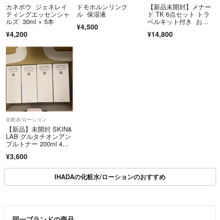
カネボウ ジェネレイ
ドモホルンリンク
【新品未開封】メナー
ティングエッセンシャ
ル 保湿液
ド TK 6点セット トラ
ルズ 30ml × 5本
ベルキット付き おま
¥4,500
けあり リニューア
¥4,200
¥14,800
ル 新発売
化粧水/ローション
【新品】未開封 SKIN&
LAB グルタチオンアン
プルトナー 200ml 4本
セット 化粧水 スキン&
¥3,600
ラブ
IHADAの化粧水/ローションのおすすめ
同一ブランドの商品