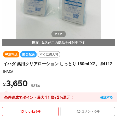
2 / 2
5
現在、
名がこの商品を検討中です
送料込
匿名配送
すぐに購入可
イハダ 薬用クリアローション しっとり 180ml X2。 #4112
IHADA
3,650
¥
送料込
11
2
条件達成でポイント最大
倍+
%還元！
確認する
いいね 5件
コメント 0件