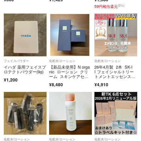
(3%)
59円相当還元
フェイスパウダー
化粧水/ローション
化粧水/ローション
イハダ 薬用フェイスプ
【新品未使用】N orga
26年4月製 2本 SK-I
ロテクトパウダー(9g)
nic ローション クリ
I フェイシャルトリー
ーム スキンケアセッ
トメントエッセンス化
¥1,200
ト
粧水
¥8,480
¥4,910
化粧水/ローション
化粧水/ローション
化粧水/ローション