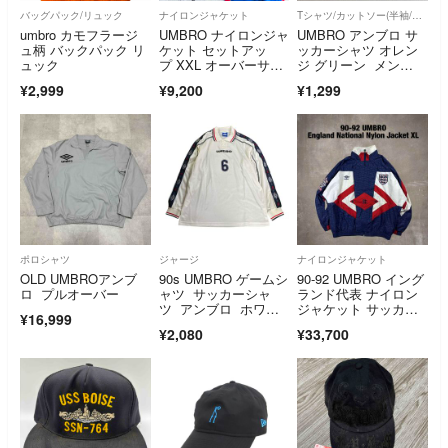
バッグパック/リュック
ナイロンジャケット
Tシャツ/カットソー(半袖/袖なし)
umbro カモフラージ
UMBRO ナイロンジャ
UMBRO アンブロ サ
ュ柄 バックパック リ
ケット セットアッ
ッカーシャツ オレン
ュック
プ XXL オーバーサイ
ジ グリーン メン
ズ
ズ Lサイズ
¥2,999
¥9,200
¥1,299
ポロシャツ
ジャージ
ナイロンジャケット
OLD UMBROアンブ
90s UMBRO ゲームシ
90-92 UMBRO イング
ロ プルオーバー
ャツ サッカーシャ
ランド代表 ナイロン
ツ アンブロ ホワイ
ジャケット サッカ
¥16,999
ト 古着8Lb
ー ジャージ
¥2,080
¥33,700