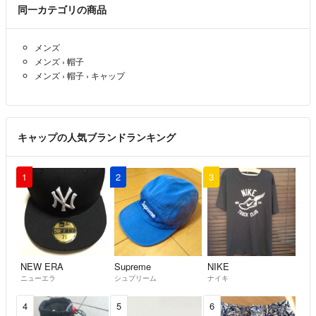
同一カテゴリの商品
メンズ
メンズ
›
帽子
メンズ
›
帽子
›
キャップ
キャップの人気ブランドランキング
1
2
3
NEW ERA
Supreme
NIKE
ニューエラ
シュプリーム
ナイキ
4
5
6