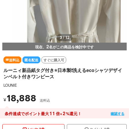
3 / 12
2
現在、
名がこの商品を検討中です
送料込
匿名配送
すぐに購入可
ルーニィ新品紙タグ付き⭐️日本製❗️洗えるecoシャツデザイ
ンベルト付きワンピース
LOUNIE
18,888
¥
送料込
11
2
条件達成でポイント最大
倍+
%還元！
確認する
いいね 2件
コメント 0件