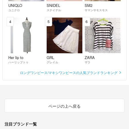
UNIQLO
SNIDEL
SM2
ユニクロ
スナイデル
サマンサモスモス
4
5
6
Her lip to
GRL
ZARA
ハーリップトゥ
グレイル
ザラ
ロングワンピース/マキシワンピースの人気ブランドランキング
ページの上へ戻る
注目ブランド一覧