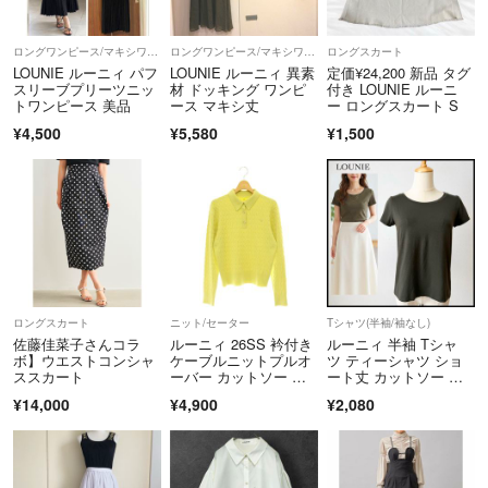
あらかじめご了承下さい。
ロングワンピース/マキシワンピース
ロングワンピース/マキシワンピース
ロングスカート
★梱包について
LOUNIE ルーニィ パフ
LOUNIE ルーニィ 異素
定価¥24,200 新品 タグ
コンパクトではありますが、綺麗に梱包した上で発送致しております。
スリーブプリーツニッ
材 ドッキング ワンピ
付き LOUNIE ルーニ
トワンピース 美品
ース マキシ丈
ー ロングスカート S
¥4,500
¥5,580
¥1,500
★梱包の際に髪の毛やほこりなど付いてしまう場合あります。畳み方が
気に入らない、畳みシワなど、完璧にお求める方、神経質な方はご遠慮
お願いします。
発送はなるべく早めにできるよう心掛けておりますが、仕事の都合で発
送が遅くなる場合あります。ご了承ください(´ . .̫ . `)
★即購入オッケーです！！
ロングスカート
ニット/セーター
Tシャツ(半袖/袖なし)
コメントなしで大丈夫です꒰ღ˘◡˘ற꒱
佐藤佳菜子さんコラ
ルーニィ 26SS 衿付き
ルーニィ 半袖 Tシャ
ボ】ウエストコンシャ
ケーブルニットプルオ
ツ ティーシャツ ショ
★基本的に即回答致しております。
ススカート
ーバー カットソー 長
ート丈 カットソー カ
袖 F
ーキ M
¥14,000
¥4,900
¥2,080
⚠️⚠️⚠️⚠️⚠️
返品交換は不良品以外対応出来ません。コロナ時期で商品管理は全て万
全致しております。