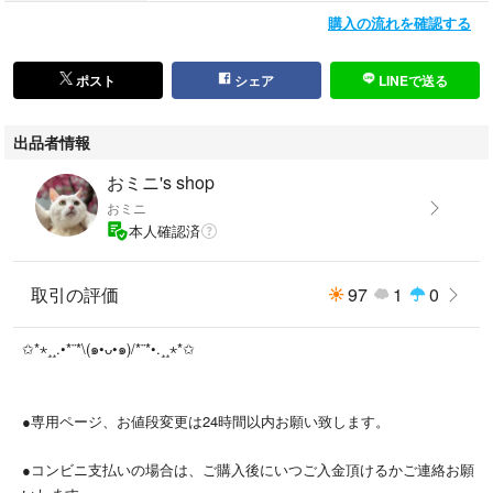
ウキョウ トゥモローランド シップス ガリャルダガランテ アナイ グリ
購入の流れを確認する
ーンレーベルリラクシング ミラオーウェン anuans ANAYI herlipto so
v. ラウンジドレス カオス le phil マウジー メゾンスペシャル ロンハー
マン ebure リムアーク ルシェルブルー スライ マウジー ロンハンマ
ポスト
シェア
LINEで送る
ー アドーア 雑誌掲載 通勤コーデ デート服 オフィス お仕事スタイ
ル オケージョン 食事会 入卒
出品者情報
#おミニ新作新品
おミニ's shop
#おミニワンピース
おミニ
#おミニ出品一覧
本人確認済
カラー···ホワイト系
取引の評価
97
1
0
柄···無地
汚れ・破れ・臭いなど···なし
✩*⋆¸¸.•*¨*\(๑•ᴗ•๑)/*¨*•.¸¸⋆*✩
●専用ページ、お値段変更は24時間以内お願い致します。
●コンビニ支払いの場合は、ご購入後にいつご入金頂けるかご連絡お願