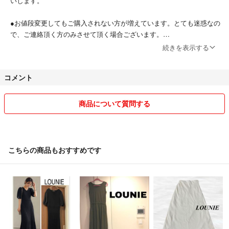
いします。
●お値段変更してもご購入されない方が増えています。とても迷惑なの
で、ご連絡頂く方のみさせて頂く場合ございます。
●常識を超えたお値引きはブロックする場合ございます。イタズラや、
続きを表示する
悪質としか思えません。
コメント
●評価なしの方でもお取引できますが、ご購入後に一度ご連絡お願いし
ます(●´ー｀●)
商品について質問する
●店頭同様な完璧をお求める方、少し汚れがある場合もあります。少し
でも気になさる方はご遠慮お願いします。
●畳ジワ絶対ありますので、気になさる方はご遠慮お願いします。
こちらの商品もおすすめです
●発送は順番にしております。お急ぎのご対応は難しい場合あります。
迅速の発送できるよう努めております。翌日発送、〇〇日まで受け取り
はご遠慮お願い致します。
◎コメント頂いた方、お値段変更後でも、ご購入される方優先です。他
の方をキャンセルする事は致しません。