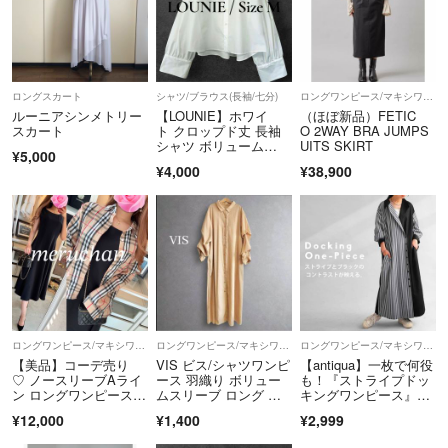
偽物一切扱ってません❗️悪質な評価がある場合は事務所を通して対応さ
せて頂いております。
ロングスカート
シャツ/ブラウス(長袖/七分)
ロングワンピース/マキシワンピース
ルーニアシンメトリー
【LOUNIE】ホワイ
（ほぼ新品）FETIC
スカート
ト クロップド丈 長袖
O 2WAY BRA JUMPS
シャツ ボリューム
UITS SKIRT
¥5,000
袖 サイズM
¥4,000
¥38,900
ロングワンピース/マキシワンピース
ロングワンピース/マキシワンピース
ロングワンピース/マキシワンピース
【美品】コーデ売り
VIS ビス/シャツワンピ
【antiqua】一枚で何役
♡ ノースリーブAライ
ース 羽織り ボリュー
も！『ストライプドッ
ン ロングワンピース＆
ムスリーブ ロング 長
キングワンピース』
ノバチェックシャツ
袖 ロング レギュラー
【アンティカ】
¥12,000
¥1,400
¥2,999
カラー ベージュ 無
地 洗える