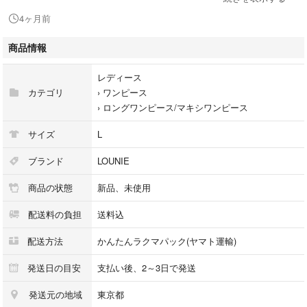
●カラー : オフホワイト
4ヶ月前
●定価 : 27,500円
商品情報
●状態 : 新品紙タグ付き
レディース
カテゴリ
›
ワンピース
≪ポリエステル混ブロード≫
›
ロングワンピース/マキシワンピース
液体アンモニア加工+樹脂加工を施すことにより、コシのあるしなやかな
反発感とさらりとした風合いが特徴。
サイズ
L
ポリエステル糸には、使用済のペットボトルや衣料品、繊維くずを原料と
したリサイクルポリエステルを使用した環境に配慮した素材です。
ブランド
LOUNIE
・シャツワンピースを今年らしいデザインでアップデート。
商品の状態
新品、未使用
・切り替えラインに動きを出して、さらに胸元のポケットがアクセント。
・細めのベルト付きでウエストマークすることで、スタイルアップ効果抜
配送料の負担
送料込
群です。
・1枚で華やかに決まるおすすめアイテムです。アンダードレス付き
配送方法
かんたんラクマパック(ヤマト運輸)
日本製ワンピース 日本製シャツワンピース 泉里香 朝比奈彩 イエナ m
ame kurogouchi アダムエロペ theory DRAWER ESTNATION アメリヴィ
発送日の目安
支払い後、2～3日で発送
ンテージ machatt ナノユニバース スピック&スパン ハイク ジョーナル
発送元の地域
東京都
スタンダード ダブルスタンダード オーラリー スタイリング エトレト