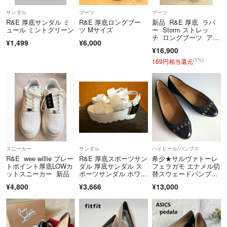
サンダル
ブーツ
ブーツ
R&E 厚底サンダル ミ
R&E 厚底ロングブー
新品 R&E 厚底 ラバ
ュール ミントグリーン
ツ Mサイズ
ー Storm ストレッ
チ ロングブーツ アイ
¥1,499
¥6,000
ボリー
¥16,900
(1%)
169円相当還元
スニーカー
サンダル
ハイヒール/パンプス
R&E wee willie プレー
R&E 厚底スポーツサン
希少★サルヴァトーレ
トポイント厚底LOWカ
ダル 厚底サンダル ス
フェラガモ エナメル切
ットスニーカー 新品
ポーツサンダル ホワイ
替スウェードパンプ
ト
ス 24.5cm 黒
¥4,800
¥3,666
¥13,000