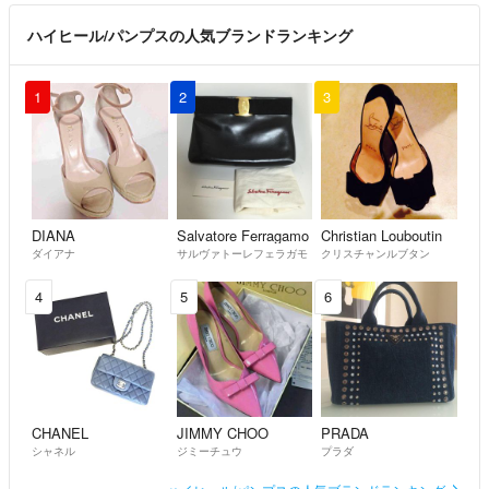
ハイヒール/パンプスの人気ブランドランキング
1
2
3
DIANA
Salvatore Ferragamo
Christian Louboutin
ダイアナ
サルヴァトーレフェラガモ
クリスチャンルブタン
4
5
6
CHANEL
JIMMY CHOO
PRADA
シャネル
ジミーチュウ
プラダ