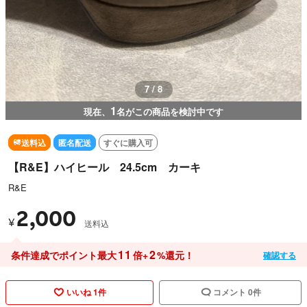
7 / 8
1
現在、
名がこの商品を検討中です
送料込
匿名配送
すぐに購入可
【R&E】ハイヒール 24.5cm カーキ
R&E
2,000
¥
送料込
11
2
条件達成でポイント最大
倍+
%還元！
確認する
いいね 1件
コメント 0件