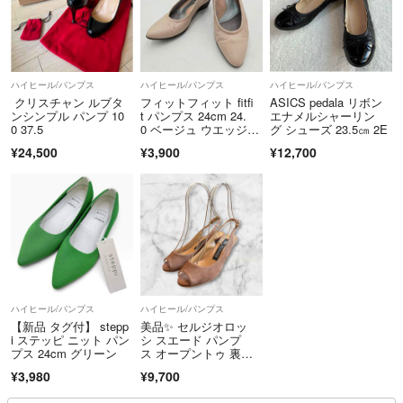
ハイヒール/パンプス
ハイヒール/パンプス
ハイヒール/パンプス
クリスチャン ルブタ
フィットフィット fitfi
ASICS pedala リボン
ンシンプル パンプ 10
t パンプス 24cm 24.
エナメルシャーリン
0 37.5
0 ベージュ ウエッジソ
グ シューズ 23.5㎝ 2E
ール ポインテッドト
¥24,500
¥3,900
¥12,700
ゥ hws02663
ハイヒール/パンプス
ハイヒール/パンプス
【新品 タグ付】 stepp
美品✨ セルジオロッ
i ステッピ ニット パン
シ スエード パンプ
プス 24cm グリーン
ス オープントゥ 裏張
り済 35.5
¥3,980
¥9,700