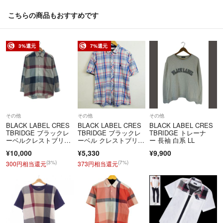
こちらの商品もおすすめです
3%還元
7%還元
その他
その他
その他
BLACK LABEL CRES
BLACK LABEL CRES
BLACK LABEL CRES
TBRIDGE ブラックレ
TBRIDGE ブラックレ
TBRIDGE トレーナ
ーベルクレストブリッ
ーベル クレストブリッ
ー 長袖 白系 LL
ジ チェックシャツ サ
ジ 半袖 シャツ チェッ
¥10,000
¥5,330
¥9,900
イズ:M マルチカラ
ク ワンポイント ロ
ー メンズ / 241005008
ゴ 刺繍 コットン リネ
(3%)
(7%)
300円相当還元
373円相当還元
225
ン混 三陽商会 ホワイ
ト ブルー 3 D436