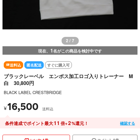
3 / 7
1
現在、
名がこの商品を検討中です
送料込
匿名配送
すぐに購入可
ブラックレーベル エンボス加工ロゴ入りトレーナー M
白 30,800円
BLACK LABEL CRESTBRIDGE
16,500
¥
送料込
11
2
条件達成でポイント最大
倍+
%還元！
確認する
いいね 1件
コメント 0件