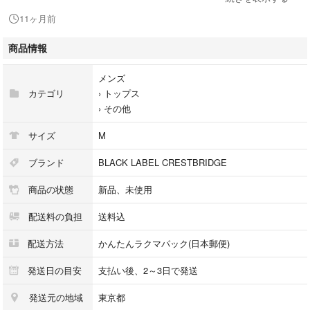
11ヶ月前
〇商品詳細
商品情報
【状態】 未使用品
※細かいキズや擦れ等、気になさる方はご遠慮ください。
メンズ
カテゴリ
›
トップス
【定価】 28,000円+税
›
その他
【カラー】白
サイズ
M
【サイズ】 Mサイズ
ブランド
BLACK LABEL CRESTBRIDGE
商品の状態
新品、未使用
【素材】 本体 ポリエステル 76％ 複合繊維 24％
配送料の負担
送料込
チェック地 ポリエステル 95％
配送方法
かんたんラクマパック(日本郵便)
ポリウレタン 5％
発送日の目安
支払い後、2～3日で発送
発送元の地域
東京都
〇その他