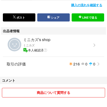
購入の流れを確認する
・掲載写真は、実際の商品と色、質感等が若干異なる場合があります。
・自宅で用意したものを利用して梱包いたします。
ポスト
シェア
LINEで送る
№4536
出品者情報
ミニカズ's shop
ミニカズ
本人確認済
取引の評価
216
0
0
コメント
商品について質問する