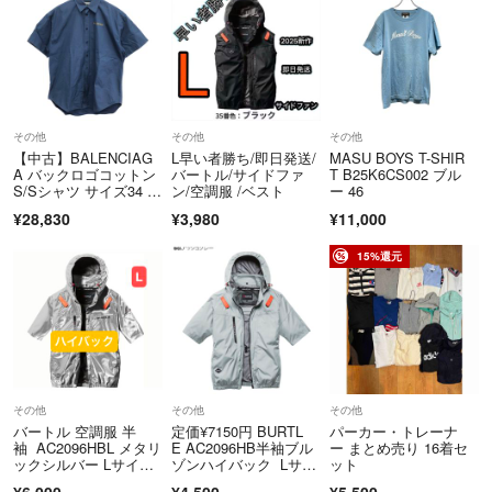
その他
その他
その他
【中古】BALENCIAG
L早い者勝ち/即日発送/
MASU BOYS T-SHIR
A バックロゴコットン
バートル/サイドファ
T B25K6CS002 ブル
S/Sシャツ サイズ34 5
ン/空調服 /ベスト
ー 46
20502 TWB04 ネイビ
¥28,830
¥3,980
¥11,000
ー[17][240017783960]
15%還元
その他
その他
その他
バートル 空調服 半
定価¥7150円 BURTL
パーカー・トレーナ
袖 AC2096HBL メタリ
E AC2096HB半袖ブル
ー まとめ売り 16着セ
ックシルバー Lサイ
ゾンハイバック Lサイ
ット
ズ ハイバック 限定
ズ