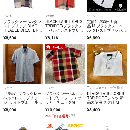
その他
その他
シャツ
ブラックレーベルクレ
BLACK LABEL CRES
定価24,200円！新
ストブリッジ BLAC
TBRIDGE(ブラックレ
品 M ブラックレーベ
K LABEL CRESTBRID
ーベルクレストブリッ
ル クレストブリッジ×
GE トップス
ジ
ハードマンズ 最高級リ
¥6,600
¥6,116
¥6,990
ネン半袖シャツ
5%還元
シャツ
シャツ
Tシャツ/カットソー(半袖/袖なし)
【美品】ブラックレー
ブラックレーベルクレ
BLACK LABEL CRES
ベルクレストブリッ
ストブリッジ シアサ
TBRIDGE Tシャツ 新
ジ ライトブルー 半袖
ッカーチェックM
品未使用 タグ付 M
シャツ ポケット付き
¥8,000
¥10,000
¥8,400
(5%)
500円相当還元