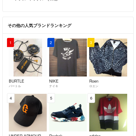
その他の人気ブランドランキング
1
2
3
BURTLE
NIKE
Roen
バートル
ナイキ
ロエン
4
5
6
UNDER ARMOUR
Reebok
adidas