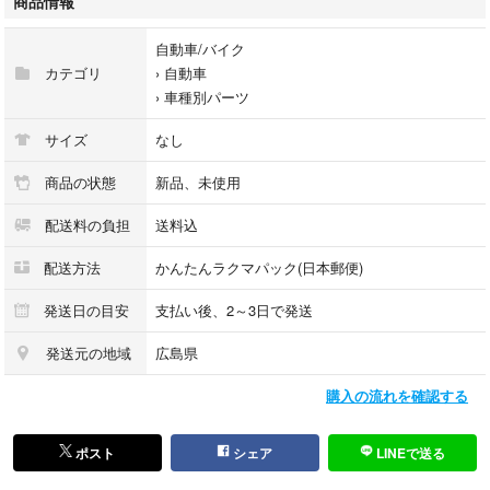
商品情報
【仕様】
左側用（助手席側）
自動車/バイク
カラー：ブラック
カテゴリ
›
自動車
›
車種別パーツ
【状態】
新品未使用
サイズ
なし
【おすすめポイント】
商品の状態
新品、未使用
・割れたミラーの交換に最適
配送料の負担
送料込
・コストを抑えて修理可能
・取り付けも比較的簡単
配送方法
かんたんラクマパック(日本郵便)
軽トラ・軽バンのメンテナンスやカスタムにおすすめです。
発送日の目安
支払い後、2～3日で発送
発送元の地域
広島県
購入の流れを確認する
ポスト
シェア
LINEで送る