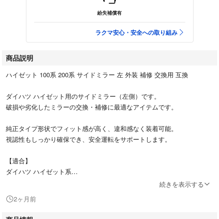
紛失補償有
ラクマ安心・安全への取り組み
商品説明
ハイゼット 100系 200系 サイドミラー 左 外装 補修 交換用 互換
ダイハツ ハイゼット用のサイドミラー（左側）です。
破損や劣化したミラーの交換・補修に最適なアイテムです。
純正タイプ形状でフィット感が高く、違和感なく装着可能。
視認性もしっかり確保でき、安全運転をサポートします。
【適合】
ダイハツ ハイゼット系
100系 200系 S100P S200P S210P S201P S211P
続きを表示する
※年式・型式により適合が異なる場合がありますので、形状をご確認くだ
2ヶ月前
さい