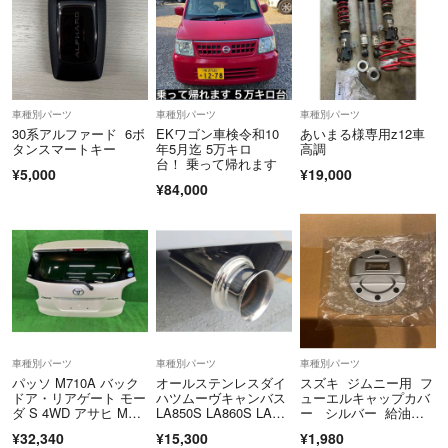
車種別パーツ
車種別パーツ
車種別パーツ
30系アルファード 6ボ
EKワゴン車検令和10
あいまる様専用z12車
タンスマートキー
年5月迄 5万キロ
高調
台！ 乗って帰れます
¥5,000
¥19,000
¥84,000
車種別パーツ
車種別パーツ
車種別パーツ
パッソ M710A バック
オールステンレスダイ
スズキ ジムニー用 フ
ドア・リアゲート モー
ハツムーヴキャンバス
ューエルキャップカバ
ダ S 4WD アサヒ M2L
LA850S LA860S LA80
ー シルバー 給油口
T 67005-B1490-B0 W2
0S LA810S用砲弾型マ
カバー シエラ ノマド
¥32,340
¥15,300
¥1,980
4
フラーカッター