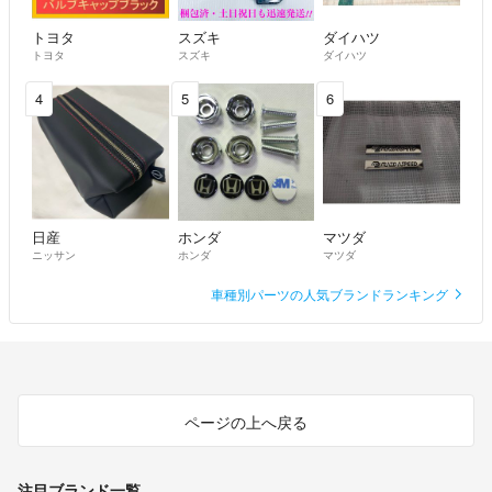
トヨタ
スズキ
ダイハツ
トヨタ
スズキ
ダイハツ
4
5
6
日産
ホンダ
マツダ
ニッサン
ホンダ
マツダ
車種別パーツの人気ブランドランキング
ページの上へ戻る
注目ブランド一覧