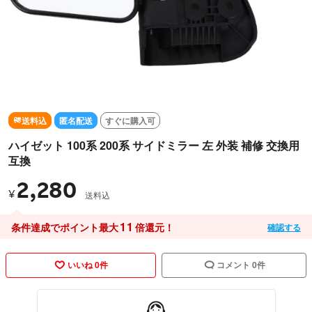
送料込
匿名配送
すぐに購入可
ハイゼット 100系 200系 サイドミラー 左 外装 補修 交換用
互換
2,280
¥
送料込
11
条件達成でポイント最大
倍還元！
確認する
いいね 0件
コメント 0件