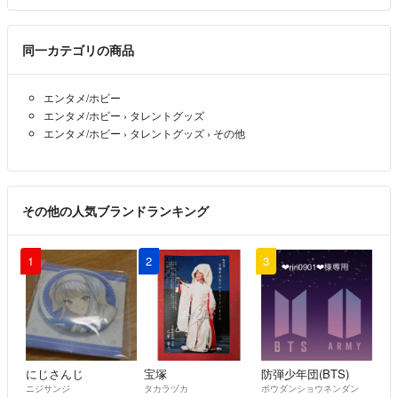
同一カテゴリの商品
エンタメ/ホビー
エンタメ/ホビー
›
タレントグッズ
エンタメ/ホビー
›
タレントグッズ
›
その他
その他の人気ブランドランキング
1
2
3
にじさんじ
宝塚
防弾少年団(BTS)
ニジサンジ
タカラヅカ
ボウダンショウネンダン