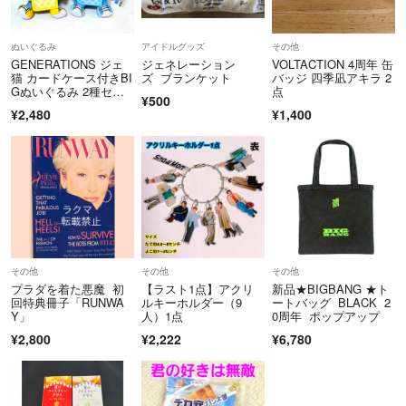
ぬいぐるみ
アイドルグッズ
その他
GENERATIONS ジェ
ジェネレーション
VOLTACTION 4周年 缶
猫 カードケース付きBI
ズ ブランケット
バッジ 四季凪アキラ 2
Gぬいぐるみ 2種セッ
点
¥500
ト
¥2,480
¥1,400
その他
その他
その他
プラダを着た悪魔 初
【ラスト1点】アクリ
新品★BIGBANG ★ト
回特典冊子「RUNWA
ルキーホルダー（9
ートバッグ BLACK 2
Y」
人）1点
0周年 ポップアップ
¥2,800
¥2,222
¥6,780