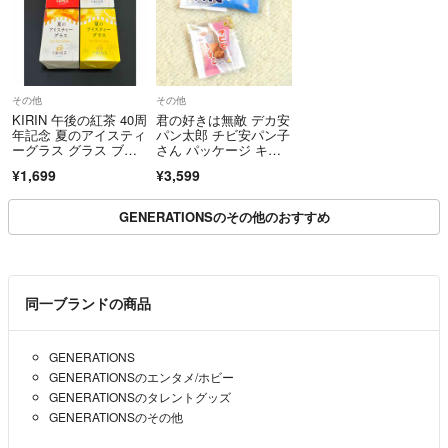
その他
その他
KIRIN 午後の紅茶 40周
君の好きは無敵 デカ安
年記念 夏のアイスティ
パン太郎 チビ安パン子
ーグラス グラス ブル
さん パッケージ キー
ー ホワイト 青 白 黄
ホルダー
¥1,699
¥3,599
色 赤 SnowMan 目黒蓮
GENERATIONSのその他のおすすめ
同一ブランドの商品
GENERATIONS
GENERATIONSのエンタメ/ホビー
GENERATIONSのタレントグッズ
GENERATIONSのその他