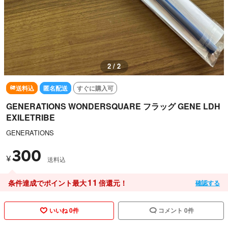
2 / 2
送料込
匿名配送
すぐに購入可
GENERATIONS WONDERSQUARE フラッグ GENE LDH
EXILETRIBE
GENERATIONS
300
¥
送料込
11
条件達成でポイント最大
倍還元！
確認する
いいね 0件
コメント 0件