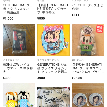
その他
その他
ミュージシャン
GENERATIONS ジェ
【新品】GENERATIO
♡．GENE グッズまと
猫 アクリルスタン
NS 高校TV マグカッ
め売り
ド 白濱亜嵐
プ 中務裕太
¥811
¥1,500
¥950
アイドルグッズ
キャラクターグッズ
ぬいぐるみ
HiGH&LOW ハイロ
GENERATIONS ジェ
佐野玲於 GENERATI
ー ウエハース 中務裕
猫 プライズ ダイカッ
ONS ジェ猫 マスコッ
太
ト クッション 数原龍
トぬいぐるみ プライ
友
ズ レオ
¥300
¥900
¥2,280