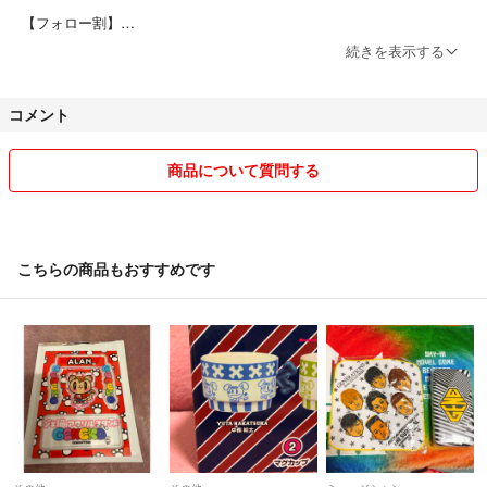
【フォロー割】
500～1999円→ 50円引き
続きを表示する
2000～ → 100円引き
【まとめ買い割】
コメント
2点以上で➕100円引き
【注意していただきたいこと】
商品について質問する
海外インポート品（海外輸入品）も取り扱っております。
インポート品は、海外製品特有の「汚れ・臭い・歪み・多少のキズ・縫
製のあまさ・ほつれ」などが認められる場合があります。
入荷時期により、予告なく細かな仕様が異なることがあります。
こちらの商品もおすすめです
お客様都合でのイメージ違いによるキャンセルはご遠慮下さい。
＊商品に問題がありましたら、お手数ですが『評価をする前に』ご連絡
下さい。誠意をもって対応させて頂きます。
⚠️破損品の対応につきましては、画像確認をさせていただいておりま
す。確認が出来ない場合は対応出来ません。
評価後では一切対応出来ませんのでご了承下さい。