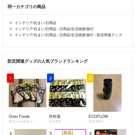
同一カテゴリの商品
インテリア/住まい/日用品
インテリア/住まい/日用品
›
日用品/生活雑貨/旅行
インテリア/住まい/日用品
›
日用品/生活雑貨/旅行
›
防災関連グッズ
防災関連グッズの人気ブランドランキング
1
2
3
Onisi Foods
井村屋
ECOFLOW
オニシショクヒン
イムラヤ
エコフロー
4
5
6