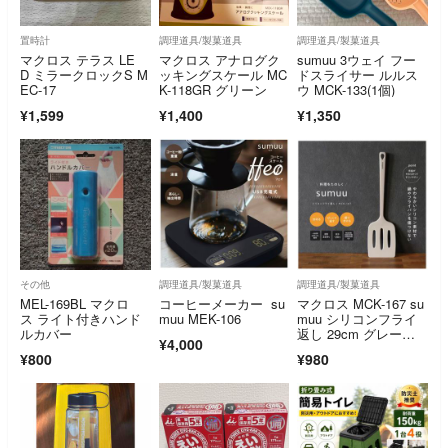
置時計
調理道具/製菓道具
調理道具/製菓道具
マクロス テラス LE
マクロス アナログク
sumuu 3ウェイ フー
D ミラークロックS M
ッキングスケール MC
ドスライサー ルルス
EC-17
K-118GR グリーン
ウ MCK-133(1個)
¥1,599
¥1,400
¥1,350
その他
調理道具/製菓道具
調理道具/製菓道具
MEL-169BL マクロ
コーヒーメーカー su
マクロス MCK-167 su
ス ライト付きハンド
muu MEK-106
muu シリコンフライ
ルカバー
返し 29cm グレージ
¥4,000
ュ
¥800
¥980