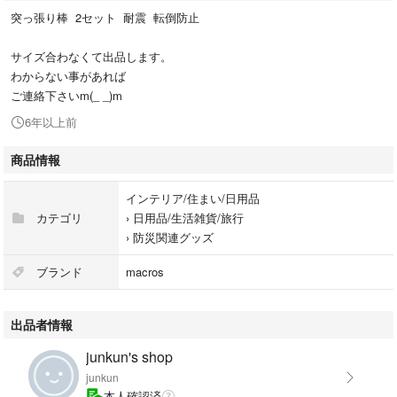
突っ張り棒 2セット 耐震 転倒防止
サイズ合わなくて出品します。
わからない事があれば
ご連絡下さいm(_ _)m
6年以上前
商品情報
インテリア/住まい/日用品
カテゴリ
›
日用品/生活雑貨/旅行
›
防災関連グッズ
ブランド
macros
出品者情報
junkun's shop
junkun
本人確認済