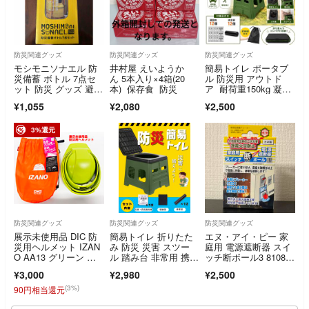
防災関連グッズ
防災関連グッズ
防災関連グッズ
モシモニソナエル 防
井村屋 えいようか
簡易トイレ ポータブ
災備蓄 ボトル 7点セ
ん 5本入り×4箱(20
ル 防災用 アウトド
ット 防災 グッズ 避
本) 保存食 防災
ア 耐荷重150kg 凝固
難 非常用
剤 汚物袋 携帯トイ
¥1,055
¥2,080
¥2,500
レ 非常用トイレ 防災
グッズ
3%還元
防災関連グッズ
防災関連グッズ
防災関連グッズ
展示未使用品 DIC 防
簡易トイレ 折りたた
エヌ・アイ・ピー 家
災用ヘルメット IZAN
み 防災 災害 スツー
庭用 電源遮断器 スイ
O AA13 グリーン 頭
ル 踏み台 非常用 携帯
ッチ断ボール3 81082
囲 55.5～62cm 折りた
トイレ 軽量コンパク
8(1セット
¥3,000
¥2,980
¥2,500
たみ式 R2607-107
ト 丸洗い アウトド
ア 車中泊 カーキ
(3%)
90円相当還元