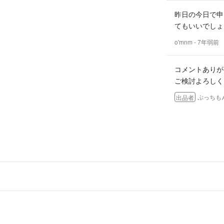
昨日の今日で申
てもいいでしょう
o'mnm
- 7年弱前
コメントありが
ご検討よろしく
ぷっちも
出品者
ご丁寧な対応あり
当方、150c
せて下さい (
討させて頂きま
ます！
本当にありがと
o'mnm
- 7年弱前