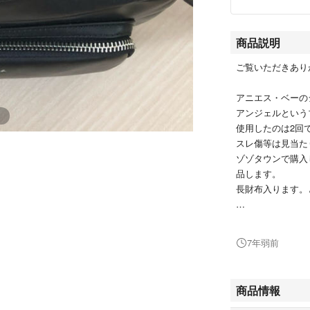
商品説明
ご覧いただきあり
アニエス・ベーの
アンジェルという
使用したのは2回
スレ傷等は見当た
ゾゾタウンで購入
品します。
長財布入ります。
ショルダーの長さ
けております。使
7年弱前
承頂ける方宜しく
商品情報
縦約17cm、