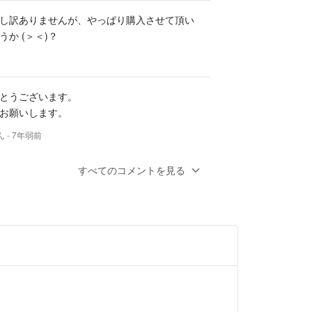
し訳ありませんが、やっぱり購入させて頂い
か (＞＜)？
とうございます。
お願いします。
ん
- 7年弱前
すべてのコメントを見る
がとうございます (^ ^)
mと小さい為ショルダーの長さ等もう少し検討さ
＞＜) とても欲しいバッグでしたので前向きに検
す！そして購入の際にはコメントさせて頂き
うございました。