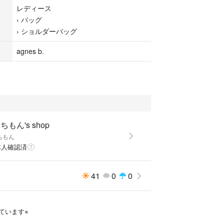
レディース
›
バッグ
3cm
›
ショルダーバッグ
さい〕
agnes b.
個人の主観となります。
いただける方よろしくお願いします。
ださい。
ましたらコメントよろしくお願いします。
ちもん's shop
ちもん
本人確認済
41
0
0
います⭐︎