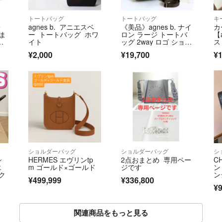
トートバッグ
トートバッグ
キ
e
agnes b. アニエスベ
《美品》agnes b. ナイ
カ
がま
ー トートバッグ ホワ
ロン ラージ トートバ
【
ル
イト
ッグ 2way ロゴ ショル
ス
ダーバッグ レザ
¥2,000
¥19,700
¥1
ー 茶 ベージュ 大容
量 A4
ショルダーバッグ
ショルダーバッグ
シ
シ
HERMES エヴリンtp
2点おまとめ 専用ペー
C
エ
m ゴールド×ゴールド
ジです
ン
ンク
ン
¥499,999
¥336,800
サ
¥9
関連商品をもっと見る