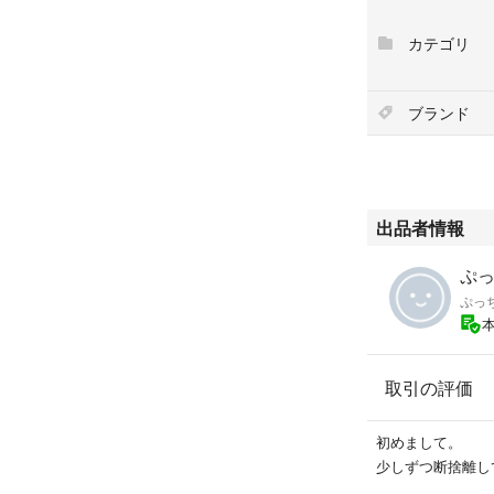
横約25cm、
マチ約8cm、
カテゴリ
ショルダー約〜14
〔誤差ご了承くだ
ブランド
見た目に関しては
中古としてご理解
返品交換ご遠慮く
何かご質問等あり
出品者情報
ぷっ
ぷっ
取引の評価
初めまして。
少しずつ断捨離して