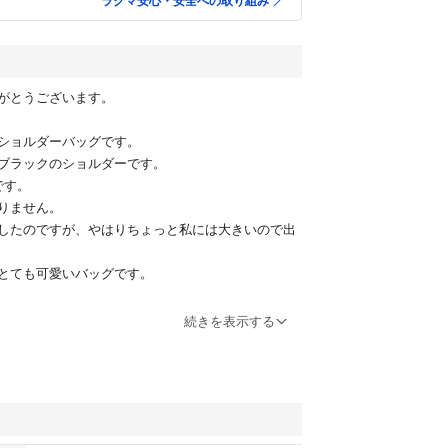
ラクマ安心・安全への取り組み
がとうございます。
ショルダーバッグです。
ブラックのショルダーです。
です。
りません。
したのですが、やはりちょっと私には大きいので出
とても可愛いバッグです。
が長かったので、買ってから穴あけ工具で二箇所空
続きを表示する
う分には目立つ事はないとは思いますがその点ご了
お願いします。