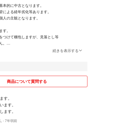
基本的に中古となります。
管による経年劣化等あります。
個人の主観となります。
ます。
をつけて梱包しますが、見落とし等
ん。
経質な方、中古にご理解ない方はご遠慮下さい。
続きを表示する
ましたら必ず事前にお問い合わせの上、納得されて
ます。
はトラブル防止のためにしておりません。
商品について質問する
的に削除させていただきますのでご了承ください。
ます。
います。
なお取引を心がけております。
します。
願いします。
ん
- 7年弱前