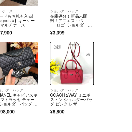
ーケース
ショルダーバッグ
ードもお札も入る!
在庫処分！新品未開
agnes b】キーケー
封！アニエス・ベ
 マルチケース
ー ロゴ ショルダーバ
ッグ ブラック
7,900
¥3,399
ョルダーバッグ
ショルダーバッグ
HANEL キャビアスキ
COACH 2WAY ミニボ
 マトラッセ チェー
ストン ショルダーバッ
ショルダーバッグ M
グ ピンク レザー
イズ
98,000
¥8,800