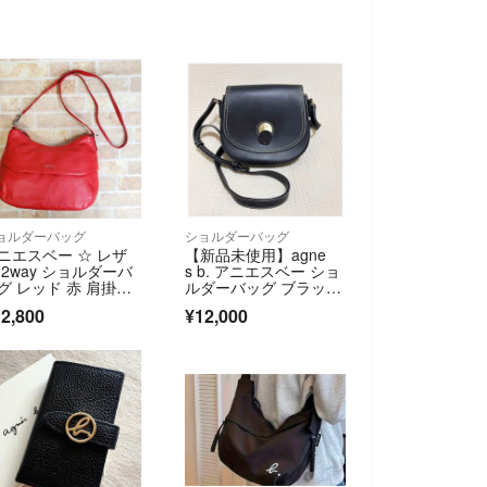
ョルダーバッグ
ショルダーバッグ
ニエスベー ☆ レザ
【新品未使用】agne
 2way ショルダーバ
s b. アニエスベー ショ
グ レッド 赤 肩掛
ルダーバッグ ブラッ
 斜め掛けOK agne
ク レザー ロゴ金具
2,800
¥12,000
b.