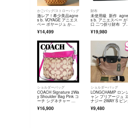
かごバッグ/ストローバッグ
財布
激レア！希少美品agne
未使用級 新作 agn
s b. VOYAGE アニエス
s b. アニエスベー 
ベー ボヤージュ かご
口 二つ折り財布 ブ
バッグ ラフィア トー
ー
¥14,499
¥19,980
トバッグ レッド チャ
ーム付き
ショルダーバッグ
ショルダーバッグ
COACH Signature 2Wa
LONGCHAMP ロン
y Shoulder Bag Pink コ
ャン プリアージュ 
ーチ シグネチャー シ
ナジー 2WAY S ピ
ョルダーバッグ A4 ピ
¥16,900
¥9,480
ンク