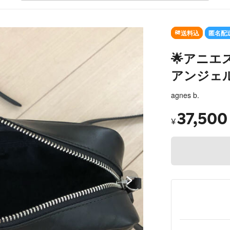
SOLD OUT
送料込
匿名配
🌟アニエス・
アンジェ
agnes b.
37,500
¥