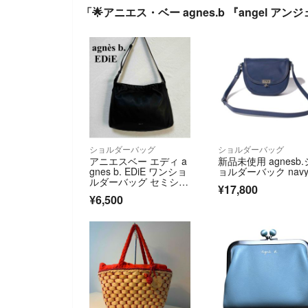
「🌟アニエス・ベー agnes.b 『angel
ショルダーバッグ
ショルダーバッグ
アニエスベー エディ a
新品未使用 agnesb.
gnes b. EDiE ワンショ
ョルダーバック nav
ルダーバッグ セミショ
¥17,800
ルダー オールレザ
¥6,500
ー 羊革 ワンベルト 肩
掛け