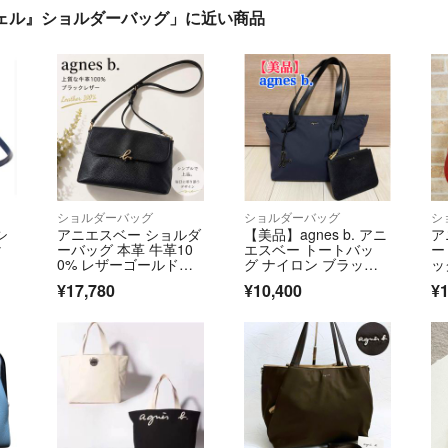
 アンジェル』ショルダーバッグ」に近い商品
ショルダーバッグ
ショルダーバッグ
シ
シ
アニエスベー ショルダ
【美品】agnes b. アニ
ア
y
ーバッグ 本革 牛革10
エスベー トートバッ
ー
0% レザーゴールド金
グ ナイロン ブラッ
ッ
具 シボ革
ク レザー
け
¥17,780
¥10,400
¥1
s 