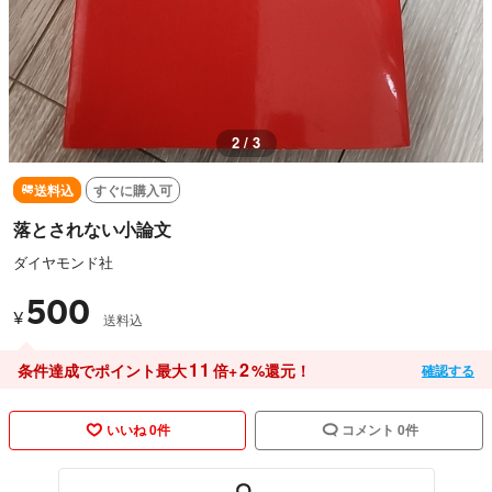
2 / 3
送料込
すぐに購入可
落とされない小論文
ダイヤモンド社
500
¥
送料込
11
2
条件達成でポイント最大
倍+
%還元！
確認する
いいね 0件
コメント 0件