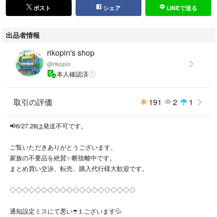
ポスト
シェア
LINEで送る
出品者情報
rikopin's shop
@rikopin
本人確認済
取引の評価
191
2
1
📢6/27.28は発送不可です。
ご覧いただきありがとうございます。
家族の不要品を絶賛✨断捨離中です。
まとめ買い交渉、転売、購入代行様大歓迎です。
◇◇◇◇◇◇◇◇◇◇◇◇◇◇◇◇◇◇◇◇
通知設定ミスにて悪い☂️１ございます💦