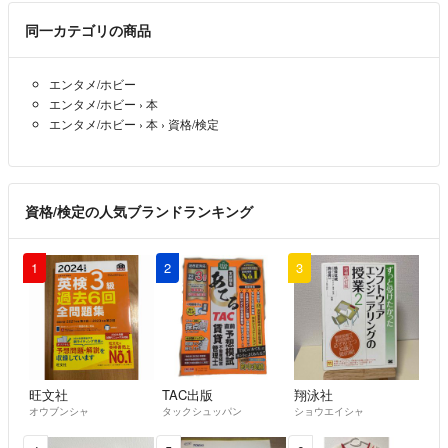
同一カテゴリの商品
エンタメ/ホビー
エンタメ/ホビー
›
本
エンタメ/ホビー
›
本
›
資格/検定
資格/検定の人気ブランドランキング
1
2
3
旺文社
TAC出版
翔泳社
オウブンシャ
タックシュッパン
ショウエイシャ