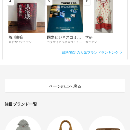
4
5
6
角川書店
国際ビジネスコミュニケーション協会
学研
カドカワショテン
コクサイビジネスコミュニケーションキョウカイ
ガッケン
資格/検定の人気ブランドランキング
ページの上へ戻る
注目ブランド一覧