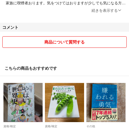
家族に喫煙者おります。気をつけてはおりますが少しでも気になる方は
ご遠慮下さい。
続きを表示する
各種手続きさえしていただければ、挨拶メッセージ無し等、全く気にし
ません。
コメント
評価にも影響しませんので気楽にお取引ください🫡
ポイントスーパー還元常時設定の為、過度なお値下げ交渉はお控えくだ
商品について質問する
さい😌
自営業の合間に出品&提携料金で自宅より発送しておりますので基本的
に匿名配送は承れません。
こちらの商品もおすすめです
不明な点はお気軽に何なりと💬よりお問い合わせ下さい😊
(100%お返事致しますが、通知見逃す事もありますで返信ない場合は再
度お送り下さい)
どうぞ宜しくお願い致します。
資格/検定
資格/検定
その他