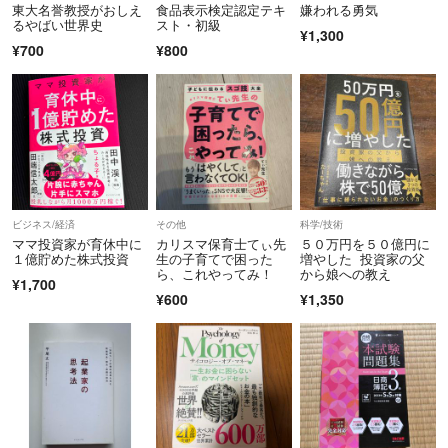
東大名誉教授がおしえ
食品表示検定認定テキ
嫌われる勇気
るやばい世界史
スト・初級
¥1,300
¥700
¥800
ビジネス/経済
その他
科学/技術
ママ投資家が育休中に
カリスマ保育士てぃ先
５０万円を５０億円に
１億貯めた株式投資
生の子育てで困った
増やした 投資家の父
ら、これやってみ！
から娘への教え
¥1,700
¥600
¥1,350