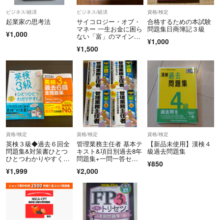
ビジネス/経済
ビジネス/経済
資格/検定
起業家の思考法
サイコロジー・オブ・
合格するための本試験
マネー 一生お金に困ら
問題集日商簿記３級
¥1,000
ない「富」のマインド
¥1,000
セット モーガン・ハウ
¥1,500
セル
資格/検定
資格/検定
資格/検定
英検３級◆過去６回全
管理業務主任者 基本テ
【新品未使用】漢検４
問題集&対策書ひとつ
キスト&項目別過去8年
級過去問題集
ひとつわかりやすく◆
問題集+一問一答セレ
¥850
2冊セット◆最新版
クト1000 2024年度版+
¥1,999
¥2,000
2025年度版