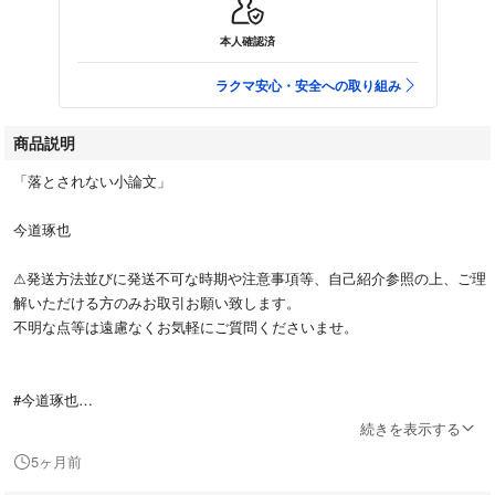
本人確認済
ラクマ安心・安全への取り組み
商品説明
「落とされない小論文」
今道琢也
⚠発送方法並びに発送不可な時期や注意事項等、自己紹介参照の上、ご理
解いただける方のみお取引お願い致します。
不明な点等は遠慮なくお気軽にご質問くださいませ。
#今道琢也
#エンタメ/ホビー
続きを表示する
#本
5ヶ月前
#資格/検定