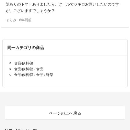
(トマトベリー、麗月の出品はございません)
訳ありのトマトありましたら、クールで６キロお願いしたいのです
が、ございますでしょうか？
例年以上に人手不足となってまして、コメント欄へご希望いただきまし
そらみ
- 6年弱前
ても全てを把握出来ません。専用ページの受付はしておりません(＞人
＜;)よろしくお願いします。
同一カテゴリの商品
トマトの作業、出荷や育児で発送完了のご連絡が夜分になる事がありま
す。
予めご了承いただきますよう何卒よろしくお願いします！！
食品/飲料/酒
食品/飲料/酒
›
食品
○○○○○○野菜と家族の時間を優先します○○○○○○
食品/飲料/酒
›
食品
›
野菜
野菜の栽培と子育て優先に動いてますので、速やかなご連絡や返答が出
来ない事が多いです。申し訳ございませんm(_ _)m
自己紹介
岐阜県高山市にて標高800ｍを越える高冷地、美味しい空気と綺麗な
水で育てました。
ページの上へ戻る
是非、飛騨高山産トマトをお楽しみ下さいませ！
夫と2人で就農して18年、ハウスは40棟ほど。