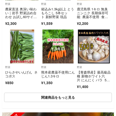
野菜
野菜
野菜
農家直送 奥深い味わ
箱込み1.3kg以上 とう
鹿児島県 1キロ 無臭
い｜岩手 野菜詰め合
もろこし 5本セッ
ニンニク 長期保存可
わせ お試し60サイ
ト 新鮮野菜 現品
能 農薬不使用 食用&
ズ 4〜6種類《農薬不
タネ用 令和8年6月採
¥2,300
¥1,559
¥2,200
使用》
り
野菜
野菜
野菜
ひらさやいんげん ネ
熊本産農薬不使用にん
【青森県産】最高級品
コポス
じん1.3キロ
種 新物ホワイト六
片 にんにく バラ 500
¥850
¥1,350
g
¥1,400
関連商品をもっと見る
SOLD OUT