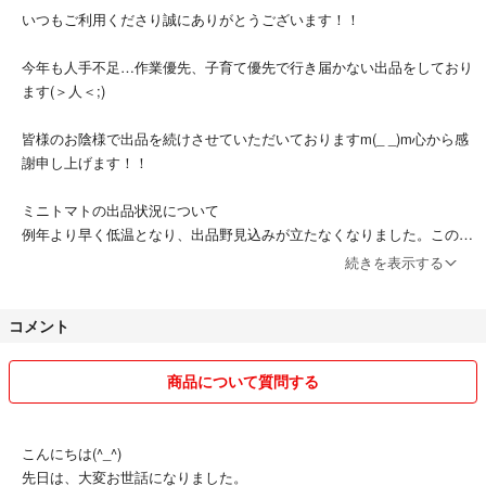
・16時→18時
いつもご利用くださり誠にありがとうございます！！
・18時→20時
・19時→21時
今年も人手不足…作業優先、子育て優先で行き届かない出品をしており
ご指定のない場合は最短着指定にて発送させていただきます。
ます(＞人＜;)
道路状況によりご希望に添えない場合があります。
予めご了承ください。
皆様のお陰様で出品を続けさせていただいておりますm(_ _)m心から感
謝申し上げます！！
ミニトマトの出品状況について
例年より早く低温となり、出品野見込みが立たなくなりました。このま
ま霜がおりますと強制的に終了となります。
続きを表示する
似たような商品の金額の違いについて
コメント
常温、クール、量の違い
当日の確保次第で決めております。
訳ありの軽度、有無の割合、出品量によって変えております。
商品について質問する
これに懲りずまたご利用いただければ幸いですm(_ _)m
今年はミニトマト小粒、訳ありミニトマトをメインに出品させていただ
こんにちは(^_^)
きますm(_ _)m
先日は、大変お世話になりました。