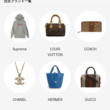
家族は夫と私、子供3人の5人とトマト16000本以上で、毎日バッタバタ
注目ブランド一覧
です！！
お野菜だけは真心を込めて育ててます。よろしくお願いします！
Supreme
LOUIS
COACH
VUITTON
CHANEL
HERMES
GUCCI