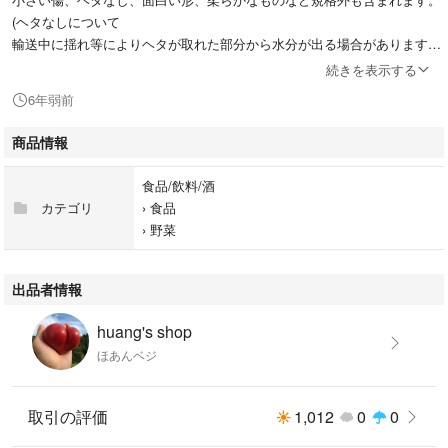
(ヘタなしについて
輸送中に揺れ等によりヘタが取れた部分から水分が出る場合があります。
予めご了承ください)
続きを表示する
6年弱前
土で育ててますので、トマトにそれぞれ個性があり、酸味とみずみずしさ
の昔ながらのトマト味やほんのり甘みのあるものなど様々です。
商品情報
がっつり甘いトマトをお求めの方はご遠慮ください。
食品/飲料/酒
カテゴリ
›
食品
訳ありカラフル2キロ常温送料込み
›
野菜
合計代金1580円
北海道、沖縄、離島へのお届けは追加料金が必要になります。
また2泊必要となる場合にはクール便をお勧めしておりますので、ご購入
出品者情報
前にコメントをお願いいたします。
huang's shop
お手数ですが、ご購入後すぐにお電話番号とご希望のお届け時間帯がござ
ほあんベジ
いましたらお知らせください。
ご希望のお届け時間帯は以下の通りです。
取引の評価
1,012
0
0
・午前中
・14時→16時