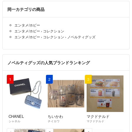
まとめ買い希望以外はコメントなしで購入してください 。
同一カテゴリの商品
・注意事項
エンタメ/ホビー
現在家の広範囲で片づけと物を減らすことを実行しているのでおまとめ
エンタメ/ホビー
›
コレクション
以外の細かい交渉やコメントはNGです。
エンタメ/ホビー
›
コレクション
›
ノベルティグッズ
特に1000円以下の低価格品については細かい交渉やコメントはスルー
し削除します。
ノベルティグッズの人気ブランドランキング
これから出品予定
axes femmeの衣類たくさんおまとめ予定、ポーチ、本
1
2
3
CHANEL
ちいかわ
マクドナルド
シャネル
チイカワ
マクドナルド