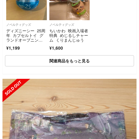
ノベルティグッズ
ノベルティグッズ
ディズニーシー 25周
ちいかわ 映画入場者
年 カプセルトイ グ
特典 めじるしチャー
ランドオープニン
ム くりまんじゅう
グ ミニショッピング
¥1,199
¥1,600
バッグ
関連商品をもっと見る
SOLD OUT