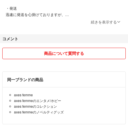
・発送
迅速に発送を心掛けておりますが、
天候や他の用事とまとめてになりますので
続きを表示する
即日出荷などは対応できません。
ぎりぎりに発送することもありますので、
コメント
即対応でない事へのクレームご遠慮願います。
期限内発送でのクレームは以後取引致しませんのでブロックします。
商品について質問する
・出品
キャラクターもの、古いもの、デザイン書籍、コミックス、手芸品、ビ
ーズパーツ、服などの出品が多いです。
同一ブランドの商品
きれいに保管していたものが多いですが経年劣化などもあったりしま
す。
axes femme
できるだけサイズ・状態を記載しています。
axes femmeのエンタメ/ホビー
一度に多く出品することもあるので、サイズや状態を書き忘れることが
axes femmeのコレクション
あります。
axes femmeのノベルティグッズ
基本的に同じ商品を複数サイトで売買せず、
ラクマのみで出品しているので、