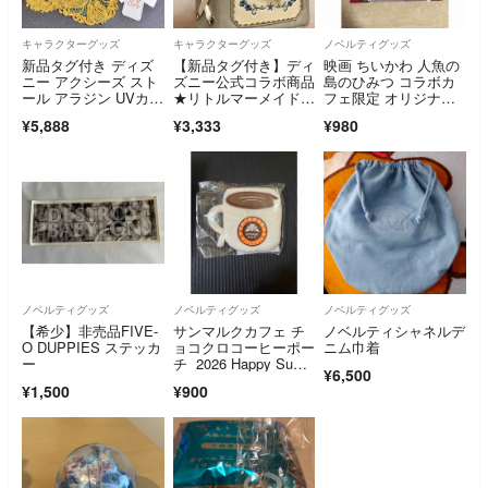
キャラクターグッズ
キャラクターグッズ
ノベルティグッズ
新品タグ付き ディズ
【新品タグ付き】ディ
映画 ちいかわ 人魚の
ニー アクシーズ スト
ズニー公式コラボ商品
島のひみつ コラボカ
ール アラジン UVカッ
★リトルマーメイド★
フェ限定 オリジナル
ト加工 /スカーフ ジャ
グレー
ショッパー 紙袋
¥5,888
¥3,333
¥980
スミン
ノベルティグッズ
ノベルティグッズ
ノベルティグッズ
【希少】非売品FIVE-
サンマルクカフェ チ
ノベルティシャネルデ
O DUPPIES ステッカ
ョコクロコーヒーポー
ニム巾着
ー
チ 2026 Happy Sum
¥6,500
mer Bag 夏の福袋 サ
¥1,500
¥900
ンマルク