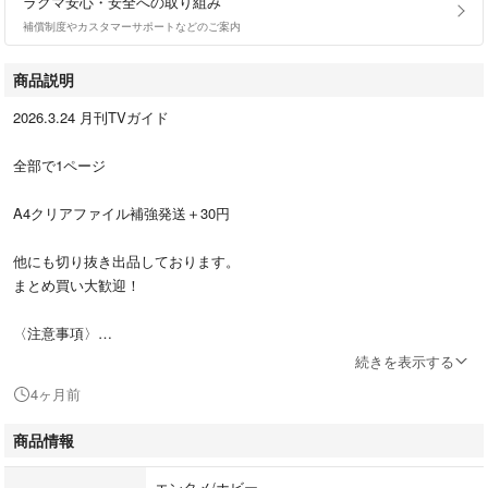
ラクマ安心・安全への取り組み
補償制度やカスタマーサポートなどのご案内
商品説明
2026.3.24 月刊TVガイド
全部で1ページ
A4クリアファイル補強発送＋30円
他にも切り抜き出品しております。
まとめ買い大歓迎！
〈注意事項〉
切り抜きは素人が切っておりますのでご理解のある方のみご購入の方よろ
続きを表示する
しくお願いします。
4ヶ月前
商品が濡れないようビニールの袋に入れてから封筒に入れる簡易発送で
す。
商品情報
『折曲厳禁 』記載をして発送しております。
エンタメ/ホビー