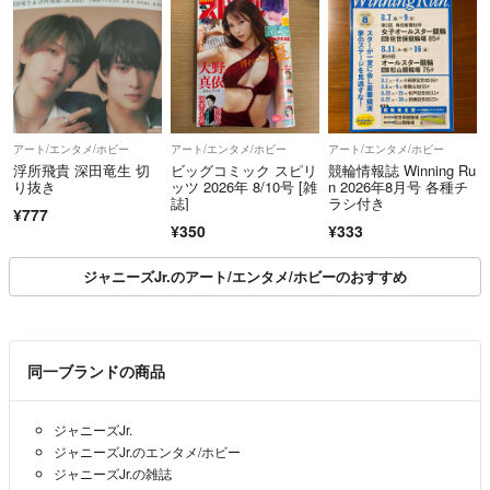
アート/エンタメ/ホビー
アート/エンタメ/ホビー
アート/エンタメ/ホビー
浮所飛貴 深田竜生 切
ビッグコミック スピリ
競輪情報誌 Winning Ru
り抜き
ッツ 2026年 8/10号 [雑
n 2026年8月号 各種チ
誌]
ラシ付き
¥777
¥350
¥333
ジャニーズJr.のアート/エンタメ/ホビーのおすすめ
同一ブランドの商品
ジャニーズJr.
ジャニーズJr.のエンタメ/ホビー
ジャニーズJr.の雑誌