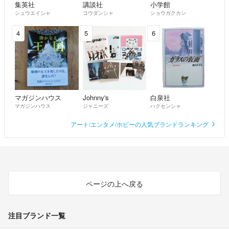
集英社
講談社
小学館
シュウエイシャ
コウダンシャ
ショウガクカン
4
5
6
マガジンハウス
Johnny's
白泉社
マガジンハウス
ジャニーズ
ハクセンシャ
アート/エンタメ/ホビーの人気ブランドランキング
ページの上へ戻る
注目ブランド一覧