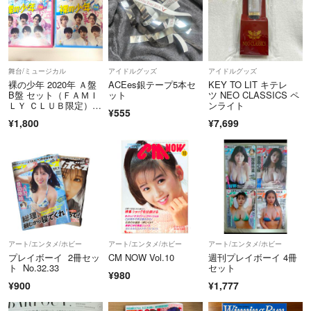
舞台/ミュージカル
アイドルグッズ
アイドルグッズ
裸の少年 2020年 Ａ盤
ACEes銀テープ5本セ
KEY TO LIT キテレ
B盤 セット（ＦＡＭＩ
ット
ツ NEO CLASSICS ペ
ＬＹ ＣＬＵＢ限定） D
ンライト
¥555
VD
¥1,800
¥7,699
アート/エンタメ/ホビー
アート/エンタメ/ホビー
アート/エンタメ/ホビー
プレイボーイ 2冊セッ
CM NOW Vol.10
週刊プレイボーイ 4冊
ト No.32.33
セット
¥980
¥900
¥1,777