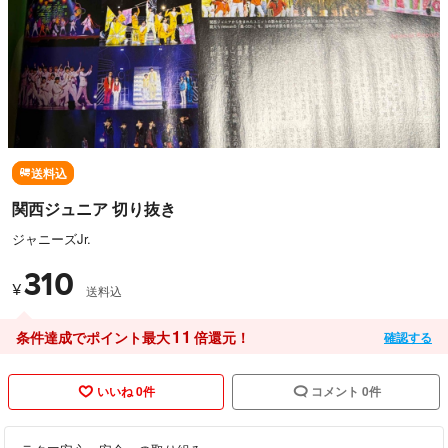
送料込
関西ジュニア 切り抜き
ジャニーズJr.
310
¥
送料込
11
条件達成でポイント最大
倍還元！
確認する
いいね 0件
コメント 0件