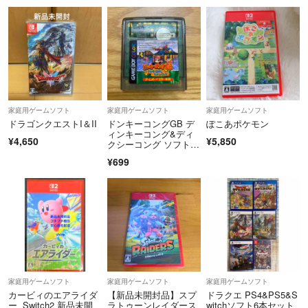
家庭用ゲームソフト
家庭用ゲームソフト
家庭用ゲームソフト
ドラゴンクエストI＆II
ドンキーコングGB デ
ぽこあポケモン
ィンキーコング&ディ
¥4,650
¥5,850
クシーコング ソフトの
み
¥699
家庭用ゲームソフト
家庭用ゲームソフト
家庭用ゲームソフト
カービィのエアライダ
【新品未開封品】スプ
ドラクエ PS4&PS5&S
ー Switch2 新品未開
ラトゥーンレイダース
witchソフト6本セット