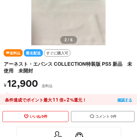
3 / 6
送料込
匿名配送
すぐに購入可
アーネスト・エバンス COLLECTION特装版 PS5 新品 未
使用 未開封
12,900
¥
送料込
11
2
条件達成でポイント最大
倍+
%還元！
確認する
いいね 0件
コメント 0件