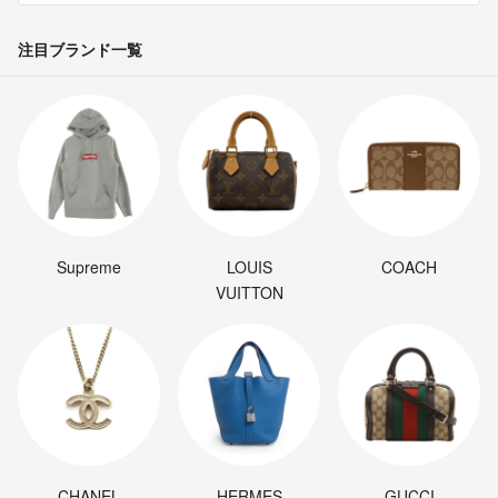
注目ブランド一覧
Supreme
LOUIS
COACH
VUITTON
CHANEL
HERMES
GUCCI