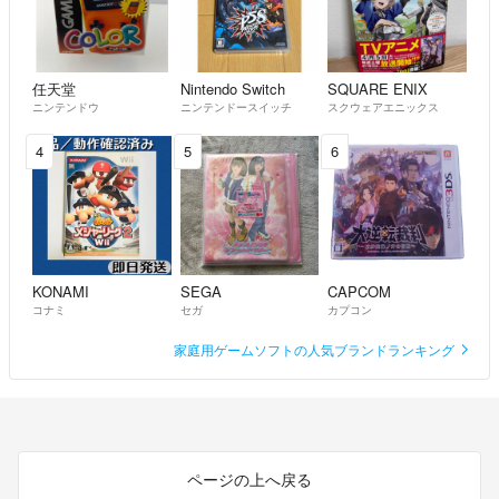
任天堂
Nintendo Switch
SQUARE ENIX
ニンテンドウ
ニンテンドースイッチ
スクウェアエニックス
4
5
6
KONAMI
SEGA
CAPCOM
コナミ
セガ
カプコン
家庭用ゲームソフトの人気ブランドランキング
ページの上へ戻る