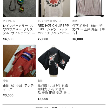
ネックレス
Tシャツ(半袖/袖なし)
着物
レインボーカラー ス
RED HOT CHILIPEPP
付下げ 身丈155cm 裄
ワロフスキー クリス
ERS Tシャツ レッド
丈63cm 正絹 秀品 【中
タル ヴィンテージ ネ
ホットチリペッパー
古】
ックレス
ズ レッチリ
¥4,500
¥2,000
¥6,800
着物
着物
正絹 袷 小紋 アンテ
黒羽織 しつけ付 羽織
ィーク
紐別売り 花 未使用
品 着物 正絹 美品 身丈
¥3,500
約87 cm 裄丈約65.5c
¥3,000
m 26z08-3981