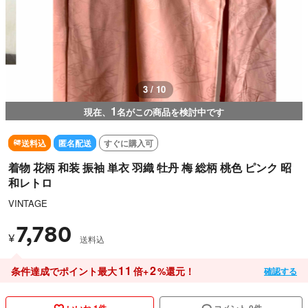
3 / 10
1
現在、
名がこの商品を検討中です
送料込
匿名配送
すぐに購入可
着物 花柄 和装 振袖 単衣 羽織 牡丹 梅 総柄 桃色 ピンク 昭
和レトロ
VINTAGE
7,780
¥
送料込
11
2
条件達成でポイント最大
倍+
%還元！
確認する
いいね 1件
コメント 0件