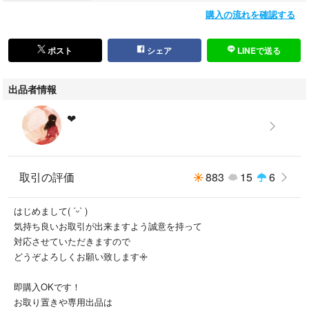
物 #普段着物 #着物散歩 #小紋 #羽織 #リサイクル #博多帯 #名古屋帯 #京
購入の流れを確認する
袋帯 #袋帯 #丸帯 #昼夜帯 #刺繍 #紬 #お祭り #イベント #パーティ #お宮
参り #卒業式 #入学式 #お茶会 #催事 #初詣 #正月 #kimono #Taisho Roma
n #和服 #古董和服 #着物女子 #大人 #可愛い #単衣 #小紋
ポスト
シェア
LINEで送る
出品者情報
❤︎⠀
⠀
取引の評価
883
15
6
はじめまして( ˊᵕˋ )
気持ち良いお取引が出来ますよう誠意を持って
対応させていただきますので
どうぞよろしくお願い致します𖧷
即購入OKです！
お取り置きや専用出品は