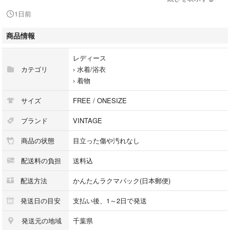
1日前
●お手持ちのモニターによっては少し色が違って見える場合がございま
す。
商品情報
レディース
カテゴリ
›
水着/浴衣
›
着物
サイズ
FREE / ONESIZE
#花 #花柄 #牡丹 #ピンク #桃色 #総柄
#梅 #菖蒲
ブランド
VINTAGE
商品の状態
目立った傷や汚れなし
#着物 #振袖 #浴衣 #花柄 #鮮やか #お祭り #華やか #和 #和装 #日本
#長襦袢 #袋帯 #イベント #着付け #可愛い #卒業式 #髪飾り #振袖 #アン
配送料の負担
送料込
ティーク #正絹 #はこせこ #帯締 #和装 #七五三 #小物 #帯揚げ #結婚式 #
訪問着 #留袖 #色留袖 #礼装用 #帯締め #ママ振袖 #レトロ #昭和レトロ #
配送方法
かんたんラクマパック(日本郵便)
成人式 #振袖 #草履 #着物 #丹後 #ちりめん #花火大会 #浴衣 #結び帯 #夏
祭り #ウタタネ #大正浪漫
発送日の目安
支払い後、1～2日で発送
#七五三 #子供 #着物 #浴衣 #花柄 #手毬 #ピンク #赤 #晴れ着 #日本 #和
発送元の地域
千葉県
柄 #和 #大正浪漫 #昭和レトロ #アンティーク #大正ロマン #レディース着