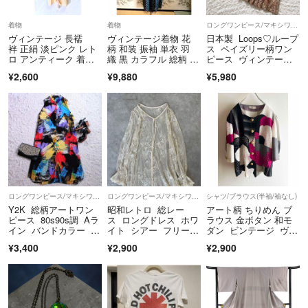
着物
着物
ロングワンピース/マキシワンピース
ヴィンテージ 長襦
ヴィンテージ着物 花
日本製 Loops♡ループ
袢 正絹 淡ピンク レト
柄 和装 振袖 単衣 羽
ス ペイズリー柄ワン
ロ アンティーク 着
織 黒 カラフル 総柄 昭
ピース ヴィンテージ
物 和装
和レトロ
ライク M～L
¥2,600
¥9,880
¥5,980
ロングワンピース/マキシワンピース
ロングワンピース/マキシワンピース
シャツ/ブラウス(半袖/袖なし)
Y2K 総柄アートワン
昭和レトロ 総レー
アート柄 ちりめん ブ
ピース 80s90s調 Aラ
ス ロングドレス ホワ
ラウス 金ボタン 和モ
イン バンドカラー マ
イト シアー フリーサ
ダン ビンテージ ヴィ
ルチカラー 大きめ お
イズ
ンテージ XL
¥3,400
¥2,900
¥2,900
しゃれ服 レディース