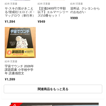
絵本/児童書
絵本/児童書
絵本/児童書
サ-スキの笛がきこえ
【定価2400円で半額
送料込 クレヨンから
る/偕成社/エロイ-ズ・
以下】エルマーシリー
のおねがい
マッグロウ（単行本）
ズの3冊セット！
¥999
¥1,594
¥949
絵本/児童書
宇宙でウンチ 2026年
課題図書 小学校中学
年 読書感想文
¥1,599
関連商品をもっと見る
SOLD OUT