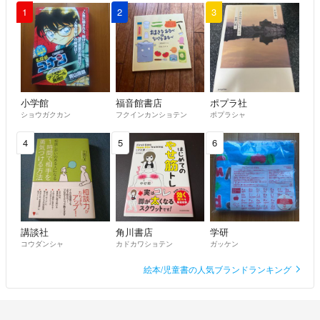
1
2
3
小学館
福音館書店
ポプラ社
ショウガクカン
フクインカンショテン
ポプラシャ
4
5
6
講談社
角川書店
学研
コウダンシャ
カドカワショテン
ガッケン
絵本/児童書の人気ブランドランキング