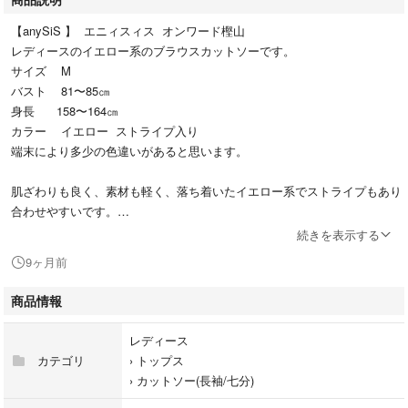
【anySiS 】 エニィスィス オンワード樫山
レディースのイエロー系のブラウスカットソーです。
サイズ M
バスト 81〜85㎝
身長 158〜164㎝
カラー イエロー ストライプ入り
端末により多少の色違いがあると思います。
肌ざわりも良く、素材も軽く、落ち着いたイエロー系でストライプもあり
合わせやすいです。
着用回数は2回です。
続きを表示する
似たようなブラウスがあり、出品しました。
9ヶ月前
商品情報
レディース
カテゴリ
›
トップス
›
カットソー(長袖/七分)