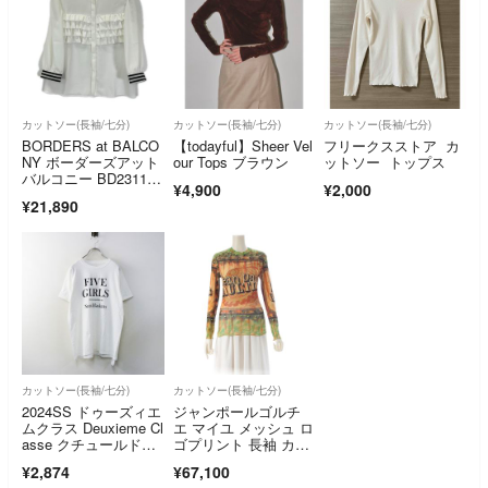
カットソー(長袖/七分)
カットソー(長袖/七分)
カットソー(長袖/七分)
BORDERS at BALCO
【todayful】Sheer Vel
フリークスストア カ
NY ボーダーズアット
our Tops ブラウン
ットソー トップス
バルコニー BD2311-3
¥4,900
¥2,000
C-06 FRILL GEORGE
¥21,890
TTE BLOUSE ブラウ
ス 36
カットソー(長袖/七分)
カットソー(長袖/七分)
2024SS ドゥーズィエ
ジャンポールゴルチ
ムクラス Deuxieme Cl
エ マイユ メッシュ ロ
asse クチュールドア
ゴプリント 長袖 カッ
ダム COUTURE D'AD
トソー トップス マル
¥2,874
¥67,100
AM Sam Haskins T‐S
チカラー M【中古】