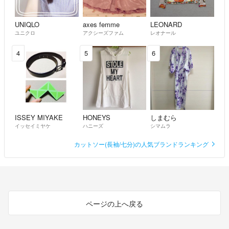
UNIQLO
axes femme
LEONARD
ユニクロ
アクシーズファム
レオナール
4
5
6
ISSEY MIYAKE
HONEYS
しまむら
イッセイミヤケ
ハニーズ
シマムラ
カットソー(長袖/七分)の人気ブランドランキング
ページの上へ戻る