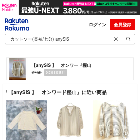
ログイン
会員登録
【anySiS 】 オンワード樫山
¥750
SOLDOUT
「【anySiS 】 オンワード樫山」に近い商品