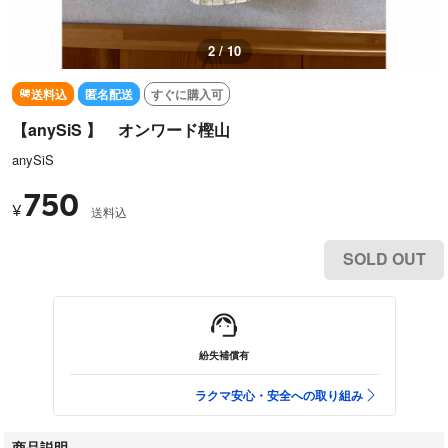
2 / 10
送料込
匿名配送
すぐに購入可
【anySiS 】 オンワード樫山
anySiS
750
¥
送料込
SOLD OUT
紛失補償有
ラクマ安心・安全への取り組み
商品説明