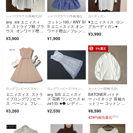
シャツ/ブラウス(長袖/七分)
シャツ/ブラウス(半袖/袖なし)
カーディガン
any sis エニィスィ
コットン100／ANY SI
♥︎エニィスィス ロン
ス ストライプ柄 ブラ
S エニィスィス オン
グカーディガン♥︎
ウス オンワード樫
ワード樫山／フレンチ
¥3,990
山 タグ付
スリーブブラウス ス
¥3,900
¥1,900
トライプ ペプラ
ム 綿 総柄 ブルー M
5%還元
ロングワンピース/マキシワンピース
ロングワンピース/マキシワンピース
カットソー(長袖/七分)
エニィスィス ストラ
any SiS エニィスィ
BATONER バトナ
イプロングワンピー
ス 花柄 ワンピース si
ー ハイネック 長袖カ
ス ベージュ フレ
ze1/白 ■◆ レディー
ットソー コットン ホ
ア Mサイズ ベルト
ス
ワイト1M
¥3,260
¥2,530
¥8,590
付き
(5%)
429円相当還元