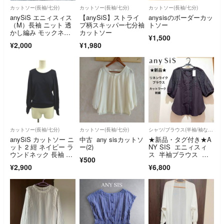
カットソー(長袖/七分)
カットソー(長袖/七分)
カットソー(長袖/七分)
anySiS エニィスィス
【anySiS】ストライ
anysisのボーダーカッ
（M）長袖 ニット 透
プ柄スキッパー七分袖
トソー
かし編み モックネッ
カットソー
¥1,500
ク シンプル
¥2,000
¥1,980
カットソー(長袖/七分)
カットソー(長袖/七分)
シャツ/ブラウス(半袖/袖なし)
anySiS カットソー ニ
中古 any sisカットソ
★新品・タグ付き★A
ット 2 紺 ネイビー ラ
ー(2)
NY SIS エニィスィ
ウンドネック 長袖 リ
ス 半袖ブラウス 刺
¥500
ブ裾
繍 ブラウン
¥2,900
¥6,800