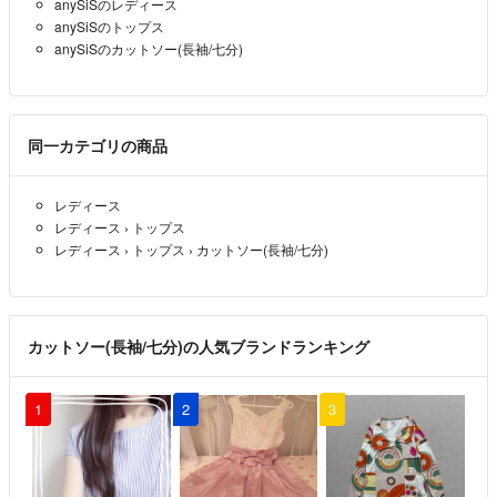
anySiSのレディース
anySiSのトップス
anySiSのカットソー(長袖/七分)
同一カテゴリの商品
レディース
レディース
›
トップス
レディース
›
トップス
›
カットソー(長袖/七分)
カットソー(長袖/七分)の人気ブランドランキング
1
2
3