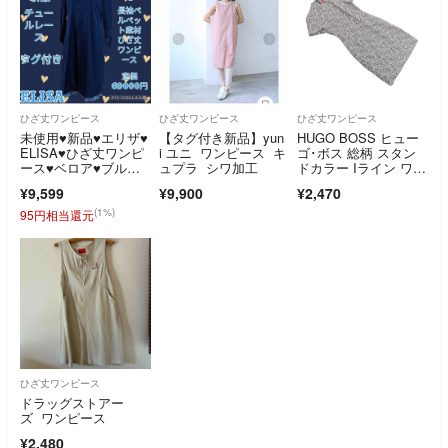
ひざ丈ワンピース
ひざ丈ワンピース
ひざ丈ワンピース
未使用♥新品♥エリザ♥
【タグ付き新品】yun
HUGO BOSS ヒュー
ELISA♥ひざ丈ワンピ
i ユニ ワンピース キ
ゴ･ボス 総柄 スタン
ース♥ベロア♥ブルー♥
ュプラ シワ加工
ドカラー Iライン ワン
青♥フリル
ピース size38/グレ
¥9,599
¥9,900
¥2,470
ー ■◆ レディース
(1%)
95円相当還元
ひざ丈ワンピース
ドラッグストアー
ズ ワンピース
¥2,480