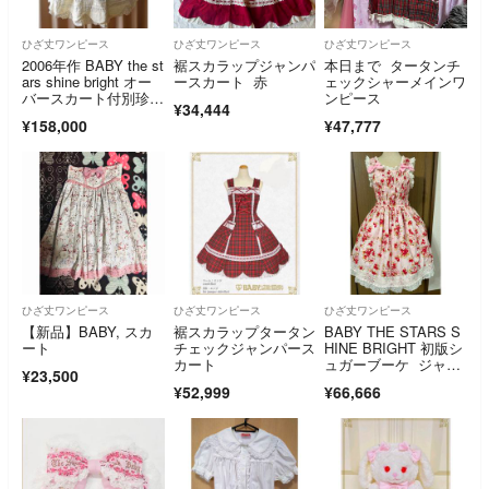
ひざ丈ワンピース
ひざ丈ワンピース
ひざ丈ワンピース
2006年作 BABY the st
裾スカラップジャンパ
本日まで タータンチ
ars shine bright オー
ースカート 赤
ェックシャーメインワ
バースカート付別珍ジ
ンピース
¥34,444
ャンパースカート
¥158,000
¥47,777
ひざ丈ワンピース
ひざ丈ワンピース
ひざ丈ワンピース
【新品】BABY, スカ
裾スカラップタータン
BABY THE STARS S
ート
チェックジャンパース
HINE BRIGHT 初版シ
カート
ュガーブーケ ジャン
¥23,500
パースカート ピン
¥52,999
¥66,666
ク