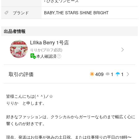
›
ひざ丈ワンピース
#ロリィタ
#リボン
ブランド
BABY,THE STARS SHINE BRIGHT
#アニバーサリー
#30th
出品者情報
#Baby
Lilika Berry 1号店
りりか(プロフ必読)
本人確認済
取引の評価
409
1
1
皆様こんにちは(＾＾)ノ☆
りりか と申します。
好きなファッションは、クラシカルからガーリーなものまで幅広く心に
響くものが好きです。
現在、発送はお仕事が休みの土日祝、または仕事帰りの平日の18時〜