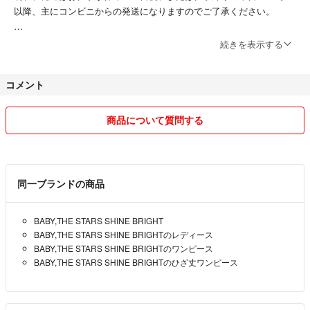
以降、主にコンビニからの発送になりますのでご了承ください。
気持ちの良いお取引ができればと思います。よろしくお願いします。
続きを表示する
※下記の↓迷惑行為をなさる方はブロック致します。
コメント
①購入申請をしておきながらお支払いの期限を過ぎたにもかかわらず一
言もメッセージをくださらない方。
商品について質問する
②一方的で大幅な無理な値下げ交渉。
③これ以上お値下げはできませんと記載しているのにお値下げできない
同一ブランドの商品
かと質問してくる方。
BABY,THE STARS SHINE BRIGHT
④検討しますと言いコメント逃げをする方。
BABY,THE STARS SHINE BRIGHTのレディース
BABY,THE STARS SHINE BRIGHTのワンピース
⑤ノークレーム、ノーリターン、が守れない方。
BABY,THE STARS SHINE BRIGHTのひざ丈ワンピース
⑥日本語を理解できない方。