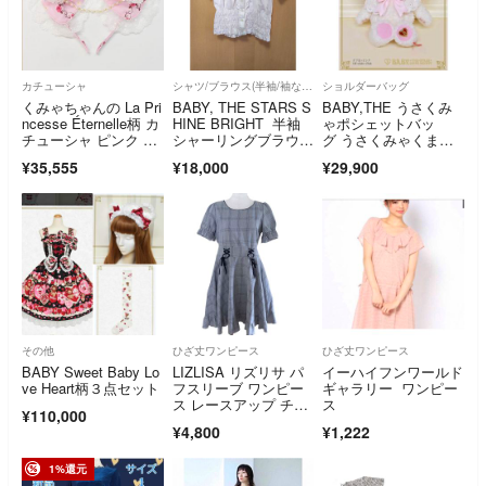
カチューシャ
シャツ/ブラウス(半袖/袖なし)
ショルダーバッグ
くみゃちゃんの La Pri
BABY, THE STARS S
BABY,THE うさくみ
ncesse Éternelle柄 カ
HINE BRIGHT 半袖
ゃポシェットバッ
チューシャ ピンク 新
シャーリングブラウ
グ うさくみゃくまち
品未使用
ス 白
ゃん オフ白
¥35,555
¥18,000
¥29,900
その他
ひざ丈ワンピース
ひざ丈ワンピース
BABY Sweet Baby Lo
LIZLISA リズリサ パ
イーハイフンワールド
ve Heart柄３点セット
フスリーブ ワンピー
ギャラリー ワンピー
ス レースアップ チェ
ス
¥110,000
ック柄 平成ギャル
¥4,800
¥1,222
1%還元