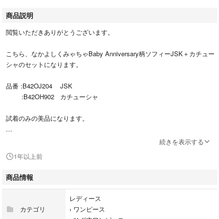
商品説明
閲覧いただきありがとうございます。
こちら、なかよしくみゃちゃBaby Anniversary柄ソフィーJSK＋カチュー
シャのセットになります。
品番 :B42OJ204 JSK
:B42OH902 カチューシャ
試着のみの美品になります。
発送は匿名配送のゆうパックになります。
続きを表示する
1年以上前
よろしくお願いいたします(^^)
商品情報
レディース
カテゴリ
›
ワンピース
#ロリータ