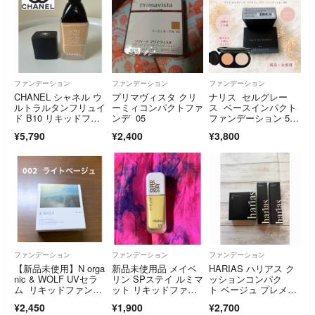
ファンデーション
ファンデーション
ファンデーション
CHANEL シャネル ウ
プリマヴィスタ クリ
ナリス セルグレー
ルトラルタンフリュイ
ーミィコンパクトファ
ス ベースインパクト
ド B10 リキッドファ
ンデ 05
ファンデーション 550
ンデ
レフィル
¥5,790
¥2,400
¥3,800
ファンデーション
ファンデーション
ファンデーション
【新品未使用】N orga
新品未使用品 メイベ
HARIAS ハリアス ク
nic & WOLF UVセラ
リン SPステイ ルミマ
ッションコンパク
ム リキッドファンデ
ット リキッドファン
ト ベージュ プレメイ
ーション
デーション N20
クアップUV
¥2,450
¥1,900
¥2,700