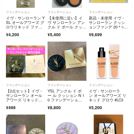
ファンデーション
ファンデーション
ファンデーション
イヴ・サンローラン Y
【未使用に近い】イ
新品・未使用 イヴ・
SL オールアワーズ グ
ヴ サンローラン アン
サンローラン クッシ
ロウリキッド ファン
クル ド ポール クッシ
ョンファンデ 20＊○毎
デーション LC2
ョンN 25
日郵送します○＊
¥4,200
¥5,400
¥9,699
ファンデーション
ファンデーション
ファンデーション
【2点セット】イヴ・
YSL アンクル ド ポ
イヴ・サンローラ
サンローラン オール
ー ル クッション N 1
ン オールアワーズ リ
アワーズ リキッドフ
0 ファンデーショ
キッド グロウ #LC3
ァンデーション
ン ファンデ
¥499
¥8,800
¥5,200