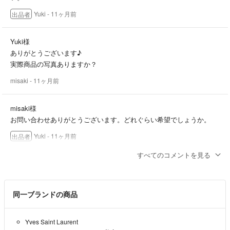
Yuki
- 11ヶ月前
出品者
Yuki様
ありがとうございます♪
実際商品の写真ありますか？
misaki
- 11ヶ月前
misaki様
お問い合わせありがとうございます。どれぐらい希望でしょうか。
Yuki
- 11ヶ月前
出品者
すべてのコメントを見る
misaki様
返信遅れてすみません。はい、箱付きです。
Yuki
- 11ヶ月前
出品者
同一ブランドの商品
値下げ可能でしょうか？
Yves Saint Laurent