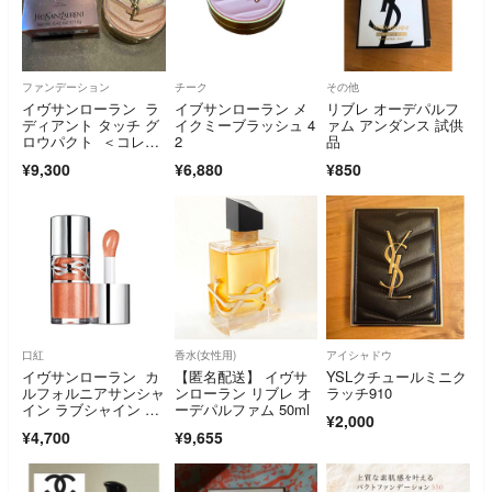
ファンデーション
チーク
その他
イヴサンローラン ラ
イブサンローラン メ
リブレ オーデパルフ
ディアント タッチ グ
イクミーブラッシュ 4
ァム アンダンス 試供
ロウパクト ＜コレク
2
品
ター＞（限定パッケー
¥9,300
¥6,880
¥850
ジ）
口紅
香水(女性用)
アイシャドウ
イヴサンローラン カ
【匿名配送】 イヴサ
YSLクチュールミニク
ルフォルニアサンシャ
ンローラン リブレ オ
ラッチ910
イン ラブシャイン キ
ーデパルファム 50ml
¥2,000
ャンディグロス 5番
¥4,700
¥9,655