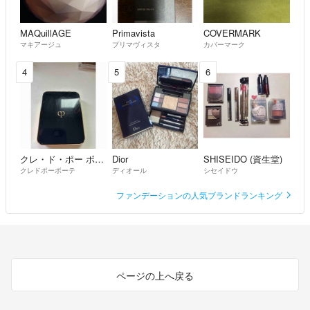
MAQuillAGE
Primavista
COVERMARK
マキアージュ
プリマヴィスタ
カバーマーク
4
5
6
クレ・ド・ポー ボーテ
Dior
SHISEIDO (資生堂)
クレドポーボーテ
ディオール
シセイドウ
ファンデーションの人気ブランドランキング
ページの上へ戻る