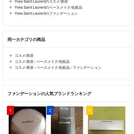
Yves Saint Laurentのコスメ/美容
misaki
- 11ヶ月前
Yves Saint Laurentのベースメイク/化粧品
Yves Saint Laurentのファンデーション
失礼ですが、
こちら商品の箱付きで発送でしょうか？
国内で買った商品でしょうか
同一カテゴリの商品
misaki
- 11ヶ月前
コスメ/美容
コスメ/美容
›
ベースメイク/化粧品
コスメ/美容
›
ベースメイク/化粧品
›
ファンデーション
ファンデーションの人気ブランドランキング
1
2
3