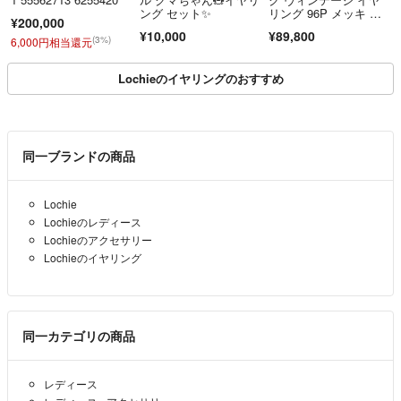
ング セット✨️
リング 96P メッキ レ
¥200,000
ディース CHANEL 【2
¥10,000
¥89,800
28-82351】
(3%)
6,000円相当還元
Lochieのイヤリングのおすすめ
同一ブランドの商品
Lochie
Lochieのレディース
Lochieのアクセサリー
Lochieのイヤリング
同一カテゴリの商品
レディース