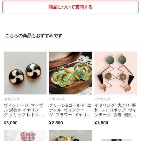
商品について質問する
ほとんどが一点物になります。
当方知識はあまり無いです。
年代等わかりかねます。
こちらの商品もおすすめです
ブランド名等は検索ワードとしての記載です。
リサイクル梱包あり。
発送中の破損、紛失の保証なし。
発送の日時や方法等は購入前にお願いします。
☆複数購入の場合、おまとめページを作りまとめての発送となります。
その際各ページにコメントください。
以上◯点です。
イヤリング
イヤリング
イヤリング
と書いていただけるとスムーズです。
ヴィンテージ マーブ
グリーン&ゴールド エ
イヤリング 大ぶり 昭
ル 渦巻き イヤリン
ナメル ヴィンテー
和 レトロポップ ヴィ
グ クリップ レトロ ビ
ジ フラワー イヤリン
ンテージ 古着 個性
【プロフ読んだ】とコメント頂いた方のみ2点目から50円のお値引きと
ンテージ
グ
的 ハンドメイド
¥3,000
¥2,500
¥1,800
なります。
毎回お願い致します。:°ஐ
リピート様でも初めからとなります