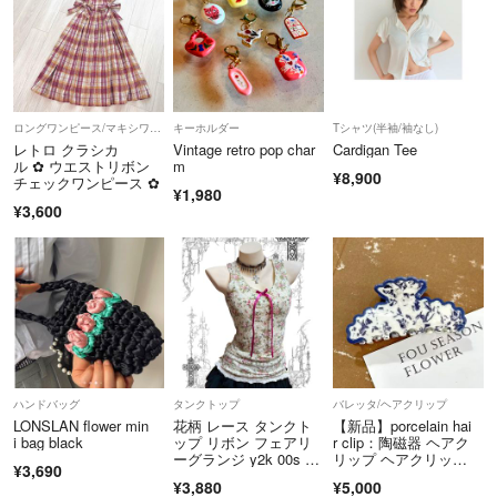
購入後は無効とします。
着画像は出来ません
購入意思が無いと思われた場合、
ロングワンピース/マキシワンピース
キーホルダー
Tシャツ(半袖/袖なし)
コメントは早めに削除します。
レトロ クラシカ
Vintage retro pop char
Cardigan Tee
発送後のメッセージ送りません。
ル ‪✿ ウエストリボン
m
¥8,900
→発送日等質問があれば事前に言ってください。
チェックワンピース ‪✿
¥1,980
発送後のメッセージ不要です。
¥3,600
同じ画像を使っての再販はやめてほしいです。
ご自身で撮り直してください
ハンドメイド作品
古いパーツと新しいものを
組み合わせたりと様々です
ブランド名 LULUAMBER
ハンドバッグ
タンクトップ
バレッタ/ヘアクリップ
LONSLAN flower min
花柄 レース タンクト
【新品】porcelain hai
同じものはほとんど作りません。
i bag black
ップ リボン フェアリ
r clip：陶磁器 ヘアク
まだまだ未熟な作品です
ーグランジ y2k 00s ギ
リップ ヘアクリッ
¥3,690
ご理解の上ご購入頂きたいと思います。
ャル
プ ヘアクリップ バン
¥3,880
¥5,000
スクリップ ヘアアクセ