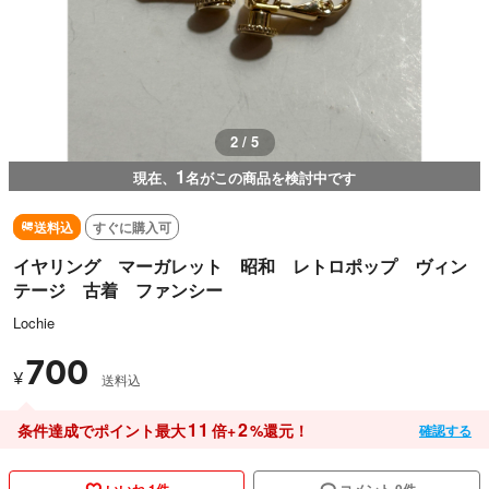
3 / 5
1
現在、
名がこの商品を検討中です
送料込
すぐに購入可
イヤリング マーガレット 昭和 レトロポップ ヴィン
テージ 古着 ファンシー
Lochie
700
¥
送料込
11
2
条件達成でポイント最大
倍+
%還元！
確認する
いいね 1件
コメント 0件