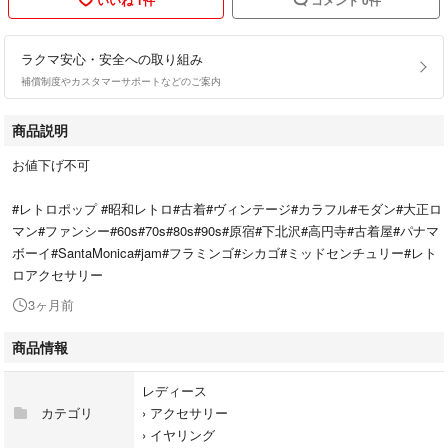
ラクマ安心・安全への取り組み
補償制度やカスタマーサポートなどのご案内
商品説明
お値下げ不可
#レトロポップ #昭和レトロ#古着#ヴィンテージ#カラフル#モダン#大正ロ
マン#ファンシー#60s#70s#80s#90s#原宿#下北沢#高円寺#古着屋#パナマ
ボーイ#SantaMonica#jam#フラミンゴ#シカゴ#ミッドセンチュリー#レト
ロアクセサリー
3ヶ月前
商品情報
レディース
カテゴリ
›
アクセサリー
›
イヤリング