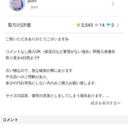
puni
puni
取引の評価
2,543
14
2
ご覧いただきありがとうございます🦢
コメントなし購入OK（発送日など要望がない場合）即購入者優先
取り置き4日間まで‼︎
古い物なので、急な破損が稀にあります
中古品へのご理解があり、
多少の汚れ等気にしない方のみご購入お願い致します。
サイズの誤差、傷等の見落としをしてしまう場合あります。
どうしても色の誤差出てしまいます。
続きを表示する
古着特有の臭いなどご了承ください。
コメント
直接見ることのできないお取り引きなので、
購入は慎重にお願い致します。