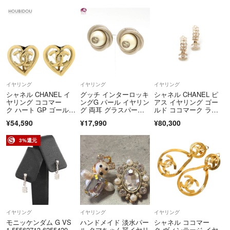
サリー
イヤリング
イヤリング
イヤリング
シャネル CHANEL イ
グッチ インターロッキ
シャネル CHANEL ピ
ヤリング ココマー
ングG パール イヤリン
アス イヤリング ゴー
ク ハート GP ゴール
グ 両耳 グラスパー
ルド ココマーク ライ
ド CHANEL CCマー
ル ツイスト クリップ
ンストーン リーフモチ
¥54,590
¥17,990
¥80,300
ク B22P 【箱】【中
式 シルバートーンメタ
ーフ
古】
ル 70.81g
3%還元
イヤリング
イヤリング
イヤリング
モニッケンダム G VS
ハンドメイド 淡水パー
シャネル ココマー
1 55562713 6255420
ル クマちゃん🧸イヤリ
ク ヴィンテージ イヤ