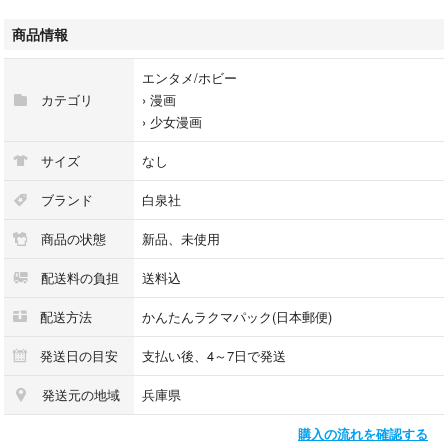
・発送は早くて2日、遅くて1週間以上、持病がある為、調子により、早か
ったり、遅かったりします。ご理解できる方のご購入希望です。送料を規
商品情報
定内にする、リユースの簡易包装です、ご了承下さい
#咲坂伊緒
エンタメ/ホビー
#ヒナチなお
カテゴリ
›
漫画
#ミユキ蜜蜂
›
少女漫画
#吉田夢美
#里中実華
サイズ
なし
#ほしの瑞希
#吉永ゆう
ブランド
白泉社
#桜田雛
商品の状態
新品、未使用
#野切耀子
#原田唯衣
配送料の負担
送料込
#安タケコ
#珠森ベティ
配送方法
かんたんラクマパック(日本郵便)
#川瀬あや
#天沢アキ
発送日の目安
支払い後、4～7日で発送
#日下あき
発送元の地域
兵庫県
#湯町深
#藍川さき
購入の流れを確認する
#藤原よしこ