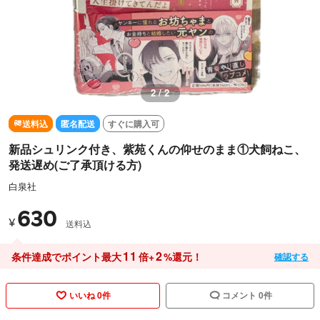
1 / 2
送料込
匿名配送
すぐに購入可
新品シュリンク付き、紫苑くんの仰せのまま①犬飼ねこ、
発送遅め(ご了承頂ける方)
白泉社
630
¥
送料込
11
2
条件達成でポイント最大
倍+
%還元！
確認する
いいね 0件
コメント 0件