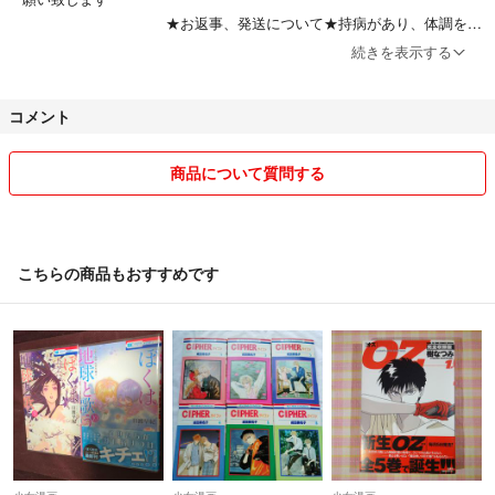
#日向きょう
★お返事、発送について★持病があり、体調を崩
#琴子
す事や子育て、仕事はフルです。すぐお返事出来ない事があり、ゆとり
続きを表示する
#でじおとでじこレッド
を持ってご質問して下さい。発送も持病の為、遅めになる事が多いで
#わたなべ志穂
す。入金から出来るだけ早く発送を心がけ、急ぎの対応は出来ません。
#羽野ちせ
コメント
梱包はリユース簡易包装です。ご了承下さい。補償無い郵送に補償を付
#佐藤もぶ
ける場合はプラスの料金を加算になり、その場合は必ずお知らせ下さ
#七浦なりな
い。ご不便をお掛けしますが、ご理解を宜しくお願い致します★普通評
商品について質問する
#まりむぅ
価について★以前に購入した時に普通評価でした、お返事がすぐに出来
#幸原ゆゆ
無かった事を指摘され、残念です
#愛染マナ
★お願い★購入後のキャンセルや返品はお受け出来ません、お値段の交
#紡木すあ
渉も不可です(手数料と送料の関係上)本は2〜4冊同梱でお値引き致しま
こちらの商品もおすすめです
#文倉咲
す、サイズに制限がある為無理な本もあります(最新刊は除く)20〜150
#南谷郁
円程度お値引き▶︎コメント下さい。★商品★ お店、ネット、フリマ、
#しいなみなみ
ラクマのようなサイト購入等、色々な買い方をしてます。本は新品、未
#由多いり
使用、美品、中古、色々です。状態(スレやヤケ、細かいキズ等)を細か
#桜あげは
く気にされる方はご入札ご遠慮下さい。洋服は新品か試着、1、2回程
#一メルカ
度の着用、未着用、未開封もあります。保管による皺があり、アイロン
#葉月めぐみ
が下手なのでそのままのお渡しとなります。その他商品は未開封、定期
#水谷京子
購入の物は一番新しい物をお渡しします、一度は人の手に渡った物だと
#ばち
お考え下さい。画像の物をお渡し致します、必ずご確認の上、ご検討を
#しがの夷織