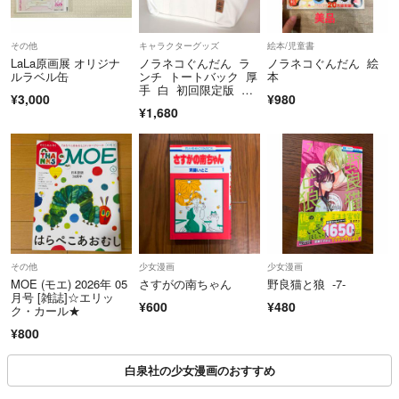
#もものもと
#林マキ
その他
キャラクターグッズ
絵本/児童書
#紅月りと
LaLa原画展 オリジナ
ノラネコぐんだん ラ
ノラネコぐんだん 絵
#枝豆ずんだ
ルラベル缶
ンチ トートバック 厚
本
手 白 初回限定版 特
#赤羽チカ
¥3,000
¥980
典
#もちお
¥1,680
#浅野あや
#あさの碧
#犬飼ねこ
#京町妃紗
#苗川采
#山形あおな
#里美ゆえ
#村上ゆいち
その他
少女漫画
少女漫画
MOE (モエ) 2026年 05
さすがの南ちゃん
野良猫と狼 -7-
#野津川香
月号 [雑誌]☆エリッ
#蓮見ナツメ
¥600
¥480
ク・カール★
#冬乃由乃
¥800
#天壱
#あーもんど
白泉社の少女漫画のおすすめ