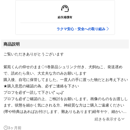
紛失補償有
ラクマ安心・安全への取り組み
商品説明
ご覧いただきありがとうございます
紫苑くんの仰せのまま◇1巻新品シュリンク付き、犬飼ねこ、発送遅め
で、読めたら良い、大丈夫な方のみお願いします
購入後、自宅に保管してました。一度人の手に渡った物だとお考え下さい
★購入意思の確認の為、必ずご連絡を下さい
プロフを必ず一読して下さい(* ᴗ͈ˬᴗ͈)”
プロフも必ずご確認の上、ご検討をお願いします。画像のものをお渡しし
ます。状態を細かく気にされる方、神経質な方はご購入ご遠慮ください
(帯や特典はあればお付けします、難ありもあります)経年ヤケ、細かいキ
ズ等があると思います、見落とし等、目立つ汚れや折れはありませんが、
続きを表示する
古本ですので、ご了承の上ご購入下さい
3ヶ月前