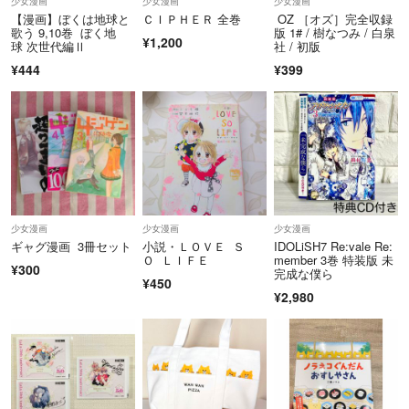
少女漫画
少女漫画
少女漫画
お願いします。
【漫画】ぼくは地球と
ＣＩＰＨＥＲ 全巻
OZ ［オズ］完全収録
#藍野ナナカ
★ご注意★他サイトにも出品している為、売れてしまう場合がありま
歌う 9,10巻 ぼく地
版 1# / 樹なつみ / 白泉
#車谷晴子
¥1,200
球 次世代編Ⅱ
社 / 初版
す、その場合は先に購入された方を優先、後の方を削除しますので、ご
#くりおね
¥444
¥399
了承下さい
#茶緒
#直江亜季子
#吉澤紗矢
#柴寅
#織田綺
#山田こもも
#もとなおこ
#桜瑠のの
少女漫画
少女漫画
少女漫画
#朱神宝
ギャグ漫画 3冊セット
小説・ＬＯＶＥ Ｓ
IDOLiSH7 Re:vale Re:
Ｏ ＬＩＦＥ
member 3巻 特装版 未
#梨月詩
¥300
完成な僕ら
#新玉らん
¥450
¥2,980
#鰐梨るき
#あばたも
#唐澤和希
#北川夕夏
#北川みゆき
#小森てん