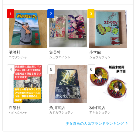
1
2
3
講談社
集英社
小学館
コウダンシャ
シュウエイシャ
ショウガクカン
4
5
6
白泉社
角川書店
秋田書店
ハクセンシャ
カドカワショテン
アキタショテン
少女漫画の人気ブランドランキング