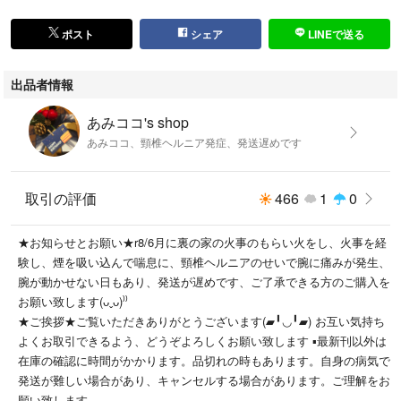
#円城寺マキ
#西香はち
ポスト
シェア
LINEで送る
#春宮アン
#春江ひかる
出品者情報
#甘宮ちか
#椎名チカ
あみココ's shop
#あめこ
あみココ、頸椎ヘルニア発症、発送遅めです
#兎山もなか
#宇海みづ
#マチバリ
取引の評価
466
1
0
#奈院ゆりえ
#七里瑠美
★お知らせとお願い★r8/6月に裏の家の火事のもらい火をし、火事を経
#漣ライカ
験し、煙を吸い込んで喘息に、頸椎ヘルニアのせいで腕に痛みが発生、
#水瀬もも
腕が動かせない日もあり、発送が遅めです、ご了承できる方のご購入を
#椿谷もみじ
お願い致します(ᴗˬᴗ)⁾⁾
#まえばる蒔乃
★ご挨拶★ご覧いただきありがとうございます(▰╹◡╹▰) お互い気持ち
#藤峰やまと
よくお取引できるよう、どうぞよろしくお願い致します ▪️最新刊以外は
#吉良はなまる
在庫の確認に時間がかかります。品切れの時もあります。自身の病気で
#一ノ瀬千景
発送が難しい場合があり、キャンセルする場合があります。ご理解をお
#青井よる
願い致します